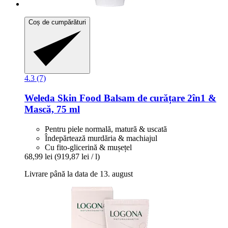
Coș de cumpărături
4.3 (7)
Weleda
Skin Food Balsam de curățare 2în1 &
Mască, 75 ml
Pentru piele normală, matură & uscată
Îndepărtează murdăria & machiajul
Cu fito-glicerină & mușețel
68,99 lei
(919,87 lei / l)
Livrare până la data de 13. august