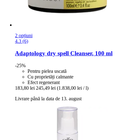
2 opțiuni
4.3 (6)
Adaptology
dry spell Cleanser, 100 ml
-25%
Pentru pielea uscată
Cu proprietăți calmante
Efect regenerant
183,80 lei
245,49 lei
(1.838,00 lei / l)
Livrare până la data de 13. august