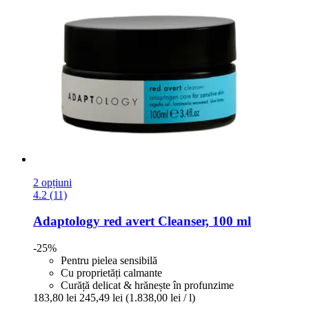
2 opțiuni
4.2 (11)
Adaptology
red avert Cleanser, 100 ml
-25%
Pentru pielea sensibilă
Cu proprietăți calmante
Curăță delicat & hrănește în profunzime
183,80 lei
245,49 lei
(1.838,00 lei / l)