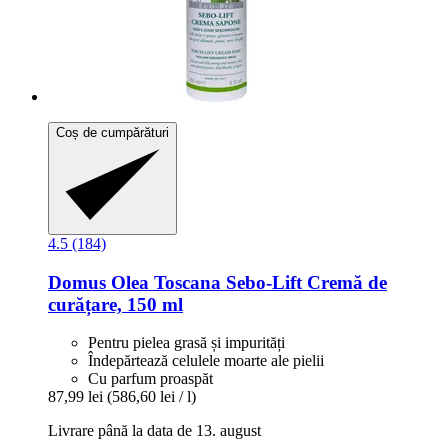
Coș de cumpărături
4.5 (184)
Domus Olea Toscana
Sebo-​Lift Cremă de
curățare, 150 ml
Pentru pielea grasă și impurități
Îndepărtează celulele moarte ale pielii
Cu parfum proaspăt
87,99 lei
(586,60 lei / l)
Livrare până la data de 13. august