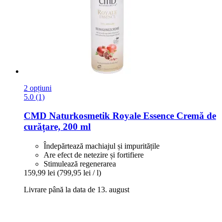
2 opțiuni
5.0 (1)
CMD Naturkosmetik
Royale Essence Cremă de
curățare, 200 ml
Îndepărtează machiajul și impuritățile
Are efect de netezire și fortifiere
Stimulează regenerarea
159,99 lei
(799,95 lei / l)
Livrare până la data de 13. august