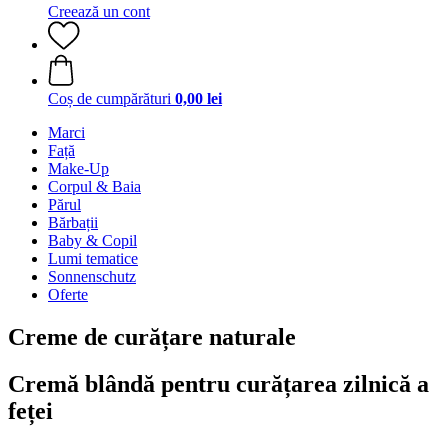
Creează un cont
Coș de cumpărături
0,00 lei
Marci
Față
Make-Up
Corpul & Baia
Părul
Bărbații
Baby & Copil
Lumi tematice
Sonnenschutz
Oferte
Creme de curățare naturale
Cremă blândă pentru curățarea zilnică a
feței