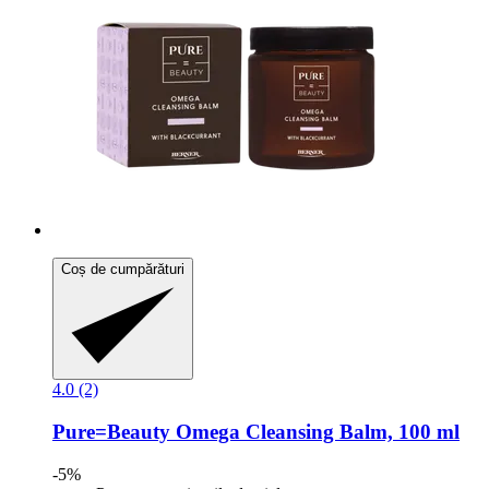
Coș de cumpărături
4.0 (2)
Pure=Beauty
Omega Cleansing Balm, 100 ml
-5%