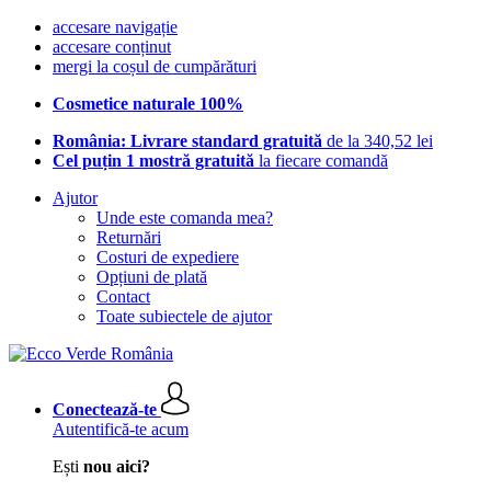
accesare navigație
accesare conținut
mergi la coșul de cumpărături
Cosmetice naturale 100%
România: Livrare standard gratuită
de la 340,52 lei
Cel puțin 1 mostră gratuită
la fiecare comandă
Ajutor
Unde este comanda mea?
Returnări
Costuri de expediere
Opțiuni de plată
Contact
Toate subiectele de ajutor
Conectează-te
Autentifică-te acum
Ești
nou aici?