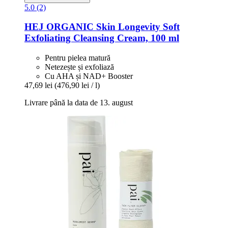
5.0 (2)
HEJ ORGANIC
Skin Longevity Soft
Exfoliating Cleansing Cream, 100 ml
Pentru pielea matură
Netezește și exfoliază
Cu AHA și NAD+ Booster
47,69 lei
(476,90 lei / l)
Livrare până la data de 13. august