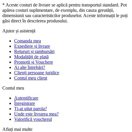
* Aceste costuri de livrare se aplică pentru transportul standard. Pot
apărea costuri suplimentare, de exemplu, din cauza greutății,
dimensiunii sau caracteristicilor produselor. Aceste informații le poți
găsi direct în descrierea produsului.
Ajutor și asistență
Comanda mea
Expediere și livrare
Retururi și rambursări
Modalități de plată
Promoții și Vouchere
Ai alte întrebări?
Clienți persoane juridice
Contul meu client
Contul meu
Autentificare
Înregistrare
Ți-ai uitat parola?
Unde este livrarea mea?
Valorifică voucherul
Aflați mai multe