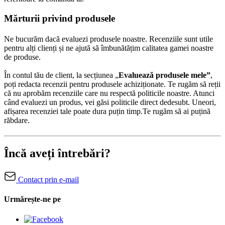
Mărturii privind produsele
Ne bucurăm dacă evaluezi produsele noastre. Recenziile sunt utile
pentru alți clienți și ne ajută să îmbunătățim calitatea gamei noastre
de produse.
În contul tău de client, la secțiunea „
Evaluează produsele mele”
,
poți redacta recenzii pentru produsele achiziționate. Te rugăm să reții
că nu aprobăm recenziile care nu respectă politicile noastre. Atunci
când evaluezi un produs, vei găsi politicile direct dedesubt. Uneori,
afișarea recenziei tale poate dura puțin timp.Te rugăm să ai puțină
răbdare.
Încă aveți întrebări?
Contact prin e-mail
Urmărește-ne pe