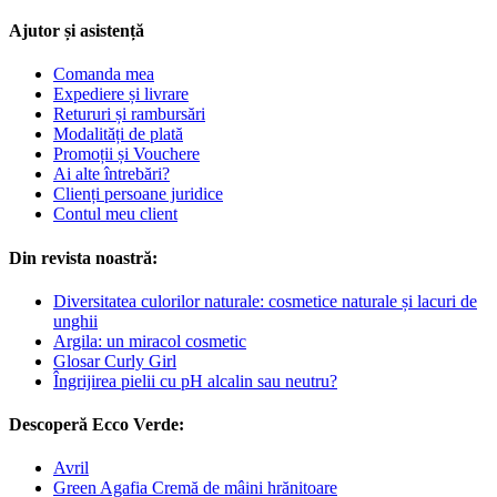
Ajutor și asistență
Comanda mea
Expediere și livrare
Retururi și rambursări
Modalități de plată
Promoții și Vouchere
Ai alte întrebări?
Clienți persoane juridice
Contul meu client
Din revista noastră:
Diversitatea culorilor naturale: cosmetice naturale și lacuri de
unghii
Argila: un miracol cosmetic
Glosar Curly Girl
Îngrijirea pielii cu pH alcalin sau neutru?
Descoperă Ecco Verde:
Avril
Green Agafia Cremă de mâini hrănitoare