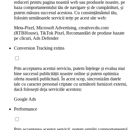
reduceri pentru pagina noastră web sau produsele noastre, pe
baza comportamentului tău de navigare și de cumpărături, și
putem măsura succesul acestora. Cu consimțământul tău,
folosim următoarele servicii terțe pe acest site web:
Meta-Pixel, Microsoft Advertising, creativecdn.com
(RTBHouse), TikTok Pixel, Recomandări de produse bazate
pe clicuri, Ads Defender
Conversion Tracking extins
Prin acceptarea acestui serviciu, putem înțelege și evalua mai
bine succesul publicității noastre online și putem optimiza
oferta noastră publicitară. În acest scop, sincronizăm datele
tale cu caracter personal criptate cu următorii furnizori externi,
dacă folosești deja serviciile acestora:
Google Ads
Performance
Prin acceptarea acestor servicii, putem urmări comportamentul