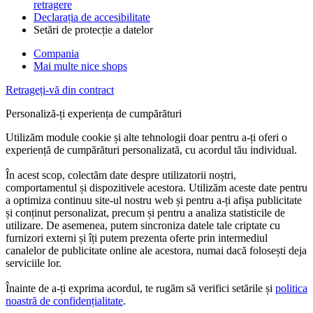
retragere
Declarația de accesibilitate
Setări de protecție a datelor
Compania
Mai multe nice shops
Retrageți-vă din contract
Personaliză-ți experiența de cumpărături
Utilizăm module cookie și alte tehnologii doar pentru a-ți oferi o
experiență de cumpărături personalizată, cu acordul tău individual.
În acest scop, colectăm date despre utilizatorii noștri,
comportamentul și dispozitivele acestora. Utilizăm aceste date pentru
a optimiza continuu site-ul nostru web și pentru a-ți afișa publicitate
și conținut personalizat, precum și pentru a analiza statisticile de
utilizare. De asemenea, putem sincroniza datele tale criptate cu
furnizori externi și îți putem prezenta oferte prin intermediul
canalelor de publicitate online ale acestora, numai dacă folosești deja
serviciile lor.
Înainte de a-ți exprima acordul, te rugăm să verifici setările și
politica
noastră de confidențialitate
.