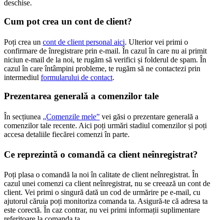
deschise.
Cum pot crea un cont de client?
Poți crea un
cont de client personal aici
. Ulterior vei primi o
confirmare de înregistrare prin e-mail. În cazul în care nu ai primit
niciun e-mail de la noi, te rugăm să verifici și folderul de spam. În
cazul în care întâmpini probleme, te rugăm să ne contactezi prin
intermediul
formularului de contact
.
Prezentarea generală a comenzilor tale
În secțiunea
„Comenzile mele”
vei găsi o prezentare generală a
comenzilor tale recente. Aici poți urmări stadiul comenzilor și poți
accesa detaliile fiecărei comenzi în parte.
Ce reprezintă o comandă ca client neînregistrat?
Poți plasa o comandă la noi în calitate de client neînregistrat. În
cazul unei comenzi ca client neînregistrat, nu se creează un cont de
client. Vei primi o singură dată un cod de urmărire pe e-mail, cu
ajutorul căruia poți monitoriza comanda ta. Asigură-te că adresa ta
este corectă. În caz contrar, nu vei primi informații suplimentare
referitoare la comanda ta.