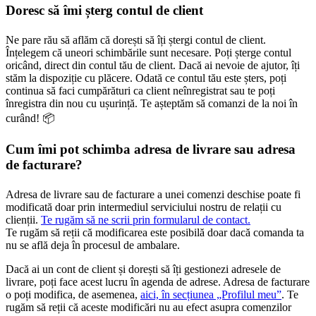
Doresc să îmi șterg contul de client
Ne pare rău să aflăm că dorești să îți ștergi contul de client.
Înțelegem că uneori schimbările sunt necesare. Poți șterge contul
oricând, direct din contul tău de client. Dacă ai nevoie de ajutor, îți
stăm la dispoziție cu plăcere. Odată ce contul tău este șters, poți
continua să faci cumpărături ca client neînregistrat sau te poți
înregistra din nou cu ușurință. Te așteptăm să comanzi de la noi în
curând! 📦
Cum îmi pot schimba adresa de livrare sau adresa
de facturare?
Adresa de livrare sau de facturare a unei comenzi deschise poate fi
modificată doar prin intermediul serviciului nostru de relații cu
clienții.
Te rugăm să ne scrii prin formularul de contact.
Te rugăm să reții că modificarea este posibilă doar dacă comanda ta
nu se află deja în procesul de ambalare.
Dacă ai un cont de client și dorești să îți gestionezi adresele de
livrare, poți face acest lucru în agenda de adrese. Adresa de facturare
o poți modifica, de asemenea,
aici, în secțiunea „Profilul meu”
. Te
rugăm să reții că aceste modificări nu au efect asupra comenzilor