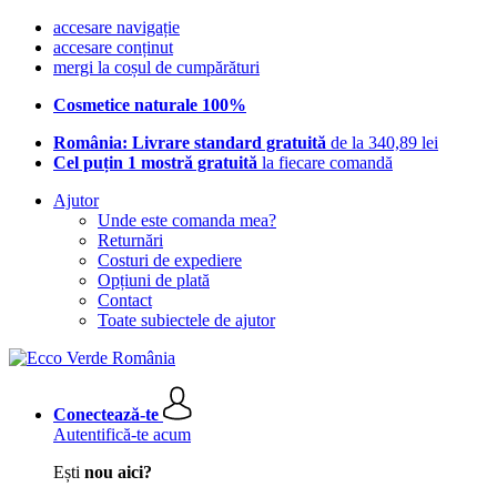
accesare navigație
accesare conținut
mergi la coșul de cumpărături
Cosmetice naturale 100%
România: Livrare standard gratuită
de la 340,89 lei
Cel puțin 1 mostră gratuită
la fiecare comandă
Ajutor
Unde este comanda mea?
Returnări
Costuri de expediere
Opțiuni de plată
Contact
Toate subiectele de ajutor
Conectează-te
Autentifică-te acum
Ești
nou aici?