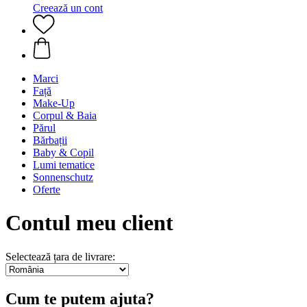
Creează un cont
Marci
Față
Make-Up
Corpul & Baia
Părul
Bărbații
Baby & Copil
Lumi tematice
Sonnenschutz
Oferte
Contul meu client
Selectează țara de livrare:
Cum te putem ajuta?