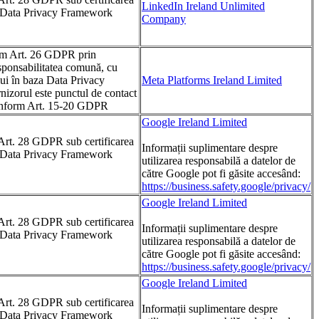
LinkedIn Ireland Unlimited
rm Data Privacy Framework
Company
rm Art. 26 GDPR prin
sponsabilitatea comună, cu
ului în baza Data Privacy
Meta Platforms Ireland Limited
zorul este punctul de contact
 conform Art. 15-20 GDPR
Google Ireland Limited
Art. 28 GDPR sub certificarea
Informații suplimentare despre
rm Data Privacy Framework
utilizarea responsabilă a datelor de
către Google pot fi găsite accesând:
https://business.safety.google/privacy/
Google Ireland Limited
Art. 28 GDPR sub certificarea
Informații suplimentare despre
rm Data Privacy Framework
utilizarea responsabilă a datelor de
către Google pot fi găsite accesând:
https://business.safety.google/privacy/
Google Ireland Limited
Art. 28 GDPR sub certificarea
Informații suplimentare despre
rm Data Privacy Framework