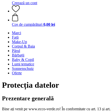
Creează un cont
Coș de cumpărături
0,00 lei
Marci
Față
Make-Up
Corpul & Baia
Părul
Bărbații
Baby & Copil
Lumi tematice
Sonnenschutz
Oferte
Protecția datelor
Prezentare generală
Bine ați venit pe www.ecco-verde.ro! În conformitate cu art. 13 și ar