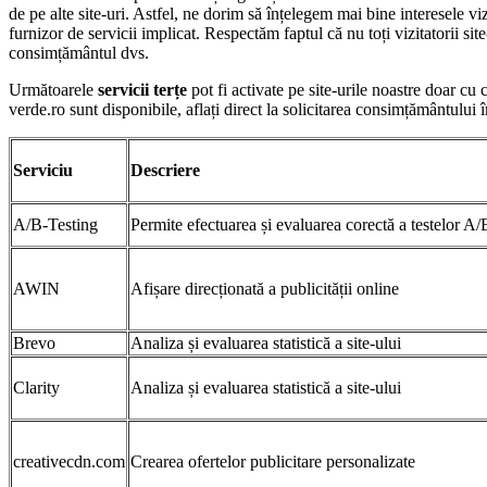
de pe alte site-uri. Astfel, ne dorim să înțelegem mai bine interesele viz
furnizor de servicii implicat. Respectăm faptul că nu toți vizitatorii si
consimțământul dvs.
Următoarele
servicii terțe
pot fi activate pe site-urile noastre doar c
verde.ro sunt disponibile, aflați direct la solicitarea consimțământului 
Serviciu
Descriere
A/B-Testing
Permite efectuarea și evaluarea corectă a testelor A/
AWIN
Afișare direcționată a publicității online
Brevo
Analiza și evaluarea statistică a site-ului
Clarity
Analiza și evaluarea statistică a site-ului
creativecdn.com
Crearea ofertelor publicitare personalizate