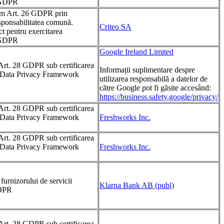
0 GDPR
rm Art. 26 GDPR prin
sponsabilitatea comună.
Criteo SA
ct pentru exercitarea
0 GDPR
Google Ireland Limited
Art. 28 GDPR sub certificarea
Informații suplimentare despre
rm Data Privacy Framework
utilizarea responsabilă a datelor de
către Google pot fi găsite accesând:
https://business.safety.google/privacy/
Art. 28 GDPR sub certificarea
rm Data Privacy Framework
Freshworks Inc.
Art. 28 GDPR sub certificarea
rm Data Privacy Framework
Freshworks Inc.
furnizorului de servicii
Klarna Bank AB (publ)
GDPR
Art. 28 GDPR sub certificarea