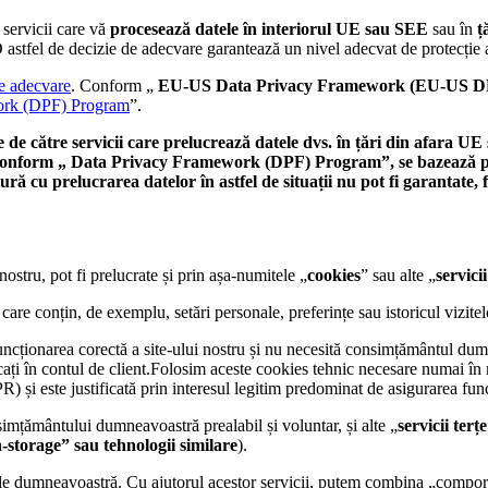
servicii care vă
procesează datele în interiorul UE sau SEE
sau în
ț
O astfel de decizie de adecvare garantează un nivel adecvat de protecție 
e adecvare
. Conform „
EU-US Data Privacy Framework (EU-US D
ork (DPF) Program
”.
 de către servicii care prelucrează datele dvs. în țări din afara U
i conform „ Data Privacy Framework (DPF) Program”, se bazează pe Ar
ră cu prelucrarea datelor în astfel de situații nu pot fi garantate
nostru, pot fi prelucrate și prin așa-numitele „
cookies
” sau alte „
servicii
are conțin, de exemplu, setări personale, preferințe sau istoricul vizitelo
ncționarea corectă a site-ului nostru și nu necesită consimțământul dum
icați în contul de client.Folosim aceste cookies tehnic necesare numai în 
) și este justificată prin interesul legitim predominat de asigurarea funcț
imțământului dumneavoastră prealabil și voluntar, și alte „
servicii terțe
n-storage” sau tehnologii similare
).
ele dumneavoastră. Cu ajutorul acestor servicii, putem combina „comport