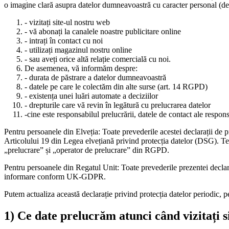
o imagine clară asupra datelor dumneavoastră cu caracter personal (den
- vizitați site-ul nostru web
- vă abonați la canalele noastre publicitare online
- intrați în contact cu noi
- utilizați magazinul nostru online
- sau aveți orice altă relație comercială cu noi.
De asemenea, vă informăm despre:
- durata de păstrare a datelor dumneavoastră
- datele pe care le colectăm din alte surse (art. 14 RGPD)
- existența unei luări automate a deciziilor
- drepturile care vă revin în legătură cu prelucrarea datelor
-cine este responsabilul prelucrării, datele de contact ale respons
Pentru persoanele din Elveția: Toate prevederile acestei declarații de 
Articolului 19 din Legea elvețiană privind protecția datelor (DSG). T
„prelucrare” și „operator de prelucrare” din RGPD.
Pentru persoanele din Regatul Unit: Toate prevederile prezentei declara
informare conform UK-GDPR.
Putem actualiza această declarație privind protecția datelor periodic, p
1) Ce date prelucrăm atunci când vizitați s