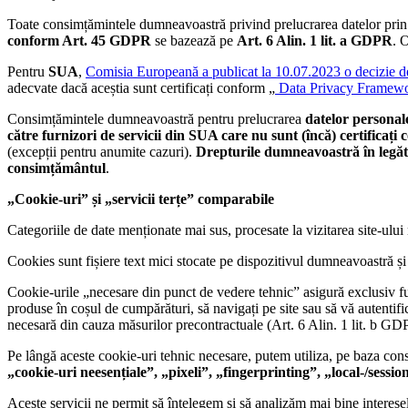
Toate consimțămintele dumneavoastră privind prelucrarea datelor prin 
conform Art. 45 GDPR
se bazează pe
Art. 6 Alin. 1 lit. a GDPR
. 
Pentru
SUA
,
Comisia Europeană a publicat la 10.07.2023 o decizie d
adecvate dacă aceștia sunt certificați conform „
Data Privacy Framew
Consimțămintele dumneavoastră pentru prelucrarea
datelor personale
către furnizori de servicii din SUA care nu sunt (încă) certificaț
(excepții pentru anumite cazuri).
Drepturile dumneavoastră în legătu
consimțământul
.
„Cookie-uri” și „servicii terțe” comparabile
Categoriile de date menționate mai sus, procesate la vizitarea site-ului 
Cookies sunt fișiere text mici stocate pe dispozitivul dumneavoastră și c
Cookie-urile „necesare din punct de vedere tehnic” asigură exclusiv fu
produse în coșul de cumpărături, să navigați pe site sau să vă autentif
necesară din cauza măsurilor precontractuale (Art. 6 Alin. 1 lit. b GDPR
Pe lângă aceste cookie-uri tehnic necesare, putem utiliza, pe baza cons
„cookie-uri neesențiale”, „pixeli”, „fingerprinting”, „local-/sessio
Aceste servicii ne permit să înțelegem și să analizăm mai bine interes