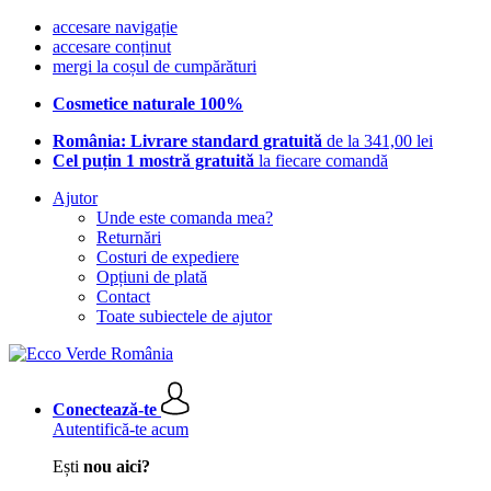
accesare navigație
accesare conținut
mergi la coșul de cumpărături
Cosmetice naturale 100%
România: Livrare standard gratuită
de la 341,00 lei
Cel puțin 1 mostră gratuită
la fiecare comandă
Ajutor
Unde este comanda mea?
Returnări
Costuri de expediere
Opțiuni de plată
Contact
Toate subiectele de ajutor
Conectează-te
Autentifică-te acum
Ești
nou aici?