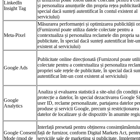
LinkedIn
și personaliza anunțurile din propria rețea publicitară
Insight Tag
special dacă sunteți autentificat în contul existent al
serviciului)
Măsurarea performanței și optimizarea publicității o
(Furnizorul poate utiliza datele colectate pentru a
Meta-Pixel
contextualiza și personaliza reclamele din propria sa
publicitate, în special dacă sunteți autentificat într-u
existent al serviciului)
Publicitate online direcționată (Furnizorul poate util
colectate pentru a contextualiza și personaliza recla
Google Ads
propriei sale rețele de publicitate, în special dacă sun
autentificat într-un cont existent al serviciului)
Analiza și evaluarea statistică a site-ului (în condiții
protecție a datelor, în special dezactivarea Google S
Google
user ID, reclame personalizate, partajarea datelor pe
Analytics
produse și servicii Google, precum și restricționarea 
datelor de localizare și de dispozitiv în anumite regi
Interfață presetată pentru obținerea consimțământulu
Google Consent
față de furnizor, conform Digital Markets Act, pentr
Mode (mod de
serviciile sale de marketing și publicitate. Implement