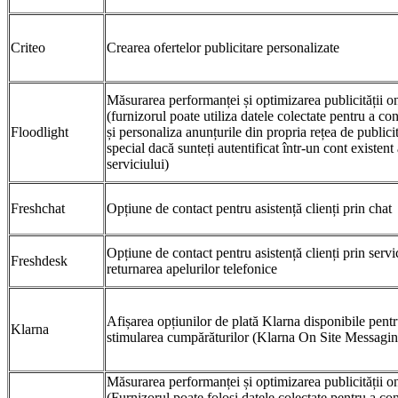
Criteo
Crearea ofertelor publicitare personalizate
Măsurarea performanței și optimizarea publicității o
(furnizorul poate utiliza datele colectate pentru a co
Floodlight
și personaliza anunțurile din propria rețea de publicit
special dacă sunteți autentificat într-un cont existent 
serviciului)
Freshchat
Opțiune de contact pentru asistență clienți prin chat
Opțiune de contact pentru asistență clienți prin servi
Freshdesk
returnarea apelurilor telefonice
Afișarea opțiunilor de plată Klarna disponibile pent
Klarna
stimularea cumpărăturilor (Klarna On Site Messagin
Măsurarea performanței și optimizarea publicității o
(Furnizorul poate folosi datele colectate pentru a co