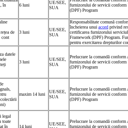
UE/SEE,
, în
6 luni
furnizorului de servicii confo
SUA
(DPF) Program
nline
Responsabilitate comună confo
încheierea unui
acord
privind re
UE/SEE,
 rețea de
3 luni
certificarea furnizorului servici
SUA
n cont
Framework (DPF) Program. Furni
pentru exercitarea drepturilor
iza datele
Prelucrare la comandă conform 
mele
UE/SEE,
3 luni
furnizorului de servicii confo
teți
SUA
(DPF) Program
 de
ignals,
Prelucrare la comandă conform 
UE/SEE,
ntru
maxim 14 luni
furnizorului de servicii confo
SUA
colectării
(DPF) Program
uni)
i legal
u toate
Prelucrare la comandă conform 
UE/SEE,
at în
14 luni
furnizorului de servicii confo