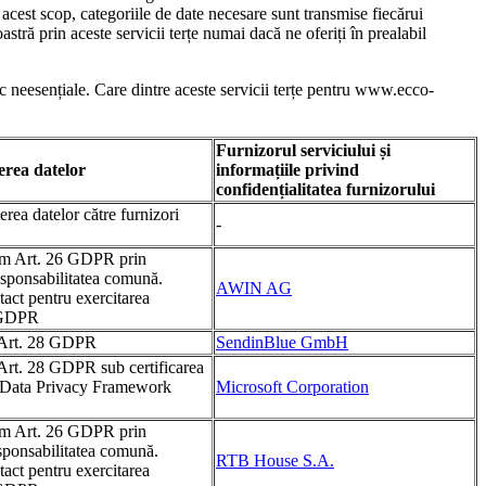
n acest scop, categoriile de date necesare sunt transmise fiecărui
stră prin aceste servicii terțe numai dacă ne oferiți în prealabil
ic neesențiale. Care dintre aceste servicii terțe pentru www.ecco-
Furnizorul serviciului și
erea datelor
informațiile privind
confidențialitatea furnizorului
erea datelor către furnizori
-
rm Art. 26 GDPR prin
esponsabilitatea comună.
AWIN AG
act pentru exercitarea
0 GDPR
 Art. 28 GDPR
SendinBlue GmbH
Art. 28 GDPR sub certificarea
rm Data Privacy Framework
Microsoft Corporation
rm Art. 26 GDPR prin
sponsabilitatea comună.
RTB House S.A.
act pentru exercitarea