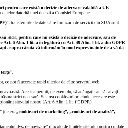
ări pentru care există o decizie de adecvare valabilă a UE
a datelor datorită unei decizii a Comisiei Europene.
PF)
”, transferurile de date către furnizorii de servicii din SUA sunt
E sau SEE, pentru care nu există o decizie de adecvare, sau de
t. 6 Alin. 1 lit. a în legătură cu Art. 49 Alin. 1 lit. a din GDPR
, fapt asupra căruia vă informăm în mod expres înainte de a vă da
 terțe
”.
r, ce pot fi accesate rapid ulterior de către serverul web.
neavoastră. Acestea permit, de exemplu, să adăugați sau să salvați
măsura strict necesară. Setarea cookie-urilor tehnic necesare este
ionării site-ului nostru (Art. 6 Alin. 1 lit. f GDPR).
” (de ex.
„cookie-uri de marketing”, „cookie-uri de analiză”,
amentul dvs. de navigare” dincolo de limitele site-ului nostru cu date