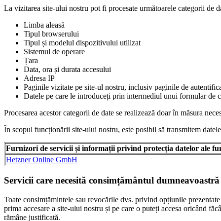
La vizitarea site-ului nostru pot fi procesate următoarele categorii de d
Limba aleasă
Tipul browserului
Tipul și modelul dispozitivului utilizat
Sistemul de operare
Țara
Data, ora și durata accesului
Adresa IP
Paginile vizitate pe site-ul nostru, inclusiv paginile de autentifi
Datele pe care le introduceți prin intermediul unui formular de 
Procesarea acestor categorii de date se realizează doar în măsura necesar
În scopul funcționării site-ului nostru, este posibil să transmitem datele
Furnizori de servicii și informații privind protecția datelor ale fu
Hetzner Online GmbH
Servicii care necesită consimțământul dumneavoastră la
Toate consimțămintele sau revocările dvs. privind opțiunile prezentate 
prima accesare a site-ului nostru și pe care o puteți accesa oricând făcâ
rămâne justificată.