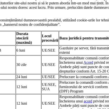
itatorilor site-ului nostru și să le putem aborda într-un mod mai țintit. Î
te-ului nostru doresc acest lucru. Prin urmare, prelucrăm datele dumneavoa
u consimțământul dumneavoastră prealabil, utilizând cookie-urile lor tehn
în „bannerul nostru de confidențialitate”.
Durata
Locul
stocării
Baza juridică pentru transmit
procesării
(maximă)
Gazduire pe server, fără transmit
B
6 luni
UE/SEE
externi
Responsabilitate comună confo
încheierea unui
Acord
privind r
30 zile
UE/SEE
Ambele părți sunt puncte de cont
drepturilor conform Art. 15-2
24 luni
UE/SEE
Prelucrare la comandă conform
Prelucrare la comandă conform 
UE/SEE,
12 luni
furnizorului de servicii confo
SUA
(DPF) Program
Responsabilitate comună confo
încheierea unui
acord
privind re
12 luni
UE/SEE
Ambele părți sunt puncte de cont