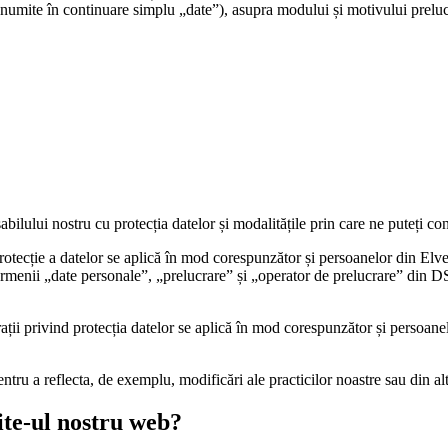
umite în continuare simplu „date”), asupra modului și motivului prelucr
abilului nostru cu protecția datelor și modalitățile prin care ne puteți con
protecție a datelor se aplică în mod corespunzător și persoanelor din Elv
ermenii „date personale”, „prelucrare” și „operator de prelucrare” din D
ții privind protecția datelor se aplică în mod corespunzător și persoane
entru a reflecta, de exemplu, modificări ale practicilor noastre sau din a
ite-ul nostru web?