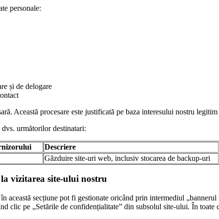
ate personale:
care și de delogare
contact
ă. Această procesare este justificată pe baza interesului nostru legitim d
 dvs. următorilor destinatari:
rnizorului
Descriere
Găzduire site-uri web, inclusiv stocarea de backup-uri
 vizitarea site-ului nostru
în această secțiune pot fi gestionate oricând prin intermediul „bannerul 
nd clic pe „Setările de confidențialitate” din subsolul site-ului. În toat