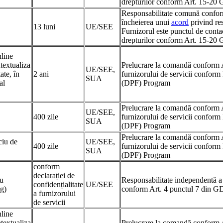
drepturilor conform Art. 15-2
Responsabilitate comună confo
încheierea unui
acord
privind re
13 luni
UE/SEE
Furnizorul este punctul de conta
drepturilor conform Art. 15-2
nline
ntextualiza
Prelucrare la comandă conform 
UE/SEE,
ate, în
2 ani
furnizorului de servicii confo
SUA
al
(DPF) Program
Prelucrare la comandă conform 
UE/SEE,
400 zile
furnizorului de servicii confo
SUA
(DPF) Program
Prelucrare la comandă conform 
ciu de
UE/SEE,
400 zile
furnizorului de servicii confo
SUA
(DPF) Program
conform
declarației de
ru
Responsabilitate independentă a 
confidențialitate
UE/SEE
g)
conform Art. 4 punctul 7 din 
a furnizorului
de servicii
nline
ntextualiza
Prelucrare la comandă conform 