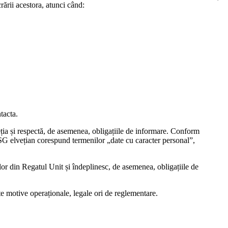
ării acestora, atunci când:
tacta.
eția și respectă, de asemenea, obligațiile de informare. Conform
SG elvețian corespund termenilor „date cu caracter personal”,
lor din Regatul Unit și îndeplinesc, de asemenea, obligațiile de
lte motive operaționale, legale ori de reglementare.