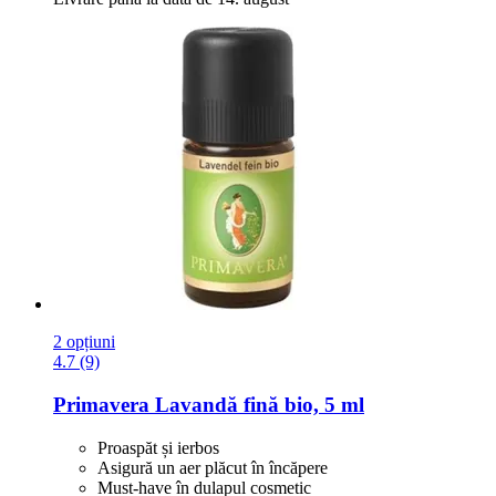
2 opțiuni
4.7 (9)
Primavera
Lavandă fină bio, 5 ml
Proaspăt și ierbos
Asigură un aer plăcut în încăpere
Must-have în dulapul cosmetic