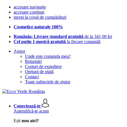
accesare navigație
accesare conținut
mergi la coșul de cumpărături
Cosmetice naturale 100%
România: Livrare standard gratuită
de la 341,00 lei
Cel puțin 1 mostră gratuită
la fiecare comandă
Ajutor
Unde este comanda mea?
Returnări
Costuri de expediere
Opțiuni de plată
Contact
Toate subiectele de ajutor
Conectează-te
Autentifică-te acum
Ești
nou aici?