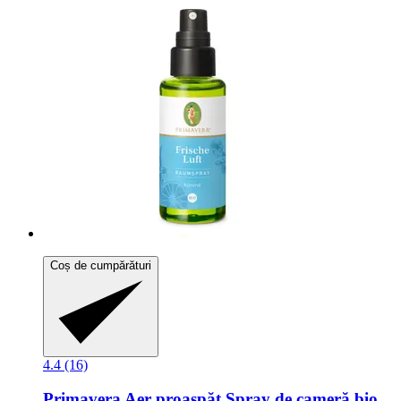
Coș de cumpărături
4.4 (16)
Primavera
Aer proaspăt Spray de cameră bio,