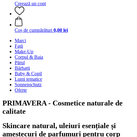
Creează un cont
Coș de cumpărături
0,00 lei
Marci
Față
Make-Up
Corpul & Baia
Părul
Bărbații
Baby & Copil
Lumi tematice
Sonnenschutz
Oferte
PRIMAVERA - Cosmetice naturale de
calitate
Skincare natural, uleiuri esențiale și
amestecuri de parfumuri pentru corp