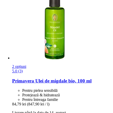
2 opțiuni
5.0 (3)
Primavera
Ulei de migdale bio, 100 ml
Pentru pielea sensibilă
Protejează & hidratează
Pentru întreaga familie
84,79 lei
(847,90 lei / l)
Livrare până la data de 14. august