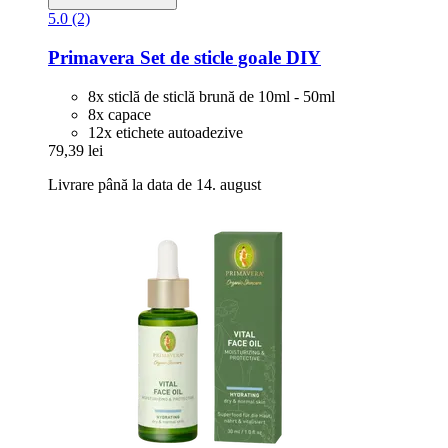
5.0 (2)
Primavera
Set de sticle goale DIY
8x sticlă de sticlă brună de 10ml - 50ml
8x capace
12x etichete autoadezive
79,39 lei
Livrare până la data de 14. august