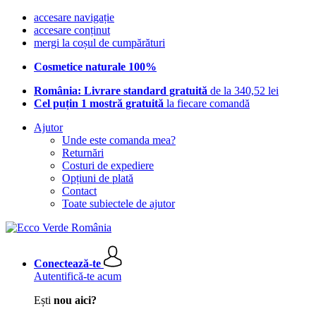
accesare navigație
accesare conținut
mergi la coșul de cumpărături
Cosmetice naturale 100%
România: Livrare standard gratuită
de la 340,52 lei
Cel puțin 1 mostră gratuită
la fiecare comandă
Ajutor
Unde este comanda mea?
Returnări
Costuri de expediere
Opțiuni de plată
Contact
Toate subiectele de ajutor
Conectează-te
Autentifică-te acum
Ești
nou aici?