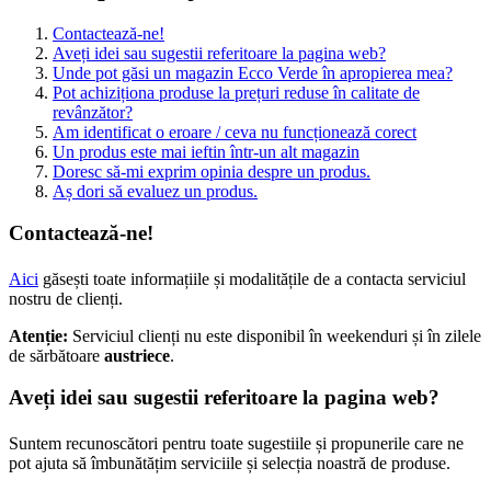
Contactează-ne!
Aveți idei sau sugestii referitoare la pagina web?
Unde pot găsi un magazin Ecco Verde în apropierea mea?
Pot achiziționa produse la prețuri reduse în calitate de
revânzător?
Am identificat o eroare / ceva nu funcționează corect
Un produs este mai ieftin într-un alt magazin
Doresc să-mi exprim opinia despre un produs.
Aș dori să evaluez un produs.
Contactează-ne!
Aici
găsești toate informațiile și modalitățile de a contacta serviciul
nostru de clienți.
Atenție:
Serviciul clienți nu este disponibil în weekenduri și în zilele
de sărbătoare
austriece
.
Aveți idei sau sugestii referitoare la pagina web?
Suntem recunoscători pentru toate sugestiile și propunerile care ne
pot ajuta să îmbunătățim serviciile și selecția noastră de produse.