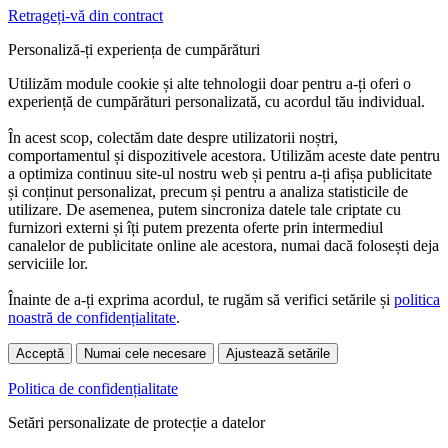
Retrageți-vă din contract
Personaliză-ți experiența de cumpărături
Utilizăm module cookie și alte tehnologii doar pentru a-ți oferi o
experiență de cumpărături personalizată, cu acordul tău individual.
În acest scop, colectăm date despre utilizatorii noștri,
comportamentul și dispozitivele acestora. Utilizăm aceste date pentru
a optimiza continuu site-ul nostru web și pentru a-ți afișa publicitate
și conținut personalizat, precum și pentru a analiza statisticile de
utilizare. De asemenea, putem sincroniza datele tale criptate cu
furnizori externi și îți putem prezenta oferte prin intermediul
canalelor de publicitate online ale acestora, numai dacă folosești deja
serviciile lor.
Înainte de a-ți exprima acordul, te rugăm să verifici setările și
politica
noastră de confidențialitate
.
Acceptă
Numai cele necesare
Ajustează setările
Politica de confidențialitate
Setări personalizate de protecție a datelor