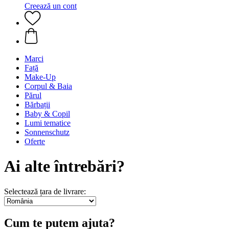
Creează un cont
Marci
Față
Make-Up
Corpul & Baia
Părul
Bărbații
Baby & Copil
Lumi tematice
Sonnenschutz
Oferte
Ai alte întrebări?
Selectează țara de livrare:
Cum te putem ajuta?