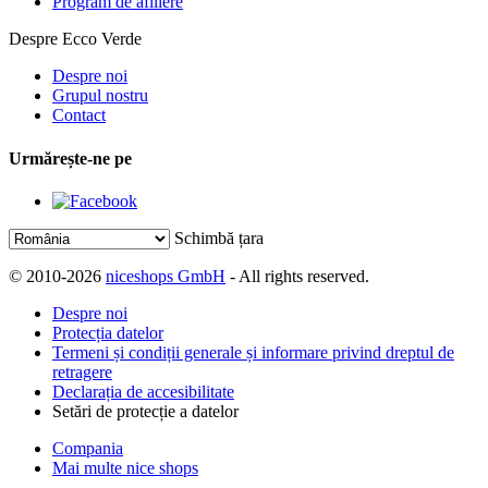
Program de afiliere
Despre Ecco Verde
Despre noi
Grupul nostru
Contact
Urmărește-ne pe
Schimbă țara
© 2010-2026
niceshops GmbH
- All rights reserved.
Despre noi
Protecția datelor
Termeni și condiții generale și informare privind dreptul de
retragere
Declarația de accesibilitate
Setări de protecție a datelor
Compania
Mai multe nice shops