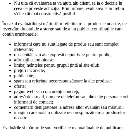
Nu uita că evaluarea ta va ajuta alți clienți să ia o decizie în
ceea ce privește achiziția. Prin urmare, evaluarea ta ar trebui
să fie cât mai constructivă posibil.
În cazul evaluărilor și mărturiilor referitoare la produsele noastre, ne
rezervăm dreptul de a șterge sau de a nu publica contribuțiile care
conțin următoarele:
informații care nu sunt legate de produs sau sunt complet
irelevante;
obscenități sau alte expresii nepotrivite pentru public;
afirmații calomnioase;
limbaj neînțeles pentru grupul țintă al site-ului;
prețuri incorecte;
publicitate;
spam sau referințe necorespunzătoare la alte produse;
oferte;
pagini web sau concurenți concreți;
adresă de e-mail, numere de telefon sau alte date personale ori
informații de contact;
comentarii denigratoare la adresa altor evaluări sau mărturii;
imagini care arată o utilizare necorespunzătoare a produselor
noastre.
Evaluările și mărturiile sunt verificate manual înainte de publicare,