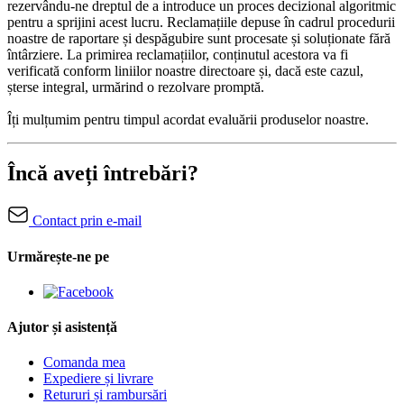
rezervându-ne dreptul de a introduce un proces decizional algoritmic
pentru a sprijini acest lucru. Reclamațiile depuse în cadrul procedurii
noastre de raportare și despăgubire sunt procesate și soluționate fără
întârziere. La primirea reclamațiilor, conținutul acestora va fi
verificată conform liniilor noastre directoare și, dacă este cazul,
șterse integral, urmărind o rezolvare promptă.
Îți mulțumim pentru timpul acordat evaluării produselor noastre.
Încă aveți întrebări?
Contact prin e-mail
Urmărește-ne pe
Ajutor și asistență
Comanda mea
Expediere și livrare
Retururi și rambursări