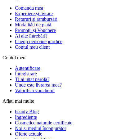
Comanda mea
Expediere și livrare
Retururi și rambursări
Modalități de plată
Promoții și Vouchere
Ai alte întrebări?
Clienți persoane juridice
Contul meu client
Contul meu
Autentificare
Înregistrare
Ți-ai uitat parola?
Unde este livrarea mea?
Valorifică voucherul
Aflați mai multe
beauty Blog
Ingrediente
Cosmetice naturale certificate
Noi si mediul înconjurător
Oferte actuale