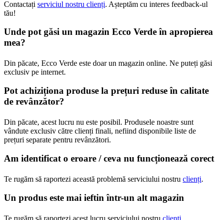
Contactați
serviciul nostru clienți
. Așteptăm cu interes feedback-ul
tău!
Unde pot găsi un magazin Ecco Verde în apropierea
mea?
Din păcate, Ecco Verde este doar un magazin online. Ne puteți găsi
exclusiv pe internet.
Pot achiziționa produse la prețuri reduse în calitate
de revânzător?
Din păcate, acest lucru nu este posibil. Produsele noastre sunt
vândute exclusiv către clienți finali, nefiind disponibile liste de
prețuri separate pentru revânzători.
Am identificat o eroare / ceva nu funcționează corect
Te rugăm să raportezi această problemă serviciului nostru
clienți
.
Un produs este mai ieftin într-un alt magazin
Te rugăm să raportezi acest lucru serviciului nostru
clienți
.