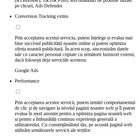
(RTBHouse), TikTok Pixel, Recomandări de produse bazate
pe clicuri, Ads Defender
Conversion Tracking extins
Prin acceptarea acestui serviciu, putem înțelege și evalua mai
bine succesul publicității noastre online și putem optimiza
oferta noastră publicitară. În acest scop, sincronizăm datele
tale cu caracter personal criptate cu următorii furnizori externi,
dacă folosești deja serviciile acestora:
Google Ads
Performance
Prin acceptarea acestor servicii, putem urmări comportamentul
de clic și de navigare la nivelul paginii noastre web și îl putem
evalua în mod anonim pentru a optimiza pagina noastră web
și pentru a îmbunătăți continuu experiența generală a
utilizatorului. Cu consimțământul tău, pe această pagină web
utilizăm următoarele servicii ale terților: