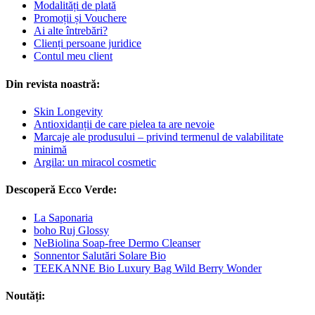
Modalități de plată
Promoții și Vouchere
Ai alte întrebări?
Clienți persoane juridice
Contul meu client
Din revista noastră:
Skin Longevity
Antioxidanții de care pielea ta are nevoie
Marcaje ale produsului – privind termenul de valabilitate
minimă
Argila: un miracol cosmetic
Descoperă Ecco Verde:
La Saponaria
boho Ruj Glossy
NeBiolina Soap-free Dermo Cleanser
Sonnentor Salutări Solare Bio
TEEKANNE Bio Luxury Bag Wild Berry Wonder
Noutăți: