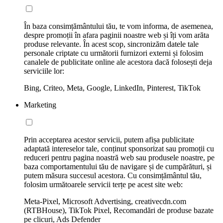
În baza consimțământului tău, te vom informa, de asemenea,
despre promoții în afara paginii noastre web și îți vom arăta
produse relevante. În acest scop, sincronizăm datele tale
personale criptate cu următorii furnizori externi și folosim
canalele de publicitate online ale acestora dacă folosești deja
serviciile lor:
Bing, Criteo, Meta, Google, LinkedIn, Pinterest, TikTok
Marketing
Prin acceptarea acestor servicii, putem afișa publicitate
adaptată intereselor tale, conținut sponsorizat sau promoții cu
reduceri pentru pagina noastră web sau produsele noastre, pe
baza comportamentului tău de navigare și de cumpărături, și
putem măsura succesul acestora. Cu consimțământul tău,
folosim următoarele servicii terțe pe acest site web:
Meta-Pixel, Microsoft Advertising, creativecdn.com
(RTBHouse), TikTok Pixel, Recomandări de produse bazate
pe clicuri, Ads Defender