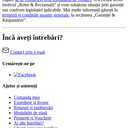
motivul „Retur & Reclamații” și vom soluționa situația prin garanție
sau conform legislației aplicabile. Mai multe informații găsești în
termenii și condițiile noastre generale
, la secțiunea „Garanție &
Răspundere”.
Încă aveți întrebări?
Contact prin e-mail
Urmărește-ne pe
Ajutor și asistență
Comanda mea
Expediere și livrare
Retururi și rambursări
Modalități de plată
Promoții și Vouchere
Ai alte întrebări?