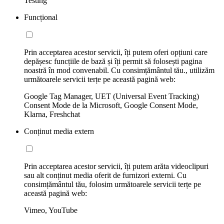
Testing
Funcțional
Prin acceptarea acestor servicii, îți putem oferi opțiuni care
depășesc funcțiile de bază și îți permit să folosești pagina
noastră în mod convenabil. Cu consimțământul tău., utilizăm
următoarele servicii terțe pe această pagină web:
Google Tag Manager, UET (Universal Event Tracking)
Consent Mode de la Microsoft, Google Consent Mode,
Klarna, Freshchat
Conținut media extern
Prin acceptarea acestor servicii, îți putem arăta videoclipuri
sau alt conținut media oferit de furnizori externi. Cu
consimțământul tău, folosim următoarele servicii terțe pe
această pagină web:
Vimeo, YouTube