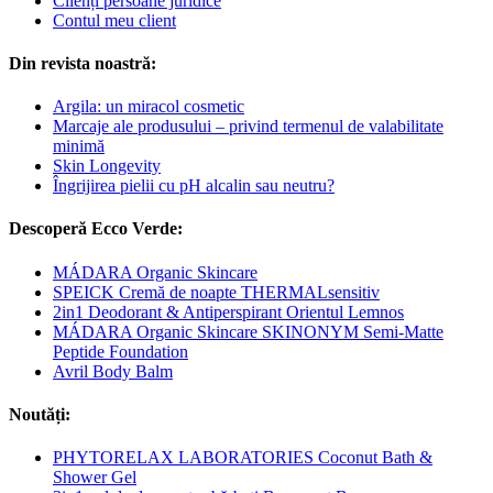
Clienți persoane juridice
Contul meu client
Din revista noastră:
Argila: un miracol cosmetic
Marcaje ale produsului – privind termenul de valabilitate
minimă
Skin Longevity
Îngrijirea pielii cu pH alcalin sau neutru?
Descoperă Ecco Verde:
MÁDARA Organic Skincare
SPEICK Cremă de noapte THERMALsensitiv
2in1 Deodorant & Antiperspirant Orientul Lemnos
MÁDARA Organic Skincare SKINONYM Semi-Matte
Peptide Foundation
Avril Body Balm
Noutăți:
PHYTORELAX LABORATORIES Coconut Bath &
Shower Gel