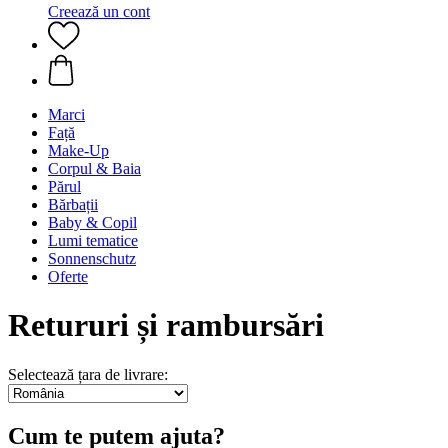
Creează un cont
Marci
Față
Make-Up
Corpul & Baia
Părul
Bărbații
Baby & Copil
Lumi tematice
Sonnenschutz
Oferte
Retururi și rambursări
Selectează țara de livrare:
Cum te putem ajuta?