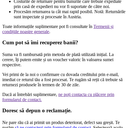
Costurile de returnare pentru bunurile care trebuie expediate
prin casă de expedieri nu vor fi suportate de către noi.
Procesăm returnarea ta cât mai rapid posibil. Notă: Returnările
sunt inspectate și procesate în Austria.
Toate informațiile suplimentare pot fi consultate în
Termenii și
condițiile noastre generale
.
Cum pot să îmi recuperez banii?
Suma va fi rambursată prin metoda de plată utilizată inițial. La
cerere, îți putem emite și un voucher valoric în valoarea sumei
respective.
Vei primi de la noi o confirmare cu dovada creditului prin e-mail,
imediat ce returul tău a fost procesat. Te rugăm să reții că trebuie să
returnezi produsele în termen de 30 de zile.
Dacă ai întrebări suplimentare,
ne poți contacta cu plăcere prin
formularul de contact.
Doresc să depun o reclamație.
Ne pare rău că ai primit un produs deteriorat, defect sau greșit. Te
rugăm
să ne contactezi prin formularul de contact.
Selectează acolo