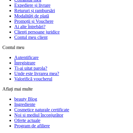
Expediere și livrare
Retururi și rambursări
Modalități de plată
Promoții și Vouchere
Ai alte întrebări?
Clienți persoane juridice
Contul meu client
Contul meu
Autentificare
Înregistrare
Ți-ai uitat parola?
Unde este livrarea mea?
Valorifică voucherul
Aflați mai multe
beauty Blog
Ingrediente
Cosmetice naturale certificate
Noi si mediul înconjurător
Oferte actuale
Program de afiliere