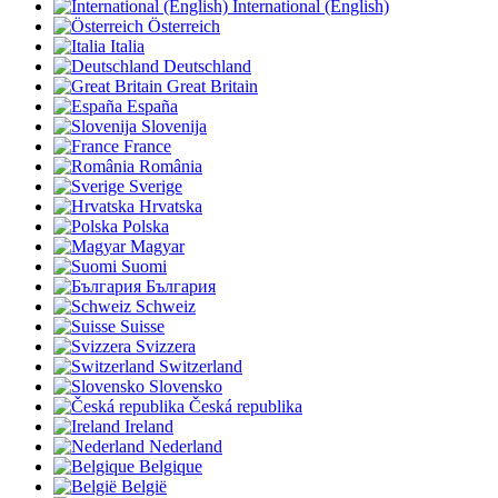
International (English)
Österreich
Italia
Deutschland
Great Britain
España
Slovenija
France
România
Sverige
Hrvatska
Polska
Magyar
Suomi
България
Schweiz
Suisse
Svizzera
Switzerland
Slovensko
Česká republika
Ireland
Nederland
Belgique
België