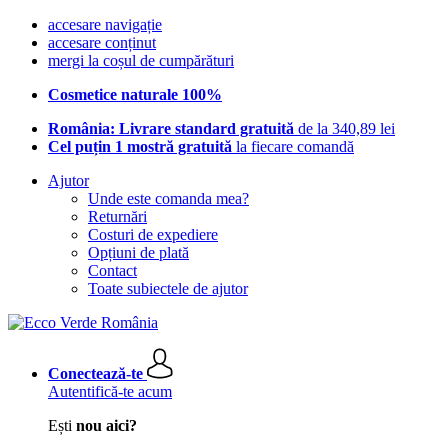
accesare navigație
accesare conținut
mergi la coșul de cumpărături
Cosmetice naturale 100%
România: Livrare standard gratuită
de la 340,89 lei
Cel puțin 1 mostră gratuită
la fiecare comandă
Ajutor
Unde este comanda mea?
Returnări
Costuri de expediere
Opțiuni de plată
Contact
Toate subiectele de ajutor
Conectează-te
Autentifică-te acum
Ești
nou aici?