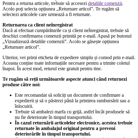
Pentru a returna articole, trebuie să accesezi
detaliile comenzii
.
Acolo poți selecta opțiunea „Returnare articol”. Te rugăm să
selectezi articolele care urmează a fi returnate.
Returnarea ca client neînregistrat
Dacă ai efectuat cumpărăturile ca și client neînregistrat, trebuie să
deschizi confirmarea comenzii primită pe e-mail. Apasă pe butonul
„Vizualizează detaliile comenzii”. Acolo se găsește opțiunea
„Returnare articol”.
Ulterior, vei primi eticheta de expediere simplu și comod prin e-mail.
Aceasta conține toate informațiile necesare pentru a trimite coletul
înapoi. În acest mod, returul este gratuit pentru tine.
Te rugăm să reții următoarele aspecte atunci când returnezi
produse către noi:
Este recomandat să soliciți un document de confirmare a
expedierii și să o păstrezi până la primirea rambursării sau a
înlocuirii.
Trebuie să ambalezi marfa cu grijă, astfel încât produsele să
nu fie deteriorate în timpul transportului.
În cazul returnării articolelor electronice, acestea trebuie
returnate în ambalajul original pentru a preveni
deteriorările în timpul transportului.