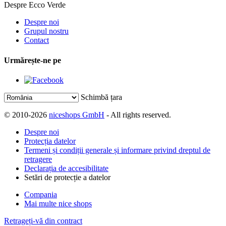
Despre Ecco Verde
Despre noi
Grupul nostru
Contact
Urmărește-ne pe
Schimbă țara
© 2010-2026
niceshops GmbH
- All rights reserved.
Despre noi
Protecția datelor
Termeni și condiții generale și informare privind dreptul de
retragere
Declarația de accesibilitate
Setări de protecție a datelor
Compania
Mai multe nice shops
Retrageți-vă din contract