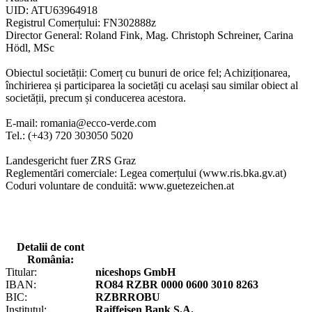
UID: ATU63964918
Registrul Comerțului: FN302888z
Director General: Roland Fink, Mag. Christoph Schreiner, Carina
Hödl, MSc
Obiectul societății: Comerț cu bunuri de orice fel; Achiziționarea,
închirierea și participarea la societăți cu același sau similar obiect al
societății, precum și conducerea acestora.
E-mail: romania@ecco-verde.com
Tel.: (+43) 720 303050 5020
Landesgericht fuer ZRS Graz
Reglementări comerciale: Legea comerțului (www.ris.bka.gv.at)
Coduri voluntare de conduită: www.guetezeichen.at
Detalii de cont
România:
Titular:
niceshops GmbH
IBAN:
RO84 RZBR 0000 0600 3010 8263
BIC:
RZBRROBU
Institutul:
Raiffeisen Bank S.A.