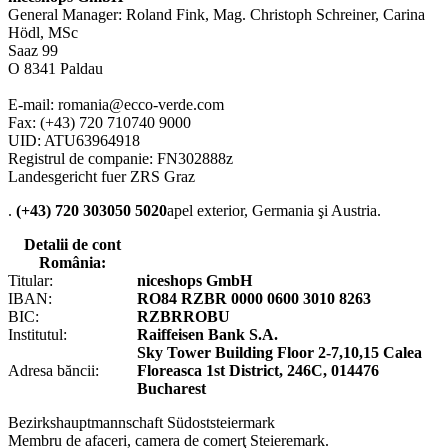
General Manager: Roland Fink, Mag. Christoph Schreiner, Carina
Hödl, MSc
Saaz 99
O 8341 Paldau
E-mail: romania@ecco-verde.com
Fax: (+43) 720 710740 9000
UID: ATU63964918
Registrul de companie: FN302888z
Landesgericht fuer ZRS Graz
.
(+43) 720 303050 5020
apel exterior, Germania şi Austria.
Detalii de cont
România:
Titular:
niceshops GmbH
IBAN:
RO84 RZBR 0000 0600 3010 8263
BIC:
RZBRROBU
Institutul:
Raiffeisen Bank S.A.
Sky Tower Building Floor 2-7,10,15 Calea
Adresa băncii:
Floreasca 1st District, 246C, 014476
Bucharest
Bezirkshauptmannschaft Südoststeiermark
Membru de afaceri, camera de comerţ Steieremark.