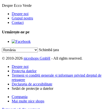
Despre Ecco Verde
Despre noi
Grupul nostru
Contact
Urmărește-ne pe
Schimbă țara
© 2010-2026
niceshops GmbH
- All rights reserved.
Despre noi
Protecția datelor
Termeni și condiții generale și informare privind dreptul de
retragere
Declarația de accesibilitate
Setări de protecție a datelor
Compania
Mai multe nice shops