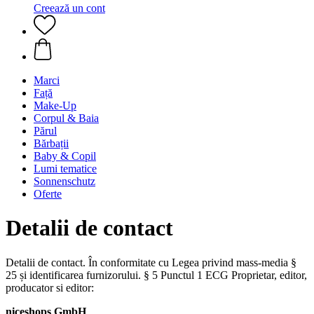
Creează un cont
Marci
Față
Make-Up
Corpul & Baia
Părul
Bărbații
Baby & Copil
Lumi tematice
Sonnenschutz
Oferte
Detalii de contact
Detalii de contact. În conformitate cu Legea privind mass-media §
25 și identificarea furnizorului. § 5 Punctul 1 ECG Proprietar, editor,
producator si editor:
niceshops GmbH