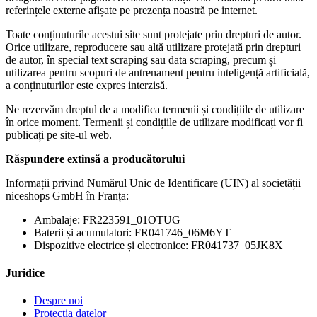
referințele externe afișate pe prezența noastră pe internet.
Toate conținuturile acestui site sunt protejate prin drepturi de autor.
Orice utilizare, reproducere sau altă utilizare protejată prin drepturi
de autor, în special text scraping sau data scraping, precum și
utilizarea pentru scopuri de antrenament pentru inteligență artificială,
a conținuturilor este expres interzisă.
Ne rezervăm dreptul de a modifica termenii și condițiile de utilizare
în orice moment. Termenii și condițiile de utilizare modificați vor fi
publicați pe site-ul web.
Răspundere extinsă a producătorului
Informații privind Numărul Unic de Identificare (UIN) al societății
niceshops GmbH în Franța:
Ambalaje: FR223591_01OTUG
Baterii și acumulatori: FR041746_06M6YT
Dispozitive electrice și electronice: FR041737_05JK8X
Juridice
Despre noi
Protecția datelor