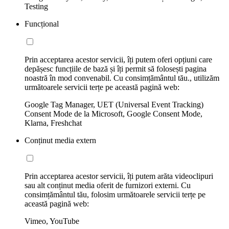
Testing
Funcțional
Prin acceptarea acestor servicii, îți putem oferi opțiuni care
depășesc funcțiile de bază și îți permit să folosești pagina
noastră în mod convenabil. Cu consimțământul tău., utilizăm
următoarele servicii terțe pe această pagină web:
Google Tag Manager, UET (Universal Event Tracking)
Consent Mode de la Microsoft, Google Consent Mode,
Klarna, Freshchat
Conținut media extern
Prin acceptarea acestor servicii, îți putem arăta videoclipuri
sau alt conținut media oferit de furnizori externi. Cu
consimțământul tău, folosim următoarele servicii terțe pe
această pagină web:
Vimeo, YouTube