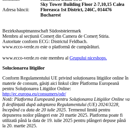
Sky Tower Building Floor 2-7,10,15 Calea
Adresa băncii:
Floreasca 1st District, 246C, 014476
Bucharest
Bezirkshauptmannschaft Südoststeiermark
Membru al secțiunii Comerț din Camera de Comerț Stiria.
Autoritate conform ECG: Districtul Feldbach.
www.ecco-verde.ro este o platformă de cumpărături.
www.ecco-verde.ro este membru al
Grupului niceshops.
Solucionarea litigiilor
Conform Regulamentului UE privind soluționarea litigiilor online în
materie de consum, găsiți aici linkul către Platforma Europeană
pentru Soluționarea Litigiilor Online:
http://ec.europa.eu/consumers/odr/
Notă: Platforma Europeană pentru Soluționarea Litigiilor Online va
fi desființată după adoptarea Regulamentului (UE) 2024/3228,
începând cu data de 20 iulie 2025.
Termenul limită pentru
depunerea noilor plângeri este 20 martie 2025. Platforma poate fi
utilizată până la data de 19. iulie 2025 pentru plângeri depuse până
la 20. martie 2025.