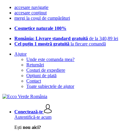
accesare navigație
accesare conținut
mergi la coșul de cumpărături
Cosmetice naturale 100%
România: Livrare standard gratuită
de la 340,89 lei
Cel puțin 1 mostră gratuită
la fiecare comandă
Ajutor
Unde este comanda mea?
Returnări
Costuri de expediere
Opțiuni de plată
Contact
Toate subiectele de ajutor
Conectează-te
Autentifică-te acum
Ești
nou aici?