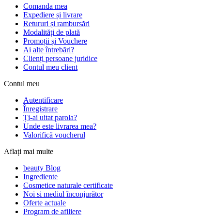
Comanda mea
Expediere și livrare
Retururi și rambursări
Modalități de plată
Promoții și Vouchere
Ai alte întrebări?
Clienți persoane juridice
Contul meu client
Contul meu
Autentificare
Înregistrare
Ți-ai uitat parola?
Unde este livrarea mea?
Valorifică voucherul
Aflați mai multe
beauty Blog
Ingrediente
Cosmetice naturale certificate
Noi si mediul înconjurător
Oferte actuale
Program de afiliere