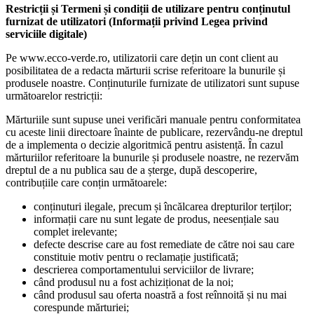
Restricții și Termeni și condiții de utilizare pentru conținutul
furnizat de utilizatori (Informații privind Legea privind
serviciile digitale)
Pe www.ecco-verde.ro, utilizatorii care dețin un cont client au
posibilitatea de a redacta mărturii scrise referitoare la bunurile și
produsele noastre. Conținuturile furnizate de utilizatori sunt supuse
următoarelor restricții:
Mărturiile sunt supuse unei verificări manuale pentru conformitatea
cu aceste linii directoare înainte de publicare, rezervându-ne dreptul
de a implementa o decizie algoritmică pentru asistență. În cazul
mărturiilor referitoare la bunurile și produsele noastre, ne rezervăm
dreptul de a nu publica sau de a șterge, după descoperire,
contribuțiile care conțin următoarele:
conținuturi ilegale, precum și încălcarea drepturilor terților;
informații care nu sunt legate de produs, neesențiale sau
complet irelevante;
defecte descrise care au fost remediate de către noi sau care
constituie motiv pentru o reclamație justificată;
descrierea comportamentului serviciilor de livrare;
când produsul nu a fost achiziționat de la noi;
când produsul sau oferta noastră a fost reînnoită și nu mai
corespunde mărturiei;