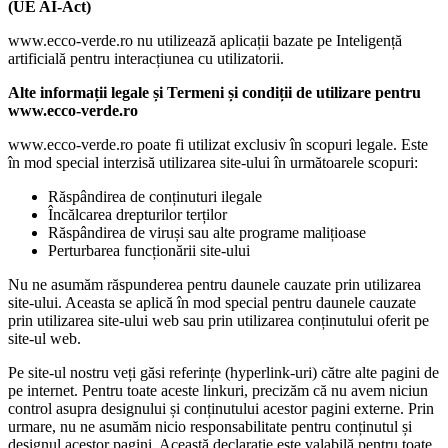
(UE AI-Act)
www.ecco-verde.ro nu utilizează aplicații bazate pe Inteligență
artificială pentru interacțiunea cu utilizatorii.
Alte informații legale și Termeni și condiții de utilizare pentru
www.ecco-verde.ro
www.ecco-verde.ro poate fi utilizat exclusiv în scopuri legale. Este
în mod special interzisă utilizarea site-ului în următoarele scopuri:
Răspândirea de conținuturi ilegale
Încălcarea drepturilor terților
Răspândirea de viruși sau alte programe malițioase
Perturbarea funcționării site-ului
Nu ne asumăm răspunderea pentru daunele cauzate prin utilizarea
site-ului. Aceasta se aplică în mod special pentru daunele cauzate
prin utilizarea site-ului web sau prin utilizarea conținutului oferit pe
site-ul web.
Pe site-ul nostru veți găsi referințe (hyperlink-uri) către alte pagini de
pe internet. Pentru toate aceste linkuri, precizăm că nu avem niciun
control asupra designului și conținutului acestor pagini externe. Prin
urmare, nu ne asumăm nicio responsabilitate pentru conținutul și
designul acestor pagini. Această declarație este valabilă pentru toate