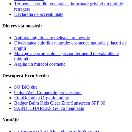
Termeni și condiții generale și informare privind dreptul de
retragere
Declarația de accesibilitate
Din revista noastră:
Antioxidanții de care pielea ta are nevoie
Diversitatea culorilor naturale: cosmetice naturale și lacuri de
unghii
Marcaje ale produsului – privind termenul de valabilitate
minimă
Argila: un miracol cosmetic
Descoperă Ecco Verde:
SO’BiO étic
ColourWell Culoare de păr Castaniu
EtnoBotanika Organic Indigo
Badger Balm Kids Clear Zinc Sunscreen SPF 30
SAINT CHARLES Gel cu magneziu
Noutăți:
La Saponaria 2in1 After-Shave & SOS cremă