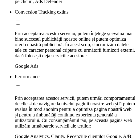
pe clicuri, Ads Defender
Conversion Tracking extins
Prin acceptarea acestui serviciu, putem înțelege și evalua mai
bine succesul publicității noastre online și putem optimiza
oferta noastră publicitară. În acest scop, sincronizăm datele
tale cu caracter personal criptate cu următorii furnizori externi,
dacă folosești deja serviciile acestora:
Google Ads
Performance
Prin acceptarea acestor servicii, putem urmări comportamentul
de clic și de navigare la nivelul paginii noastre web și îl putem
evalua în mod anonim pentru a optimiza pagina noastră web
și pentru a îmbunătăți continuu experiența generală a
utilizatorului. Cu consimțământul tău, pe această pagină web
utilizăm următoarele servicii ale terților:
Google Analytics, Clarity, Recenziile clienților Google, A/B-