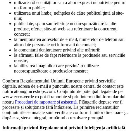
utilizarea obscenităților sau a altor expresii nepotrivite pentru
un forum public;
utilizarea unui limbaj neînțeles de către publicul țintă al site-
ului;
publicitate, spam sau referințe necorespunzătoare la alte
produse, oferte, site-uri web sau referitoare la concurenți
concreți;
la menționarea adreselor de e-mail, numerelor de telefon sau
altor date personale ori informații de contact;
la comentarii denigratoare privind alte mărturii;
la afirmații false de fapt referitoare la produsele sau serviciile
noastre;
la utilizarea imaginilor care prezintă o utilizare
necorespunzătoare a produselor noastre;
Conform Regulamentului Uniunii Europene privind serviciile
digitale, adresa de e-mail a punctului nostru central de contact este
notification@niceshops.com. Conținuturile potențial ilegale de pe
www.ecco-verde.ro pot fi raportate și prin intermediul formularului
nostru
Proceduri de raportare și asistenţă
. Plângerile depuse vor fi
procesate și soluționate fără întârziere. La primirea reclamațiilor,
conținuturile semnalate sunt verificate conform Liniilor directoare și,
după caz, șterse integral, urmărind o rezolvare promptă.
Informații privind Regulamentul privind Inteligența artificială