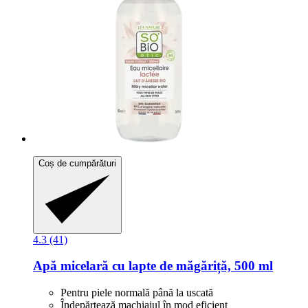
Coș de cumpărături
4.3 (41)
Apă micelară cu lapte de măgăriță, 500 ml
Pentru piele normală până la uscată
Îndepărtează machiajul în mod eficient