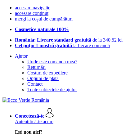
accesare navigație
accesare conținut
mergi la coșul de cumpărături
Cosmetice naturale 100%
România: Livrare standard gratuită
de la 340,52 lei
Cel puțin 1 mostră gratuită
la fiecare comandă
Ajutor
Unde este comanda mea?
Returnări
Costuri de expediere
Opțiuni de plată
Contact
Toate subiectele de ajutor
Conectează-te
Autentifică-te acum
Ești
nou aici?