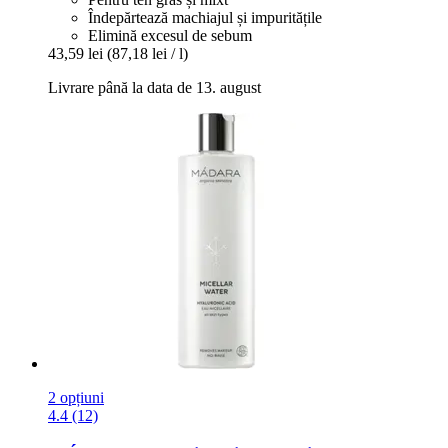
Îndepărtează machiajul și impuritățile
Elimină excesul de sebum
43,59 lei
(87,18 lei / l)
Livrare până la data de 13. august
2 opțiuni
4.4 (12)