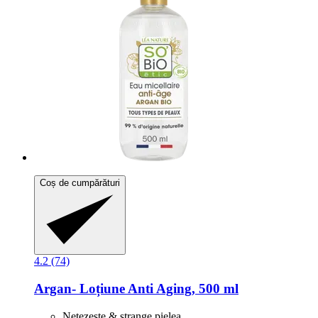
Coș de cumpărături
4.2 (74)
Argan-​ Loțiune Anti Aging, 500 ml
Netezeşte & strange pielea