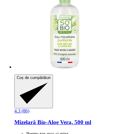
Coș de cumpărături
4.3 (86)
Mizelară Bio-​Aloe Vera, 500 ml
Pentru ten gras și mixt