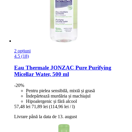
2 opțiuni
4.5 (18)
Eau Thermale JONZAC
Pure Purifying
Micellar Water, 500 ml
-20%
Pentru pielea sensibilă, mixtă și grasă
Îndepărtează murdăria și machiajul
Hipoalergenic și fără alcool
57,48 lei
71,89 lei
(114,96 lei / l)
Livrare până la data de 13. august