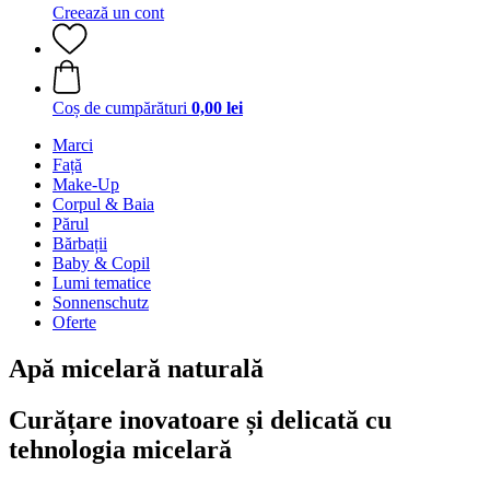
Creează un cont
Coș de cumpărături
0,00 lei
Marci
Față
Make-Up
Corpul & Baia
Părul
Bărbații
Baby & Copil
Lumi tematice
Sonnenschutz
Oferte
Apă micelară naturală
Curățare inovatoare și delicată cu
tehnologia micelară