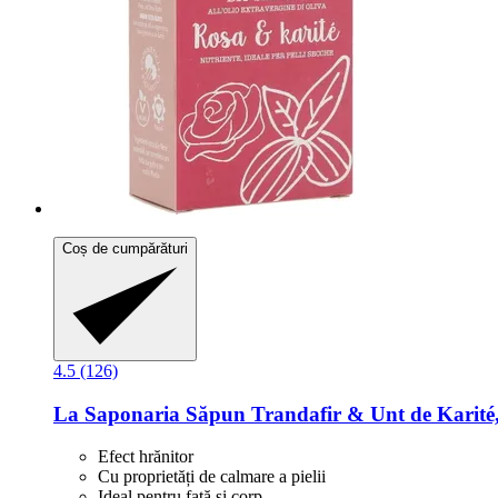
Coș de cumpărături
4.5 (126)
La Saponaria
Săpun Trandafir & Unt de Karité,
Efect hrănitor
Cu proprietăți de calmare a pielii
Ideal pentru față și corp