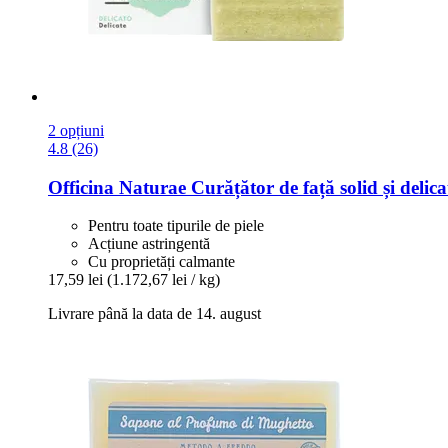
2 opțiuni
4.8 (26)
Officina Naturae
Curățător de față solid și delica
Pentru toate tipurile de piele
Acțiune astringentă
Cu proprietăți calmante
17,59 lei
(1.172,67 lei / kg)
Livrare până la data de 14. august