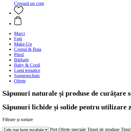
Creează un cont
Marci
Față
Make-Up
Corpul & Baia
Părul
Bărbații
Baby & Copil
Lumi tematice
Sonnenschutz
Oferte
Săpunuri naturale și produse de curățare s
Săpunuri lichide și solide pentru utilizare 
Filtrare și sortare
Preț
Oferte speciale
Tipuri de produse
Tipul