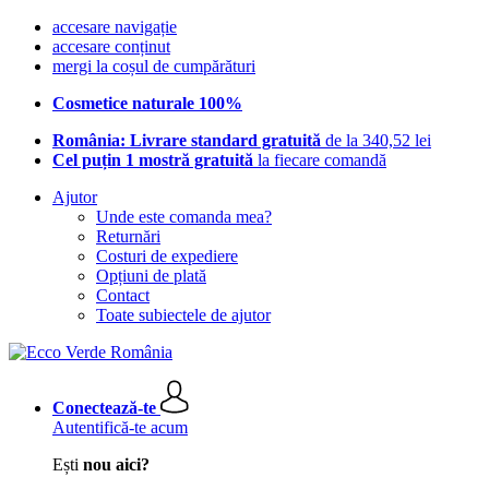
accesare navigație
accesare conținut
mergi la coșul de cumpărături
Cosmetice naturale 100%
România: Livrare standard gratuită
de la 340,52 lei
Cel puțin 1 mostră gratuită
la fiecare comandă
Ajutor
Unde este comanda mea?
Returnări
Costuri de expediere
Opțiuni de plată
Contact
Toate subiectele de ajutor
Conectează-te
Autentifică-te acum
Ești
nou aici?