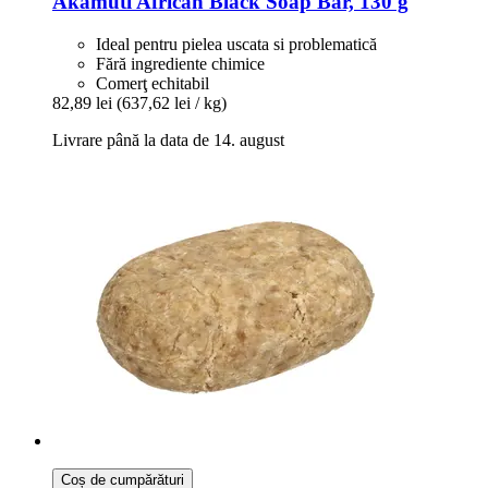
Akamuti
African Black Soap Bar, 130 g
Ideal pentru pielea uscata si problematică
Fără ingrediente chimice
Comerţ echitabil
82,89 lei
(637,62 lei / kg)
Livrare până la data de 14. august
Coș de cumpărături