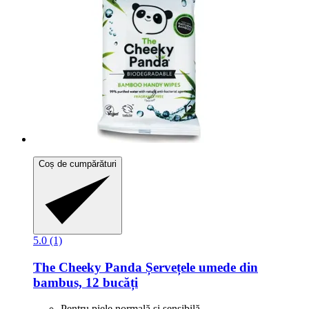
Coș de cumpărături
5.0 (1)
The Cheeky Panda
Șervețele umede din
bambus, 12 bucăți
Pentru piele normală și sensibilă