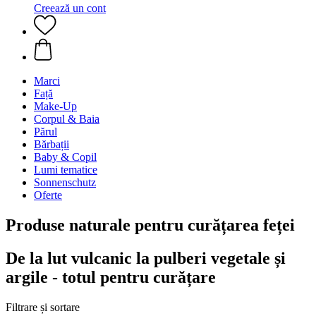
Creează un cont
Marci
Față
Make-Up
Corpul & Baia
Părul
Bărbații
Baby & Copil
Lumi tematice
Sonnenschutz
Oferte
Produse naturale pentru curățarea feței
De la lut vulcanic la pulberi vegetale și
argile - totul pentru curățare
Filtrare și sortare