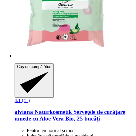
Coș de cumpărături
4.1 (41)
alviana Naturkosmetik
Șervețele de curățare
umede cu Aloe Vera Bio, 25 bucăți
Pentru ten normal și mixt
Îndepărtează murdăria și machiajul