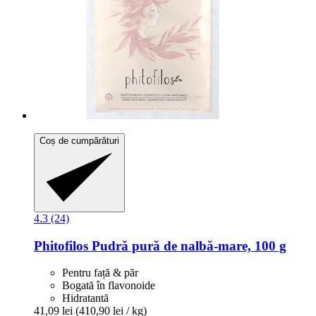
Coș de cumpărături
4.3 (24)
Phitofilos
Pudră pură de nalbă-​mare, 100 g
Pentru față & păr
Bogată în flavonoide
Hidratantă
41,09 lei
(410,90 lei / kg)