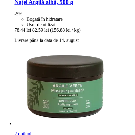
Najel
Argilă albă, 500 g
-5%
Bogată în hidratare
Ușor de utilizat
78,44 lei
82,59 lei
(156,88 lei / kg)
Livrare până la data de 14. august
2 opțiuni