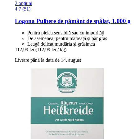
2 opțiuni
4.7 (51)
Logona
Pulbere de pământ de spălat, 1.000 g
Pentru pielea sensibilă sau cu impurități
De asemenea, pentru mătreață și păr gras
Leagă delicat murdăria și grăsimea
112,99 lei
(112,99 lei / kg)
Livrare până la data de 14. august