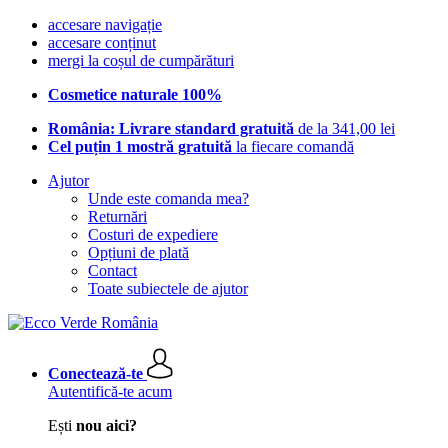
accesare navigație
accesare conținut
mergi la coșul de cumpărături
Cosmetice naturale 100%
România: Livrare standard gratuită
de la 341,00 lei
Cel puțin 1 mostră gratuită
la fiecare comandă
Ajutor
Unde este comanda mea?
Returnări
Costuri de expediere
Opțiuni de plată
Contact
Toate subiectele de ajutor
Conectează-te
Autentifică-te acum
Ești
nou aici?