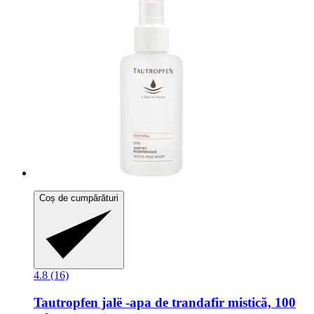
Coș de cumpărături
4.8 (16)
Tautropfen
jalë -​apa de trandafir mistică, 100