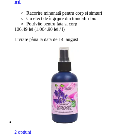
ml
Racorire minunată pentru corp si simturi
Cu efect de îngrijire din trandafiri bio
Potrivite pentru fata si corp
106,49 lei
(1.064,90 lei / l)
Livrare până la data de 14. august
2 opțiuni