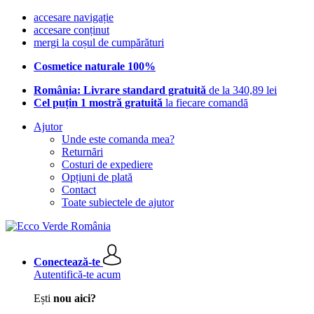
accesare navigație
accesare conținut
mergi la coșul de cumpărături
Cosmetice naturale 100%
România: Livrare standard gratuită
de la 340,89 lei
Cel puțin 1 mostră gratuită
la fiecare comandă
Ajutor
Unde este comanda mea?
Returnări
Costuri de expediere
Opțiuni de plată
Contact
Toate subiectele de ajutor
Conectează-te
Autentifică-te acum
Ești
nou aici?