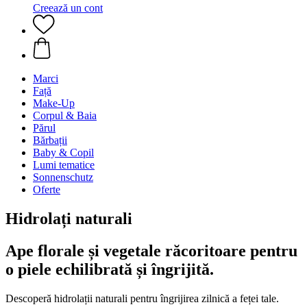
Creează un cont
Marci
Față
Make-Up
Corpul & Baia
Părul
Bărbații
Baby & Copil
Lumi tematice
Sonnenschutz
Oferte
Hidrolați naturali
Ape florale și vegetale răcoritoare pentru
o piele echilibrată și îngrijită.
Descoperă hidrolații naturali pentru îngrijirea zilnică a feței tale.