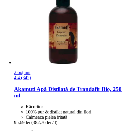
2 opțiuni
4.4 (342)
Akamuti
Apă Distilată de Trandafir Bio, 250
ml
Răcoritor
100% pur & distilat natural din flori
Calmeaza pielea iritată
95,69 lei
(382,76 lei / l)