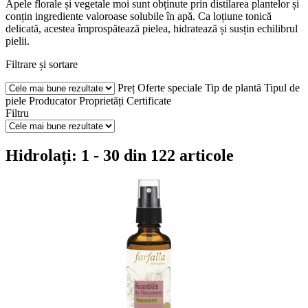
Apele florale și vegetale moi sunt obținute prin distilarea plantelor și
conțin ingrediente valoroase solubile în apă. Ca loțiune tonică
delicată, acestea împrospătează pielea, hidratează și susțin echilibrul
pielii.
Filtrare și sortare
Preț
Oferte speciale
Tip de plantă
Tipul de
piele
Producator
Proprietăți
Certificate
Filtru
Hidrolați: 1 - 30 din 122 articole