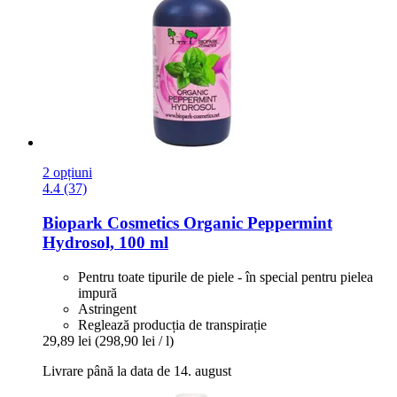
2 opțiuni
4.4 (37)
Biopark Cosmetics
Organic Peppermint
Hydrosol, 100 ml
Pentru toate tipurile de piele - în special pentru pielea
impură
Astringent
Reglează producția de transpirație
29,89 lei
(298,90 lei / l)
Livrare până la data de 14. august