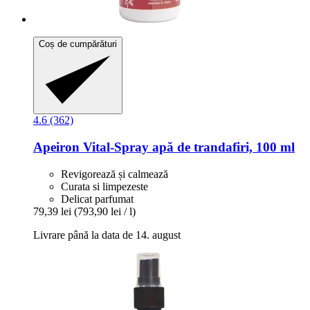
Coș de cumpărături
4.6 (362)
Apeiron
Vital-​Spray apă de trandafiri, 100 ml
Revigorează și calmează
Curata si limpezeste
Delicat parfumat
79,39 lei
(793,90 lei / l)
Livrare până la data de 14. august