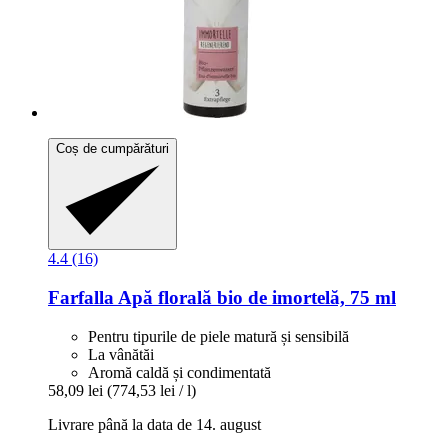
Coș de cumpărături
4.4 (16)
Farfalla
Apă florală bio de imortelă, 75 ml
Pentru tipurile de piele matură și sensibilă
La vânătăi
Aromă caldă și condimentată
58,09 lei
(774,53 lei / l)
Livrare până la data de 14. august