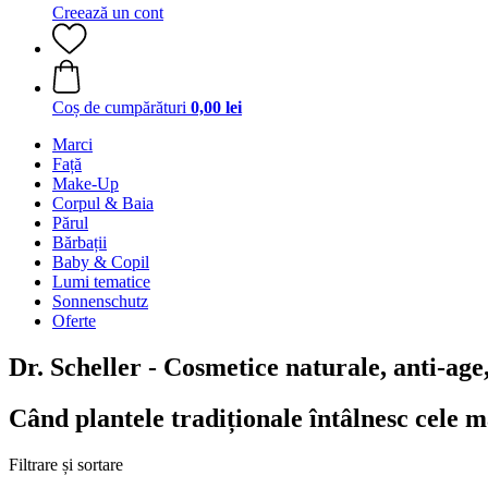
Creează un cont
Coș de cumpărături
0,00 lei
Marci
Față
Make-Up
Corpul & Baia
Părul
Bărbații
Baby & Copil
Lumi tematice
Sonnenschutz
Oferte
Dr. Scheller - Cosmetice naturale, anti-age,
Când plantele tradiționale întâlnesc cele 
Filtrare și sortare