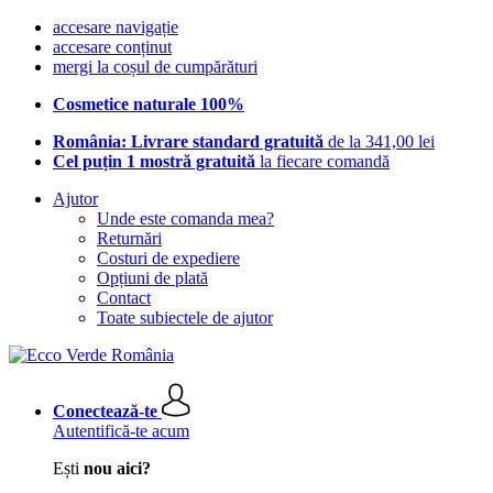
accesare navigație
accesare conținut
mergi la coșul de cumpărături
Cosmetice naturale 100%
România: Livrare standard gratuită
de la 341,00 lei
Cel puțin 1 mostră gratuită
la fiecare comandă
Ajutor
Unde este comanda mea?
Returnări
Costuri de expediere
Opțiuni de plată
Contact
Toate subiectele de ajutor
Conectează-te
Autentifică-te acum
Ești
nou aici?