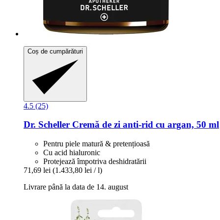
Coș de cumpărături
4.5 (25)
Dr. Scheller
Cremă de zi anti-​rid cu argan, 50 ml
Pentru piele matură & pretențioasă
Cu acid hialuronic
Protejează împotriva deshidratării
71,69 lei
(1.433,80 lei / l)
Livrare până la data de 14. august