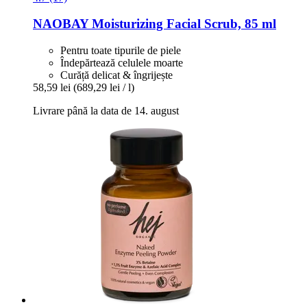
NAOBAY
Moisturizing Facial Scrub, 85 ml
Pentru toate tipurile de piele
Îndepărtează celulele moarte
Curăță delicat & îngrijește
58,59 lei
(689,29 lei / l)
Livrare până la data de 14. august