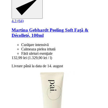
4.3 (64)
Martina Gebhardt
Peeling Soft Față &
Décolleté, 100ml
Curăţare intensivă
Calmeaza pielea iritată
Fără uleiuri esenţiale
132,99 lei
(1.329,90 lei / l)
Livrare până la data de 14. august