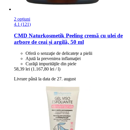
2 opțiuni
4.1 (121)
CMD Naturkosmetik
Peeling cremă cu ulei de
arbore de ceai și argilă, 50 ml
Oferă o senzaţie de delicatețe a pielii
Ajută la prevenirea inflamaţiei
Curăţă impurităţile din piele
58,39 lei
(1.167,80 lei / l)
Livrare până la data de 27. august