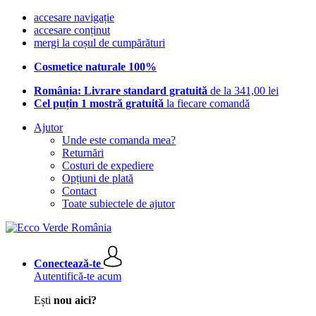
accesare navigație
accesare conținut
mergi la coșul de cumpărături
Cosmetice naturale 100%
România: Livrare standard gratuită
de la 341,00 lei
Cel puțin 1 mostră gratuită
la fiecare comandă
Ajutor
Unde este comanda mea?
Returnări
Costuri de expediere
Opțiuni de plată
Contact
Toate subiectele de ajutor
Conectează-te
Autentifică-te acum
Ești
nou aici?