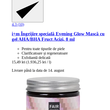
4.3 (10)
i+m
Îngrijire specială Evening Glow Mască cu
gel AHA/BHA Fruct Acizi, 8 ml
Pentru toate tipurile de piele
Clarificatoare și regeneratoare
Exfoliantă delicată
15,49 lei
(1.936,25 lei / l)
Livrare până la data de 14. august