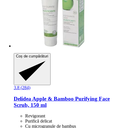
Coș de cumpărături
3.8 (284)
Delidea
Apple & Bamboo Purifying Face
Scrub, 150 ml
Revigorant
Purifică delicat
Cu microgranule de bambus