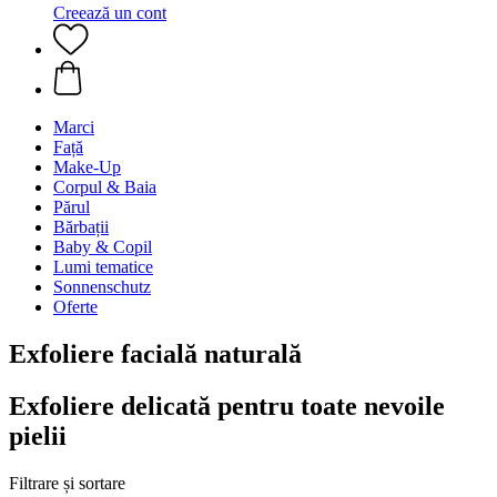
Creează un cont
Marci
Față
Make-Up
Corpul & Baia
Părul
Bărbații
Baby & Copil
Lumi tematice
Sonnenschutz
Oferte
Exfoliere facială naturală
Exfoliere delicată pentru toate nevoile
pielii
Filtrare și sortare