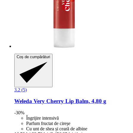
Coș de cumpărături
3.2 (5)
Weleda
Very Cherry Lip Balm, 4,80 g
-30%
Îngrijire intensivă
Parfum fructat de cireșe
Cu unt de shea și ceară de albine