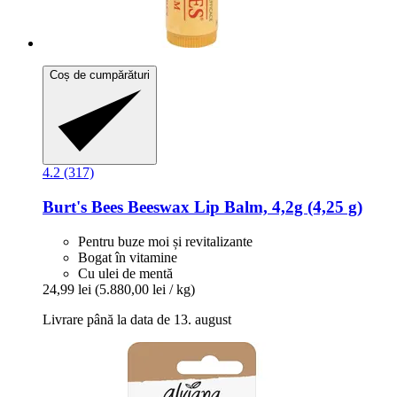
Coș de cumpărături
4.2 (317)
Burt's Bees
Beeswax Lip Balm, 4,2g (4,25 g)
Pentru buze moi și revitalizante
Bogat în vitamine
Cu ulei de mentă
24,99 lei
(5.880,00 lei / kg)
Livrare până la data de 13. august