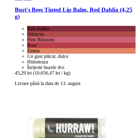
Burt's Bees
Tinted Lip Balm, Red Dahlia (4,25
g)
Red Dahlia
Hibiscus
Pink Blossom
Rose
Zinnia
Un gust plăcut, dulce
Hidrateaza
Înrijeste buzele dvs
45,29 lei
(10.656,47 lei / kg)
Livrare până la data de 13. august