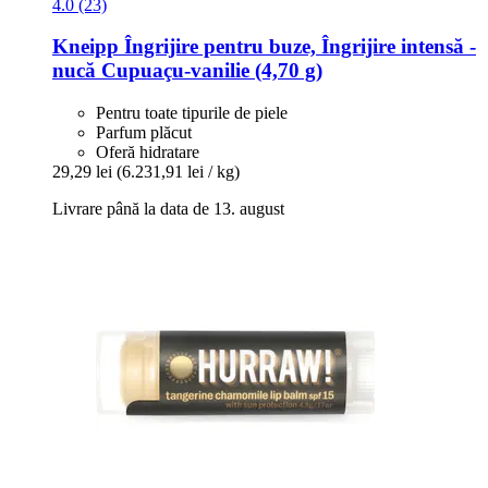
4.0 (23)
Kneipp
Îngrijire pentru buze, Îngrijire intensă -​
nucă Cupuaçu-​vanilie (4,70 g)
Pentru toate tipurile de piele
Parfum plăcut
Oferă hidratare
29,29 lei
(6.231,91 lei / kg)
Livrare până la data de 13. august