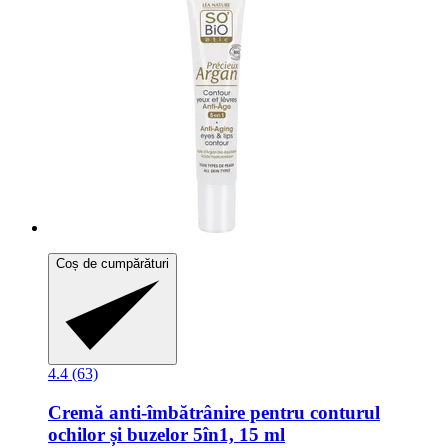
Coș de cumpărături
4.4 (63)
Cremă anti-​îmbătrânire pentru conturul
ochilor și buzelor 5în1, 15 ml