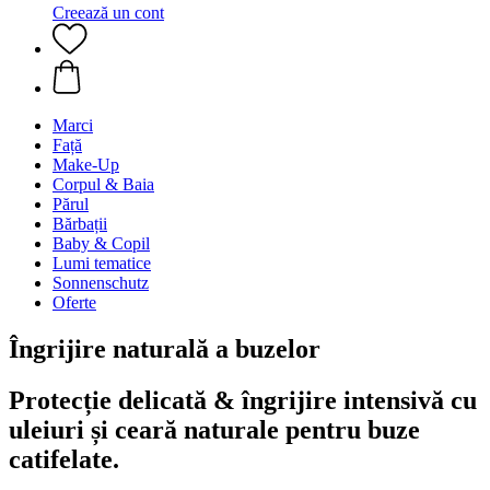
Creează un cont
Marci
Față
Make-Up
Corpul & Baia
Părul
Bărbații
Baby & Copil
Lumi tematice
Sonnenschutz
Oferte
Îngrijire naturală a buzelor
Protecție delicată & îngrijire intensivă cu
uleiuri și ceară naturale pentru buze
catifelate.