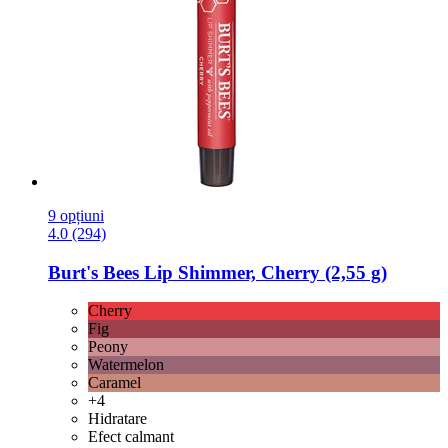
9 opțiuni
4.0 (294)
Burt's Bees
Lip Shimmer, Cherry (2,55 g)
Cherry
Fig
Peony
Watermelon
Caramel
+4
Hidratare
Efect calmant