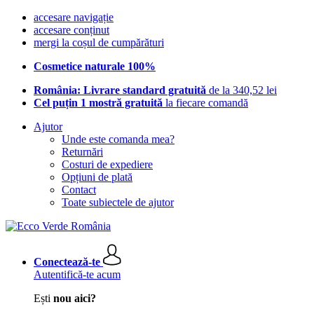
accesare navigație
accesare conținut
mergi la coșul de cumpărături
Cosmetice naturale 100%
România: Livrare standard gratuită
de la 340,52 lei
Cel puțin 1 mostră gratuită
la fiecare comandă
Ajutor
Unde este comanda mea?
Returnări
Costuri de expediere
Opțiuni de plată
Contact
Toate subiectele de ajutor
Conectează-te
Autentifică-te acum
Ești
nou aici?