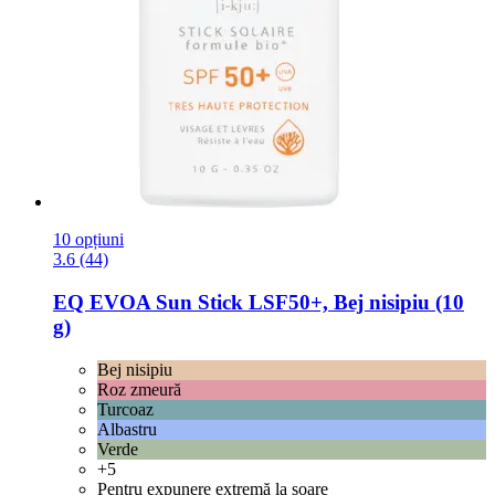
10 opțiuni
3.6 (44)
EQ EVOA
Sun Stick LSF50+, Bej nisipiu (10
g)
Bej nisipiu
Roz zmeură
Turcoaz
Albastru
Verde
+5
Pentru expunere extremă la soare