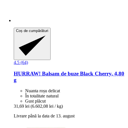
Coș de cumpărături
4.5 (64)
HURRAW!
Balsam de buze Black Cherry, 4,80
g
Nuanta roșu delicat
În totalitate natural
Gust plăcut
31,69 lei
(6.602,08 lei / kg)
Livrare până la data de 13. august