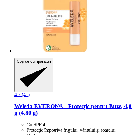
Coș de cumpărături
4.7 (41)
Weleda
EVERON® -​ Protecție pentru Buze, 4,8
g (4,80 g)
Cu SPF 4
Protecţie împotriva frigului, vântului şi soarelui