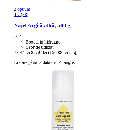
2 opțiuni
4.7 (38)
Najel
Argilă albă, 500 g
-5%
Bogată în hidratare
Ușor de utilizat
78,44 lei
82,59 lei
(156,88 lei / kg)
Livrare până la data de 14. august