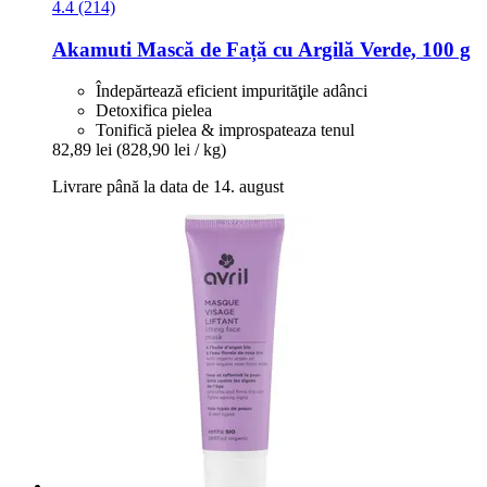
4.4 (214)
Akamuti
Mască de Față cu Argilă Verde, 100 g
Îndepărtează eficient impurităţile adânci
Detoxifica pielea
Tonifică pielea & improspateaza tenul
82,89 lei
(828,90 lei / kg)
Livrare până la data de 14. august