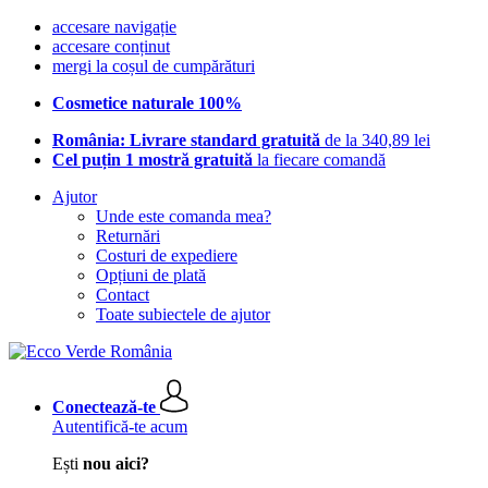
accesare navigație
accesare conținut
mergi la coșul de cumpărături
Cosmetice naturale 100%
România: Livrare standard gratuită
de la 340,89 lei
Cel puțin 1 mostră gratuită
la fiecare comandă
Ajutor
Unde este comanda mea?
Returnări
Costuri de expediere
Opțiuni de plată
Contact
Toate subiectele de ajutor
Conectează-te
Autentifică-te acum
Ești
nou aici?