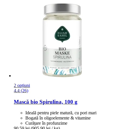
2 opțiuni
4.4 (26)
Mască bio Spirulina, 100 g
Ideală pentru piele matură, cu pori mari
Bogată în oligoelemente & vitamine
Curățare în profunzime
90,59 lei
(905,90 lei / kg)