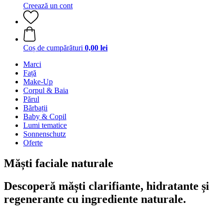
Creează un cont
Coș de cumpărături
0,00 lei
Marci
Față
Make-Up
Corpul & Baia
Părul
Bărbații
Baby & Copil
Lumi tematice
Sonnenschutz
Oferte
Măști faciale naturale
Descoperă măști clarifiante, hidratante și
regenerante cu ingrediente naturale.