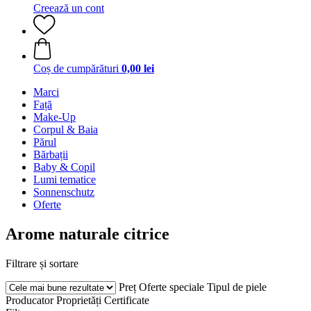
Creează un cont
Coș de cumpărături
0,00 lei
Marci
Față
Make-Up
Corpul & Baia
Părul
Bărbații
Baby & Copil
Lumi tematice
Sonnenschutz
Oferte
Arome naturale citrice
Filtrare și sortare
Preț
Oferte speciale
Tipul de piele
Producator
Proprietăți
Certificate