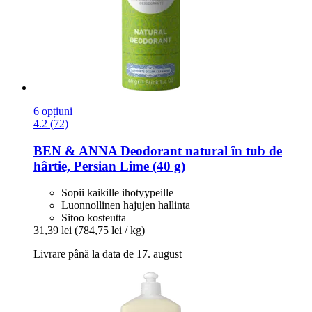
6 opțiuni
4.2 (72)
BEN & ANNA
Deodorant natural în tub de
hârtie, Persian Lime (40 g)
Sopii kaikille ihotyypeille
Luonnollinen hajujen hallinta
Sitoo kosteutta
31,39 lei
(784,75 lei / kg)
Livrare până la data de 17. august