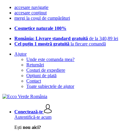
accesare navigație
accesare conținut
mergi la coșul de cumpărături
Cosmetice naturale 100%
România: Livrare standard gratuită
de la 340,89 lei
Cel puțin 1 mostră gratuită
la fiecare comandă
Ajutor
Unde este comanda mea?
Returnări
Costuri de expediere
Opțiuni de plată
Contact
Toate subiectele de ajutor
Conectează-te
Autentifică-te acum
Ești
nou aici?