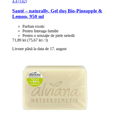
4.4 (142)
Santé – naturally.
Gel duș Bio-​Pineapple &
Lemon, 950 ml
Parfum exotic
Pentru întreaga familie
Pentru o senzaţie de piele netedă
71,89 lei
(75,67 lei / l)
Livrare până la data de 17. august