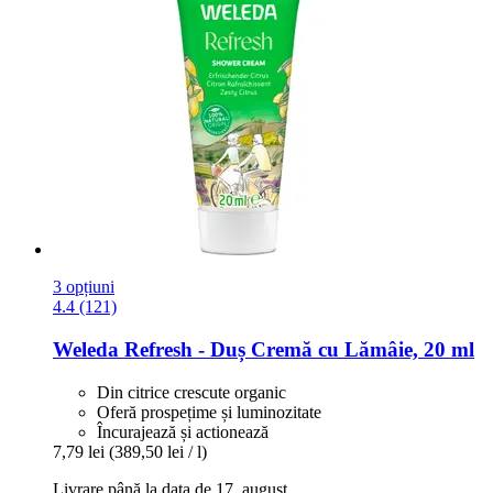
3 opțiuni
4.4 (121)
Weleda
Refresh -​ Duș Cremă cu Lămâie, 20 ml
Din citrice crescute organic
Oferă prospețime și luminozitate
Încurajează și actionează
7,79 lei
(389,50 lei / l)
Livrare până la data de 17. august