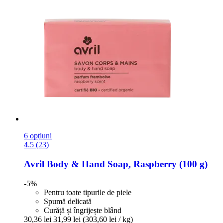
6 opțiuni
4.5 (23)
Avril
Body & Hand Soap, Raspberry (100 g)
-5%
Pentru toate tipurile de piele
Spumă delicată
Curăță și îngrijește blând
30,36 lei
31,99 lei
(303,60 lei / kg)