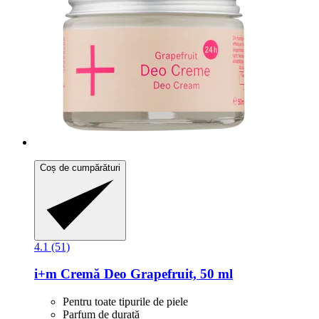
Coș de cumpărături
4.1 (51)
i+m
Cremă Deo Grapefruit, 50 ml
Pentru toate tipurile de piele
Parfum de durată