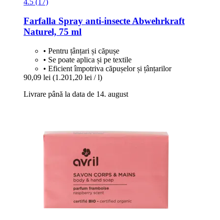
4.5 (17)
Farfalla
Spray anti-​insecte Abwehrkraft
Naturel, 75 ml
• Pentru țânțari și căpușe
• Se poate aplica și pe textile
• Eficient împotriva căpușelor și țânțarilor
90,09 lei
(1.201,20 lei / l)
Livrare până la data de 14. august