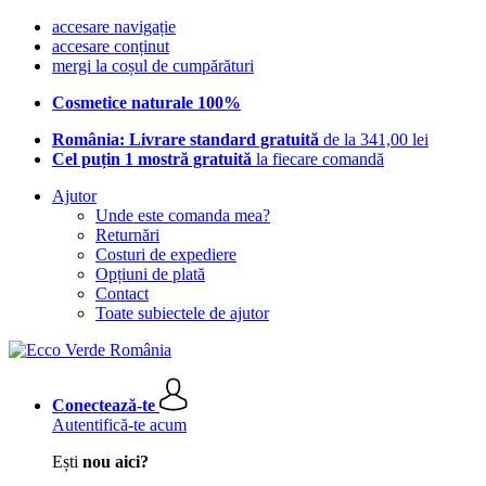
accesare navigație
accesare conținut
mergi la coșul de cumpărături
Cosmetice naturale 100%
România: Livrare standard gratuită
de la 341,00 lei
Cel puțin 1 mostră gratuită
la fiecare comandă
Ajutor
Unde este comanda mea?
Returnări
Costuri de expediere
Opțiuni de plată
Contact
Toate subiectele de ajutor
Conectează-te
Autentifică-te acum
Ești
nou aici?