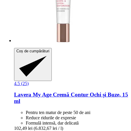
Coș de cumpărături
4.5 (25)
Lavera
My Age Cremă Contur Ochi și Buze, 15
ml
Pentru ten matur de peste 50 de ani
Reduce ridurile de expresie
Formulă intensă, dar delicată
102,49 lei
(6.832,67 lei / l)