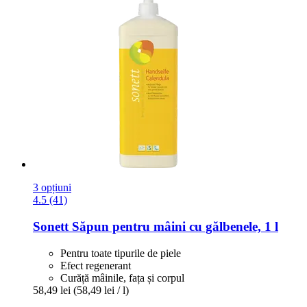
3 opțiuni
4.5 (41)
Sonett
Săpun pentru mâini cu gălbenele, 1 l
Pentru toate tipurile de piele
Efect regenerant
Curăță mâinile, fața și corpul
58,49 lei
(58,49 lei / l)