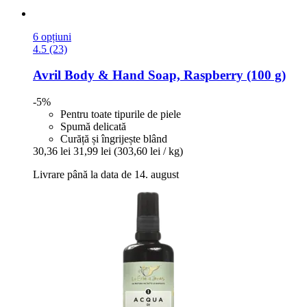
6 opțiuni
4.5 (23)
Avril
Body & Hand Soap, Raspberry (100 g)
-5%
Pentru toate tipurile de piele
Spumă delicată
Curăță și îngrijește blând
30,36 lei
31,99 lei
(303,60 lei / kg)
Livrare până la data de 14. august