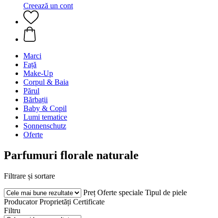
Creează un cont
Marci
Față
Make-Up
Corpul & Baia
Părul
Bărbații
Baby & Copil
Lumi tematice
Sonnenschutz
Oferte
Parfumuri florale naturale
Filtrare și sortare
Preț
Oferte speciale
Tipul de piele
Producator
Proprietăți
Certificate
Filtru