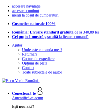
accesare navigație
accesare conținut
mergi la coșul de cumpărături
Cosmetice naturale 100%
România: Livrare standard gratuită
de la 340,89 lei
Cel puțin 1 mostră gratuită
la fiecare comandă
Ajutor
Unde este comanda mea?
Returnări
Costuri de expediere
Opțiuni de plată
Contact
Toate subiectele de ajutor
Conectează-te
Autentifică-te acum
Ești
nou aici?