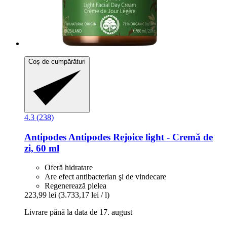
Coș de cumpărături
4.3 (238)
Antipodes
Antipodes Rejoice light -​ Cremă de
zi, 60 ml
Oferă hidratare
Are efect antibacterian şi de vindecare
Regenerează pielea
223,99 lei
(3.733,17 lei / l)
Livrare până la data de 17. august