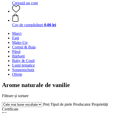
Creează un cont
Coș de cumpărături
0,00 lei
Marci
Față
Make-Up
Corpul & Baia
Părul
Bărbații
Baby & Copil
Lumi tematice
Sonnenschutz
Oferte
Arome naturale de vanilie
Filtrare și sortare
Preț
Tipul de piele
Producator
Proprietăți
Certificate