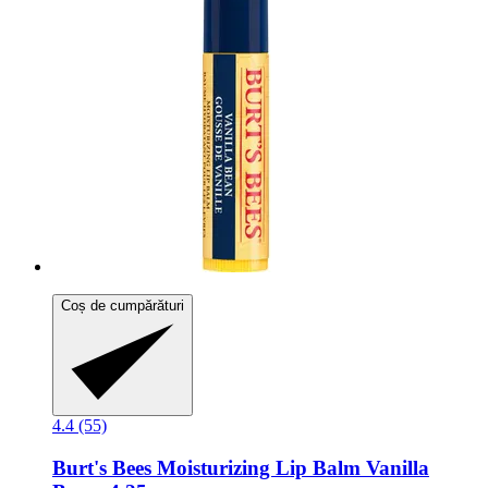
Coș de cumpărături
4.4 (55)
Burt's Bees
Moisturizing Lip Balm Vanilla