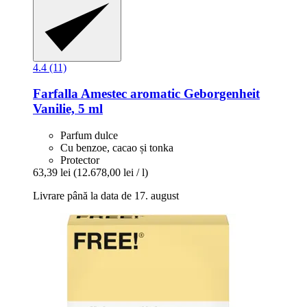
4.4 (11)
Farfalla
Amestec aromatic Geborgenheit
Vanilie, 5 ml
Parfum dulce
Cu benzoe, cacao și tonka
Protector
63,39 lei
(12.678,00 lei / l)
Livrare până la data de 17. august