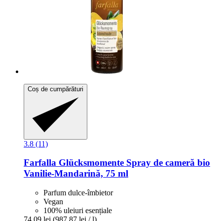
Coș de cumpărături
3.8 (11)
Farfalla
Glücksmomente Spray de cameră bio
Vanilie-​Mandarină, 75 ml
Parfum dulce-îmbietor
Vegan
100% uleiuri esențiale
74,09 lei
(987,87 lei / l)