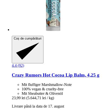
Coș de cumpărături
4.4 (92)
Crazy Rumors
Hot Cocoa Lip Balm, 4,25 g
Mit fluffiger Marshmallow-Note
100% vegan & cruelty-free
Mit Sheabutter & Olivenöl
23,99 lei
(5.644,71 lei / kg)
Livrare până la data de 17. august