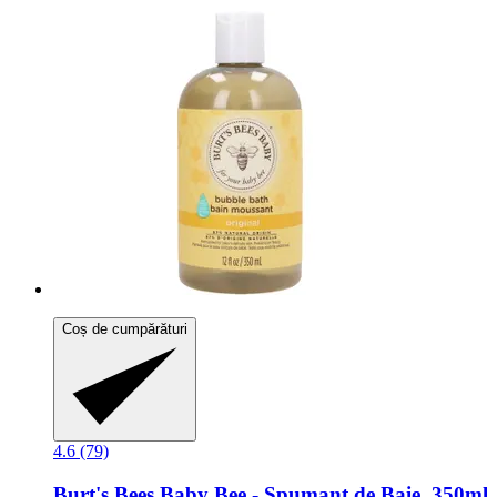
Coș de cumpărături
4.6 (79)
Burt's Bees
Baby Bee -​ Spumant de Baie, 350ml