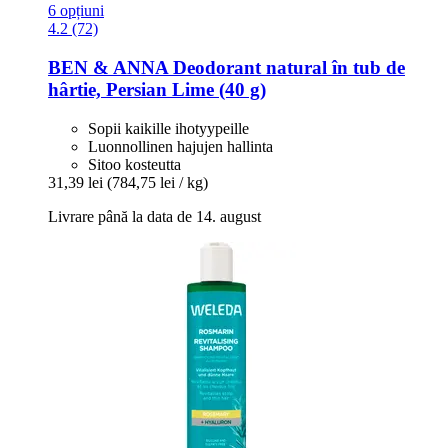
6 opțiuni
4.2 (72)
BEN & ANNA
Deodorant natural în tub de
hârtie, Persian Lime (40 g)
Sopii kaikille ihotyypeille
Luonnollinen hajujen hallinta
Sitoo kosteutta
31,39 lei
(784,75 lei / kg)
Livrare până la data de 14. august