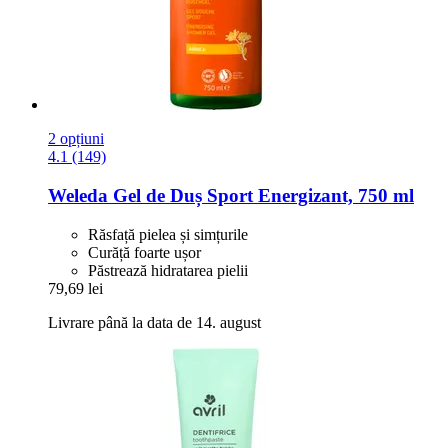
2 opțiuni
4.1 (149)
Weleda
Gel de Duș Sport Energizant, 750 ml
Răsfață pielea și simțurile
Curăță foarte ușor
Păstrează hidratarea pielii
79,69 lei
Livrare până la data de 14. august