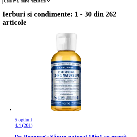
Ierburi si condimente: 1 - 30 din 262
articole
5 opțiuni
4.4 (201)
Dr. Bronner's
Săpun natural 18in1 cu mentă,