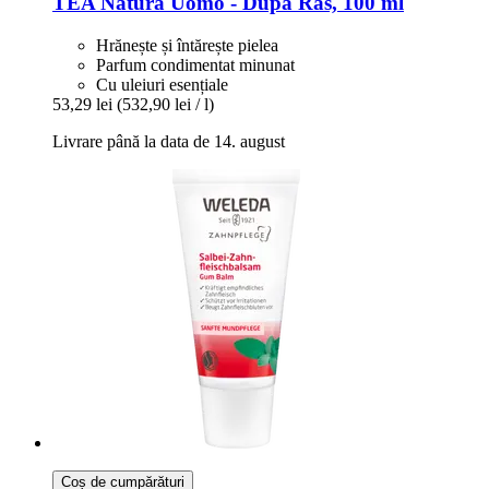
TEA Natura
Uomo -​ După Ras, 100 ml
Hrănește și întărește pielea
Parfum condimentat minunat
Cu uleiuri esențiale
53,29 lei
(532,90 lei / l)
Livrare până la data de 14. august
Coș de cumpărături