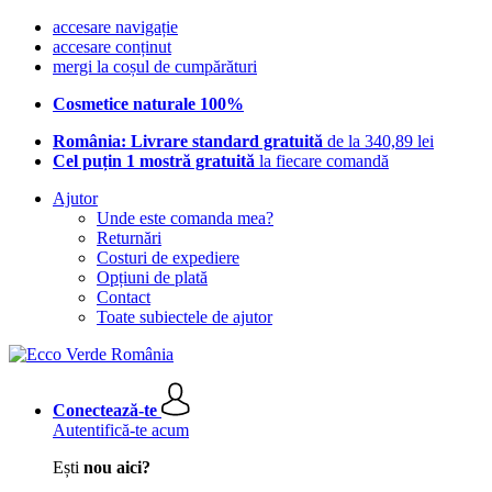
accesare navigație
accesare conținut
mergi la coșul de cumpărături
Cosmetice naturale 100%
România: Livrare standard gratuită
de la 340,89 lei
Cel puțin 1 mostră gratuită
la fiecare comandă
Ajutor
Unde este comanda mea?
Returnări
Costuri de expediere
Opțiuni de plată
Contact
Toate subiectele de ajutor
Conectează-te
Autentifică-te acum
Ești
nou aici?