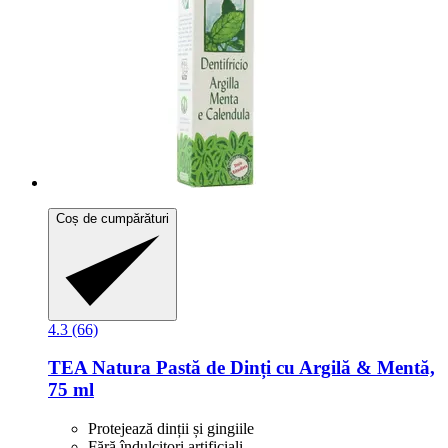
Coș de cumpărături
4.3 (66)
TEA Natura
Pastă de Dinți cu Argilă & Mentă,
75 ml
Protejează dinții și gingiile
Fără îndulcitori artificiali