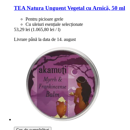
TEA Natura
Unguent Vegetal cu Arnică, 50 ml
Pentru picioare grele
Cu uleiuri esențiale selecționate
53,29 lei
(1.065,80 lei / l)
Livrare până la data de 14. august
Coș de cumpărături