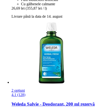
Cu gălbenele calmante
26,69 lei
(355,87 lei / l)
Livrare până la data de 14. august
2 opțiuni
4.1 (128)
Weleda
Salvie -​ Deodorant, 200 ml rezervă