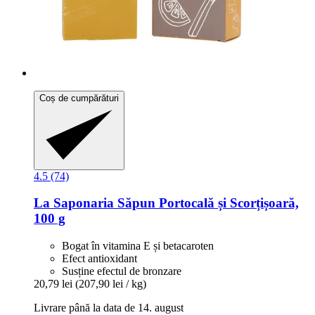
Coș de cumpărături
4.5 (74)
La Saponaria
Săpun Portocală și Scorțișoară,
100 g
Bogat în vitamina E și betacaroten
Efect antioxidant
Susține efectul de bronzare
20,79 lei
(207,90 lei / kg)
Livrare până la data de 14. august