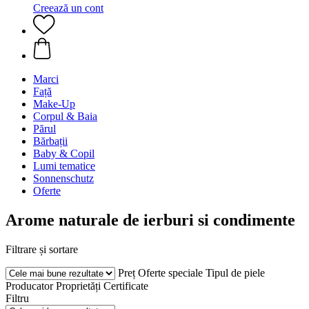
Creează un cont
Marci
Față
Make-Up
Corpul & Baia
Părul
Bărbații
Baby & Copil
Lumi tematice
Sonnenschutz
Oferte
Arome naturale de ierburi si condimente
Filtrare și sortare
Preț
Oferte speciale
Tipul de piele
Producator
Proprietăți
Certificate
Filtru