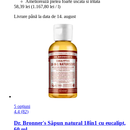
Ameliorează pielea foarte uscata si iritata
58,39 lei
(1.167,80 lei / l)
Livrare până la data de 14. august
5 opțiuni
4.4 (82)
Dr. Bronner's
Săpun natural 18în1 cu eucalipt,
60 ml