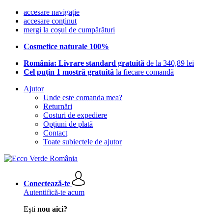
accesare navigație
accesare conținut
mergi la coșul de cumpărături
Cosmetice naturale 100%
România: Livrare standard gratuită
de la 340,89 lei
Cel puțin 1 mostră gratuită
la fiecare comandă
Ajutor
Unde este comanda mea?
Returnări
Costuri de expediere
Opțiuni de plată
Contact
Toate subiectele de ajutor
Conectează-te
Autentifică-te acum
Ești
nou aici?