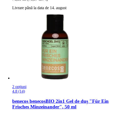
Livrare până la data de 14. august
2 opțiuni
4.8 (14)
benecos
benecosBIO 2in1 Gel de duș "Für Ein
Frisches Minzeinander", 50 ml