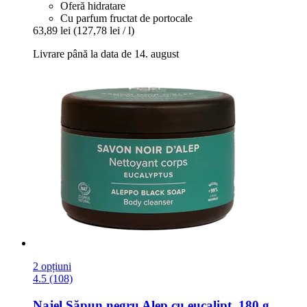
Oferă hidratare
Cu parfum fructat de portocale
63,89 lei
(127,78 lei / l)
Livrare până la data de 14. august
2 opțiuni
4.5 (108)
Najel
Săpun negru Alep cu eucalipt, 180 g