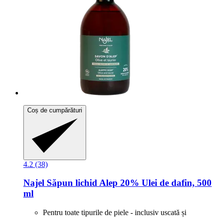
Coș de cumpărături
4.2 (38)
Najel
Săpun lichid Alep 20% Ulei de dafin, 500
ml
Pentru toate tipurile de piele - inclusiv uscată și