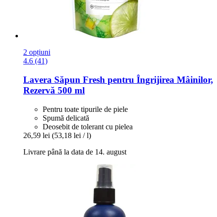
2 opțiuni
4.6 (41)
Lavera
Săpun Fresh pentru Îngrijirea Mâinilor,
Rezervă 500 ml
Pentru toate tipurile de piele
Spumă delicată
Deosebit de tolerant cu pielea
26,59 lei
(53,18 lei / l)
Livrare până la data de 14. august