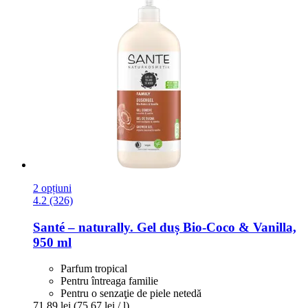
2 opțiuni
4.2 (326)
Santé – naturally.
Gel duș Bio-​Coco & Vanilla,
950 ml
Parfum tropical
Pentru întreaga familie
Pentru o senzaţie de piele netedă
71,89 lei
(75,67 lei / l)