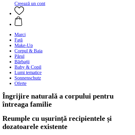
Creează un cont
Marci
Față
Make-Up
Corpul & Baia
Părul
Bărbații
Baby & Copil
Lumi tematice
Sonnenschutz
Oferte
Îngrijire naturală a corpului pentru
întreaga familie
Reumple cu ușurință recipientele și
dozatoarele existente