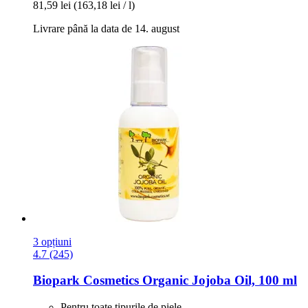
81,59 lei
(163,18 lei / l)
Livrare până la data de 14. august
3 opțiuni
4.7 (245)
Biopark Cosmetics
Organic Jojoba Oil, 100 ml
Pentru toate tipurile de piele