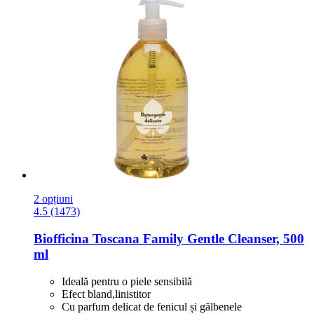
2 opțiuni
4.5 (1473)
Biofficina Toscana
Family Gentle Cleanser, 500
ml
Ideală pentru o piele sensibilă
Efect bland,linistitor
Cu parfum delicat de fenicul și gălbenele