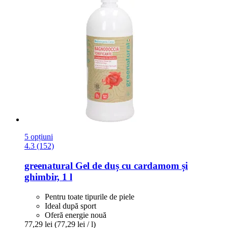
5 opțiuni
4.3 (152)
greenatural
Gel de duș cu cardamom și
ghimbir, 1 l
Pentru toate tipurile de piele
Ideal după sport
Oferă energie nouă
77,29 lei
(77,29 lei / l)