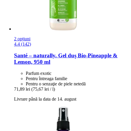
2 opțiuni
4.4 (142)
Santé – naturally.
Gel duș Bio-​Pineapple &
Lemon, 950 ml
Parfum exotic
Pentru întreaga familie
Pentru o senzaţie de piele netedă
71,89 lei
(75,67 lei / l)
Livrare până la data de 14. august