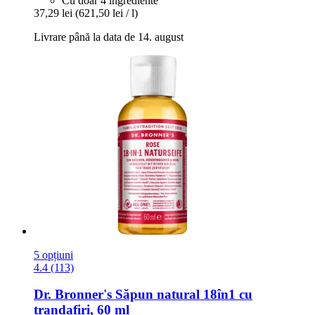
Cu doar 4 ingrediente
37,29 lei
(621,50 lei / l)
Livrare până la data de 14. august
5 opțiuni
4.4 (113)
Dr. Bronner's
Săpun natural 18în1 cu
trandafiri, 60 ml