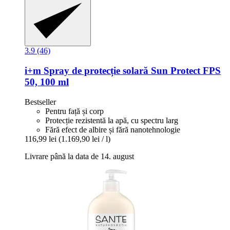
3.9 (46)
i+m
Spray de protecție solară Sun Protect FPS
50, 100 ml
Bestseller
Pentru față și corp
Protecție rezistentă la apă, cu spectru larg
Fără efect de albire și fără nanotehnologie
116,99 lei
(1.169,90 lei / l)
Livrare până la data de 14. august