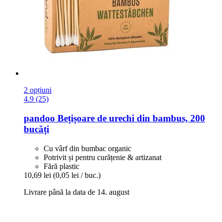
2 opțiuni
4.9 (25)
pandoo
Bețișoare de urechi din bambus, 200
bucăți
Cu vârf din bumbac organic
Potrivit și pentru curățenie & artizanat
Fără plastic
10,69 lei
(0,05 lei / buc.)
Livrare până la data de 14. august