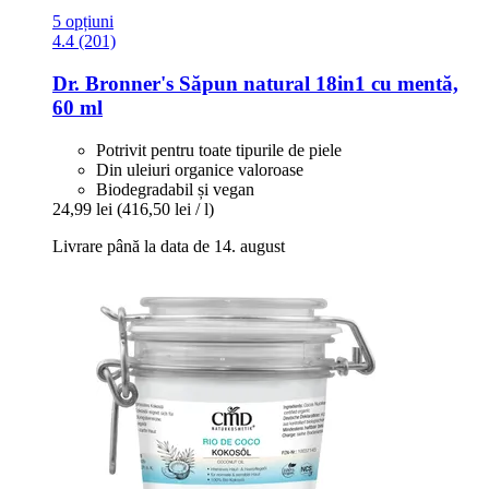
5 opțiuni
4.4 (201)
Dr. Bronner's
Săpun natural 18in1 cu mentă,
60 ml
Potrivit pentru toate tipurile de piele
Din uleiuri organice valoroase
Biodegradabil și vegan
24,99 lei
(416,50 lei / l)
Livrare până la data de 14. august