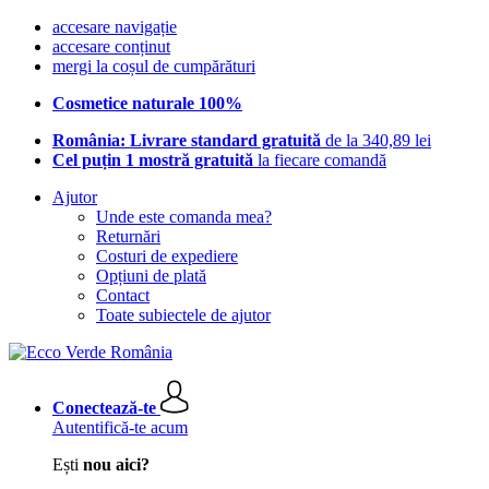
accesare navigație
accesare conținut
mergi la coșul de cumpărături
Cosmetice naturale 100%
România: Livrare standard gratuită
de la 340,89 lei
Cel puțin 1 mostră gratuită
la fiecare comandă
Ajutor
Unde este comanda mea?
Returnări
Costuri de expediere
Opțiuni de plată
Contact
Toate subiectele de ajutor
Conectează-te
Autentifică-te acum
Ești
nou aici?