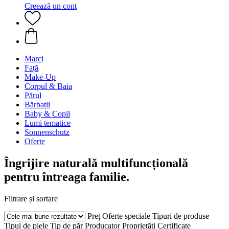
Creează un cont
Marci
Față
Make-Up
Corpul & Baia
Părul
Bărbații
Baby & Copil
Lumi tematice
Sonnenschutz
Oferte
Îngrijire naturală multifuncțională
pentru întreaga familie.
Filtrare și sortare
Preț
Oferte speciale
Tipuri de produse
Tipul de piele
Tip de păr
Producator
Proprietăți
Certificate