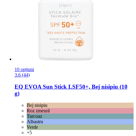
10 opțiuni
3.6 (44)
EQ EVOA
Sun Stick LSF50+, Bej nisipiu (10
g)
Bej nisipiu
Roz zmeură
Turcoaz
Albastru
Verde
+5