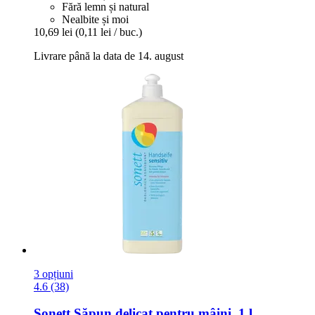
Fără lemn și natural
Nealbite și moi
10,69 lei
(0,11 lei / buc.)
Livrare până la data de 14. august
3 opțiuni
4.6 (38)
Sonett
Săpun delicat pentru mâini, 1 l