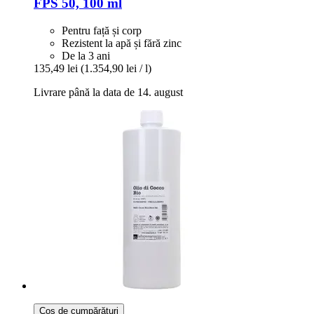
FPS 50, 100 ml
Pentru față și corp
Rezistent la apă și fără zinc
De la 3 ani
135,49 lei
(1.354,90 lei / l)
Livrare până la data de 14. august
Coș de cumpărături