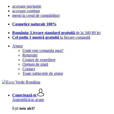
accesare navigație
accesare conținut
mergi la coșul de cumpărături
Cosmetice naturale 100%
România: Livrare standard gratuită
de la 340,89 lei
Cel puțin 1 mostră gratuită
la fiecare comandă
Ajutor
Unde este comanda mea?
Returnări
Costuri de expediere
Opțiuni de plată
Contact
Toate subiectele de ajutor
Conectează-te
Autentifică-te acum
Ești
nou aici?