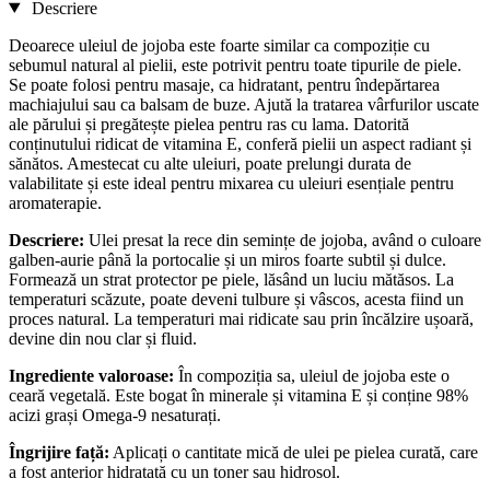
Descriere
Deoarece uleiul de jojoba este foarte similar ca compoziție cu
sebumul natural al pielii, este potrivit pentru toate tipurile de piele.
Se poate folosi pentru masaje, ca hidratant, pentru îndepărtarea
machiajului sau ca balsam de buze. Ajută la tratarea vârfurilor uscate
ale părului și pregătește pielea pentru ras cu lama. Datorită
conținutului ridicat de vitamina E, conferă pielii un aspect radiant și
sănătos. Amestecat cu alte uleiuri, poate prelungi durata de
valabilitate și este ideal pentru mixarea cu uleiuri esențiale pentru
aromaterapie.
Descriere:
Ulei presat la rece din semințe de jojoba, având o culoare
galben-aurie până la portocalie și un miros foarte subtil și dulce.
Formează un strat protector pe piele, lăsând un luciu mătăsos. La
temperaturi scăzute, poate deveni tulbure și vâscos, acesta fiind un
proces natural. La temperaturi mai ridicate sau prin încălzire ușoară,
devine din nou clar și fluid.
Ingrediente valoroase:
În compoziția sa, uleiul de jojoba este o
ceară vegetală. Este bogat în minerale și vitamina E și conține 98%
acizi grași Omega-9 nesaturați.
Îngrijire față:
Aplicați o cantitate mică de ulei pe pielea curată, care
a fost anterior hidratată cu un toner sau hidrosol.