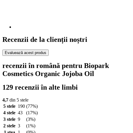
Recenzii de la clienții noștri
Evaluează acest produs
recenzii în română pentru Biopark
Cosmetics Organic Jojoba Oil
129 recenzii în alte limbi
4,7
din 5 stele
5 stele
190
(77%)
4 stele
43
(17%)
3 stele
9
(3%)
2 stele
3
(1%)
1 stea
1
(0%)