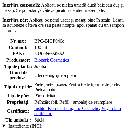
Îngrijire corporală:
Aplicați pe pielea umedă după baie sau duș și
masați. Se pot adăuga câteva picături de uleiuri esențiale.
Îngrijire păr:
Aplicați pe părul uscat și masați bine în scalp. Lăsați
să acționeze câteva ore sau peste noapte, apoi spălați cu un șampon
natural.
Nr. art.:
BPC-BIOP046e
Conținut:
100 ml
EAN:
3830066650652
Producator:
Biopark Cosmetics
Tip de plantă:
Jojoba
Tipuri de
Ulei de ingrijire a pielii
produse:
Piele pretențioasa, Pentru toate tipurile de piele,
Tipul de piele:
Pielea matura
Tip de păr:
Păr solicitat
Proprietăți:
Reîncărcabil, Refill - ambalaj de reumplere
Institut Kon-Cert Organic Cosmetic
,
Vegan fără
Certificate:
certificare
Tip ambalaj:
Sticlă
Ingrediente (INCI)