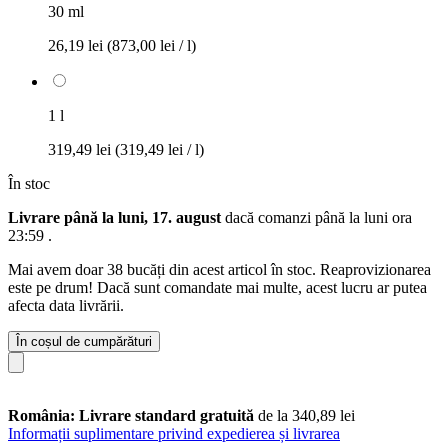
30 ml
26,19 lei
(873,00 lei / l)
1 l
319,49 lei
(319,49 lei / l)
În stoc
Livrare până la luni, 17. august
dacă comanzi până la
luni ora
23:59
.
Mai avem doar 38 bucăți din acest articol în stoc. Reaprovizionarea
este pe drum! Dacă sunt comandate mai multe, acest lucru ar putea
afecta data livrării.
În coșul de cumpărături
România: Livrare standard gratuită
de la 340,89 lei
Informații suplimentare privind expedierea și livrarea