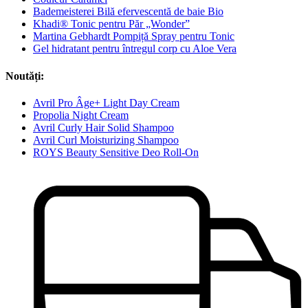
Bademeisterei Bilă efervescentă de baie Bio
Khadi® Tonic pentru Păr „Wonder”
Martina Gebhardt Pompiță Spray pentru Tonic
Gel hidratant pentru întregul corp cu Aloe Vera
Noutăți:
Avril Pro Âge+ Light Day Cream
Propolia Night Cream
Avril Curly Hair Solid Shampoo
Avril Curl Moisturizing Shampoo
ROYS Beauty Sensitive Deo Roll-On