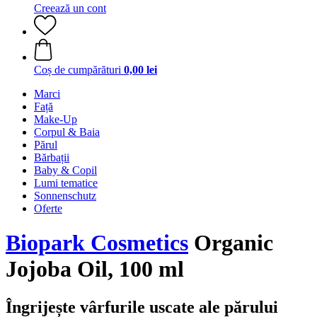
Creează un cont
Coș de cumpărături
0,00 lei
Marci
Față
Make-Up
Corpul & Baia
Părul
Bărbații
Baby & Copil
Lumi tematice
Sonnenschutz
Oferte
Biopark Cosmetics
Organic
Jojoba Oil, 100 ml
Îngrijește vârfurile uscate ale părului