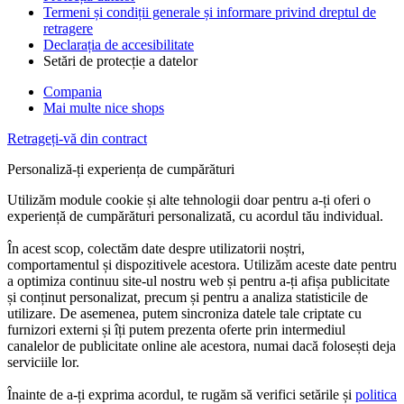
Termeni și condiții generale și informare privind dreptul de
retragere
Declarația de accesibilitate
Setări de protecție a datelor
Compania
Mai multe nice shops
Retrageți-vă din contract
Personaliză-ți experiența de cumpărături
Utilizăm module cookie și alte tehnologii doar pentru a-ți oferi o
experiență de cumpărături personalizată, cu acordul tău individual.
În acest scop, colectăm date despre utilizatorii noștri,
comportamentul și dispozitivele acestora. Utilizăm aceste date pentru
a optimiza continuu site-ul nostru web și pentru a-ți afișa publicitate
și conținut personalizat, precum și pentru a analiza statisticile de
utilizare. De asemenea, putem sincroniza datele tale criptate cu
furnizori externi și îți putem prezenta oferte prin intermediul
canalelor de publicitate online ale acestora, numai dacă folosești deja
serviciile lor.
Înainte de a-ți exprima acordul, te rugăm să verifici setările și
politica