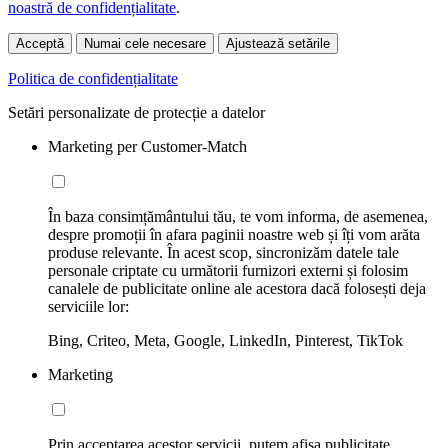
noastră de confidențialitate
.
Acceptă
Numai cele necesare
Ajustează setările
Politica de confidențialitate
Setări personalizate de protecție a datelor
Marketing per Customer-Match
În baza consimțământului tău, te vom informa, de asemenea,
despre promoții în afara paginii noastre web și îți vom arăta
produse relevante. În acest scop, sincronizăm datele tale
personale criptate cu următorii furnizori externi și folosim
canalele de publicitate online ale acestora dacă folosești deja
serviciile lor:
Bing, Criteo, Meta, Google, LinkedIn, Pinterest, TikTok
Marketing
Prin acceptarea acestor servicii, putem afișa publicitate