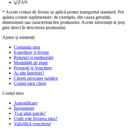
* Aceste costuri de livrare se aplică pentru transportul standard. Pot
apărea costuri suplimentare, de exemplu, din cauza greutății,
dimensiunii sau caracteristicilor produselor. Aceste informații le poți
găsi direct în descrierea produsului.
Ajutor și asistență
Comanda mea
Expediere și livrare
Retururi și rambursări
Modalități de plată
Promoții și Vouchere
Ai alte întrebări?
Clienți persoane juridice
Contul meu client
Contul meu
Autentificare
Înregistrare
Ți-ai uitat parola?
Unde este livrarea mea?
Valorifică voucherul