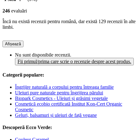
246
evaluări
Încă nu există recenzii pentru română, dar există 129 recenzii în alte
limbi.
Afișează
Nu sunt disponibile recenzii.
Fii primul/prima care scrie o recenzie despre acest produs.
Categorii populare:
Îngrijire naturală a corpului pentru întreaga familie
Uleiuri pure naturale pentru îngrijirea părului
Biopark Cosmetics - Uleiuri și grăsimi vegetale
Cosmetică ecobio certificată Institut Kon-Cert Organic
Cosmetic
Geluri, balsamuri și uleiuri de față vegane
Descoperă Ecco Verde:
Couleur Caramel