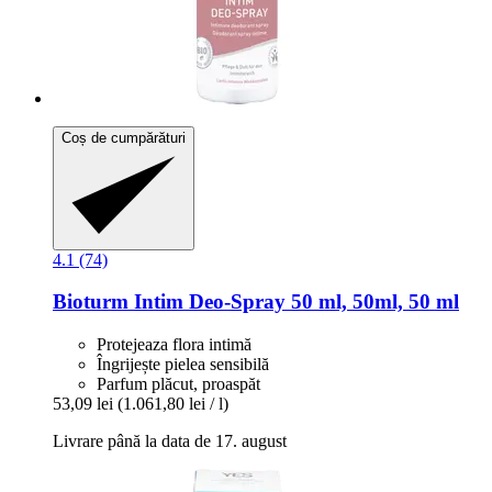
Coș de cumpărături
4.1 (74)
Bioturm
Intim Deo-​Spray 50 ml, 50ml, 50 ml
Protejeaza flora intimă
Îngrijește pielea sensibilă
Parfum plăcut, proaspăt
53,09 lei
(1.061,80 lei / l)
Livrare până la data de 17. august