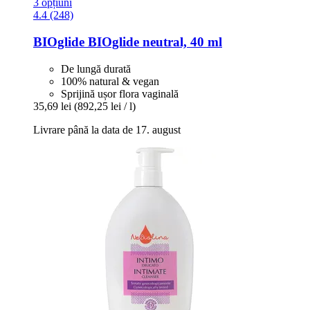
3 opțiuni
4.4 (248)
BIOglide
BIOglide neutral, 40 ml
De lungă durată
100% natural & vegan
Sprijină ușor flora vaginală
35,69 lei
(892,25 lei / l)
Livrare până la data de 17. august