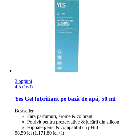
2 opțiuni
4.5 (163)
Yes
Gel lubrifiant pe bază de apă, 50 ml
Bestseller
Fără parfumuri, arome & coloranți
Potrivit pentru prezervative & jucării din silicon
Hipoalergenic & compatibil cu pHul
58,59 lei
(1.171,80 lei / l)