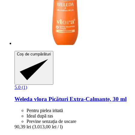
Coș de cumpărături
5.0 (1)
Weleda
vlora Picături Extra-​Calmante, 30 ml
Pentru pielea iritată
Ideal după ras
Previne senzația de uscare
90,39 lei
(3.013,00 lei / l)