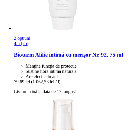
2 opțiuni
4.5 (25)
Bioturm
Alifie intimă cu merişor Nr. 92, 75 ml
Menține funcția de protecție
Susține flora intimă naturală
Are efect calmant
79,69 lei
(1.062,53 lei / l)
Livrare până la data de 17. august