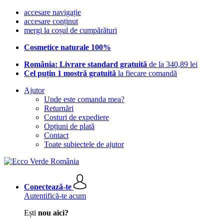
accesare navigație
accesare conținut
mergi la coșul de cumpărături
Cosmetice naturale 100%
România: Livrare standard gratuită
de la 340,89 lei
Cel puțin 1 mostră gratuită
la fiecare comandă
Ajutor
Unde este comanda mea?
Returnări
Costuri de expediere
Opțiuni de plată
Contact
Toate subiectele de ajutor
Conectează-te
Autentifică-te acum
Ești
nou aici?