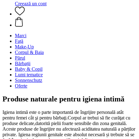
Creează un cont
Marci
Față
Make-Up
Corpul & Baia
Părul
Bărbații
Baby & Copil
Lumi tematice
Sonnenschutz
Oferte
Produse naturale pentru igiena intimă
Igiena intimă este o parte importantă de îngrijire personală atât
pentru femei cât şi pentru bărbaţi.Corpul ar trebui să fie curăţat cu
produse delicate,datorită pielii foarte sensibile din zona genitală.
Aceste produse de îngrijire nu afectează aciditatea naturală a părților
private. Igiena regiunii genitale este absolut necesară și trebuie să se