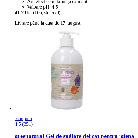
Are efect echilibrant și calmant
Valoare pH: 4,5
41,59 lei
(166,36 lei / l)
Livrare până la data de 17. august
5 opțiuni
4.5 (351)
greenatural
Gel de spălare delicat pentru igiena