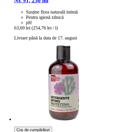
Nr. 91, 250 ml
Susține flora naturală intimă
Pentru igienă zilnică
pH
63,69 lei
(254,76 lei / l)
Livrare până la data de 17. august
Coș de cumpărături