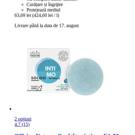
Curățare și îngrijire
Protejează mediul
63,69 lei
(424,60 lei / l)
Livrare până la data de 17. august
2 opțiuni
4.7 (15)