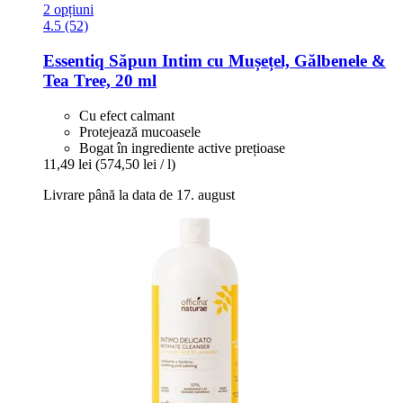
2 opțiuni
4.5 (52)
Essentiq
Săpun Intim cu Mușețel, Gălbenele &
Tea Tree, 20 ml
Cu efect calmant
Protejează mucoasele
Bogat în ingrediente active prețioase
11,49 lei
(574,50 lei / l)
Livrare până la data de 17. august