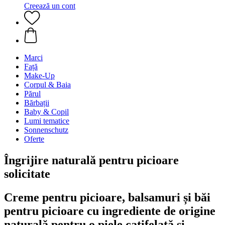
Creează un cont
Marci
Față
Make-Up
Corpul & Baia
Părul
Bărbații
Baby & Copil
Lumi tematice
Sonnenschutz
Oferte
Îngrijire naturală pentru picioare
solicitate
Creme pentru picioare, balsamuri și băi
pentru picioare cu ingrediente de origine
naturală pentru o piele catifelată și