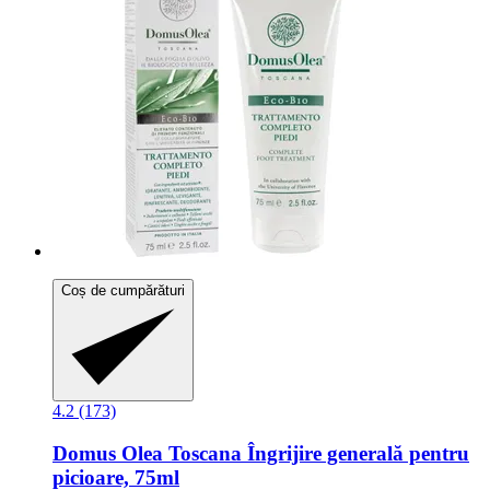
Coș de cumpărături
4.2 (173)
Domus Olea Toscana
Îngrijire generală pentru
picioare, 75ml