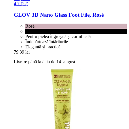
4.7 (22)
GLOV
3D Nano Glass Foot File, Rosé
Rosé
Black
Pentru pielea îngroșată și cornificată
Îndepărtează întăriturile
Elegantă și practică
79,39 lei
Livrare până la data de 14. august