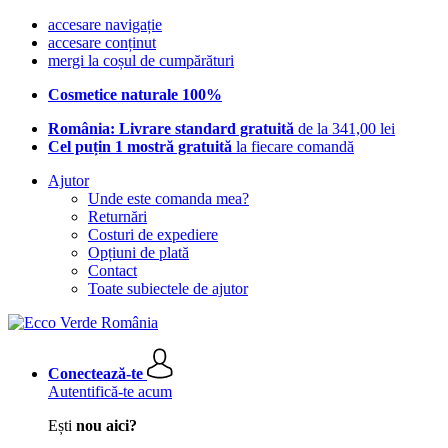
accesare navigație
accesare conținut
mergi la coșul de cumpărături
Cosmetice naturale 100%
România: Livrare standard gratuită
de la 341,00 lei
Cel puțin 1 mostră gratuită
la fiecare comandă
Ajutor
Unde este comanda mea?
Returnări
Costuri de expediere
Opțiuni de plată
Contact
Toate subiectele de ajutor
Conectează-te
Autentifică-te acum
Ești
nou aici?