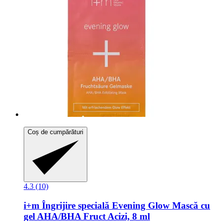
Coș de cumpărături
4.3 (10)
i+m
Îngrijire specială Evening Glow Mască cu
gel AHA/BHA Fruct Acizi, 8 ml