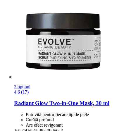
2 opțiuni
4.6 (17)
Radiant Glow Two-​in-​One Mask, 30 ml
Potrivită pentru fiecare tip de piele
Curăță profund
Are efect revigorant
101,49 lei
(3.383,00 lei / l)