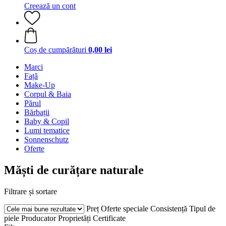
Creează un cont
Coș de cumpărături
0,00 lei
Marci
Față
Make-Up
Corpul & Baia
Părul
Bărbații
Baby & Copil
Lumi tematice
Sonnenschutz
Oferte
Măști de curățare naturale
Filtrare și sortare
Preț
Oferte speciale
Consistență
Tipul de
piele
Producator
Proprietăți
Certificate