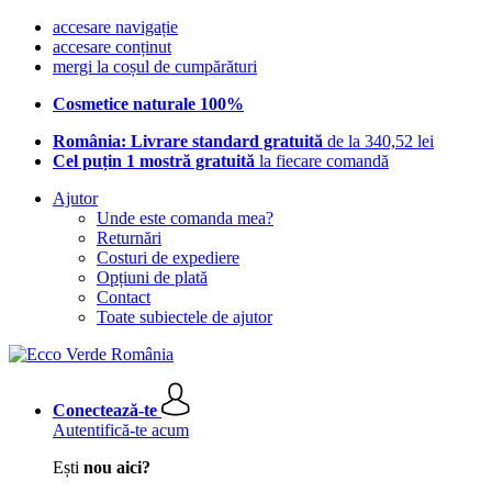
accesare navigație
accesare conținut
mergi la coșul de cumpărături
Cosmetice naturale 100%
România: Livrare standard gratuită
de la 340,52 lei
Cel puțin 1 mostră gratuită
la fiecare comandă
Ajutor
Unde este comanda mea?
Returnări
Costuri de expediere
Opțiuni de plată
Contact
Toate subiectele de ajutor
Conectează-te
Autentifică-te acum
Ești
nou aici?