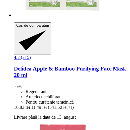
Coș de cumpărături
4.2 (215)
Delidea
Apple & Bamboo Purifying Face Mask,
20 ml
-6%
Regenerant
Are efect echilibrant
Pentru curățenie temeinică
10,83 lei
11,49 lei
(541,50 lei / l)
Livrare până la data de 13. august