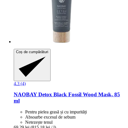
Coș de cumpărături
4.3 (4)
NAOBAY
Detox Black Fossil Wood Mask, 85
ml
Pentru pielea grasă și cu impurități
Absoarbe excesul de sebum
Netezește tenul
69,29 lei
(815,18 lei / l)