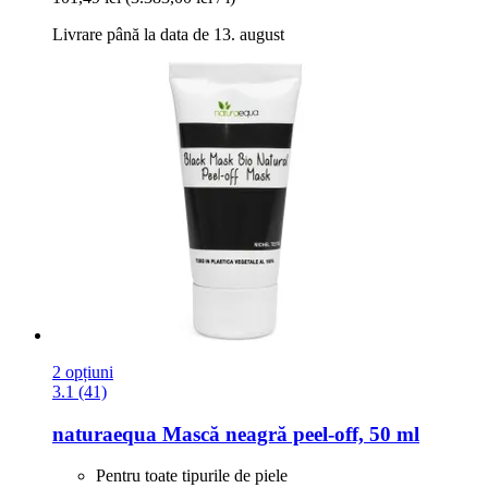
Livrare până la data de 13. august
2 opțiuni
3.1 (41)
naturaequa
Mască neagră peel-​off, 50 ml
Pentru toate tipurile de piele