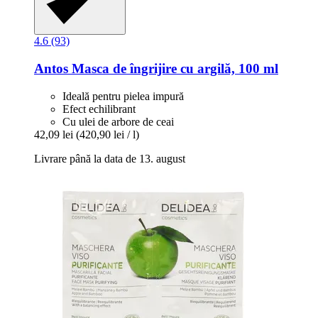
4.6 (93)
Antos
Masca de îngrijire cu argilă, 100 ml
Ideală pentru pielea impură
Efect echilibrant
Cu ulei de arbore de ceai
42,09 lei
(420,90 lei / l)
Livrare până la data de 13. august