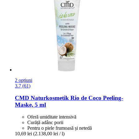
2 opțiuni
3.7 (61)
CMD Naturkosmetik
Rio de Coco Peeling-​
Maske, 5 ml
Oferă umiditate intensivă
Curăță adânc porii
Pentru o piele frumoasă și netedă
10,69 lei
(2.138,00 lei / l)