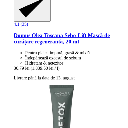
4.1 (35)
Domus Olea Toscana
Sebo-​Lift Mască de
curățare regenerantă, 20 ml
Pentru pielea impură, grasă & mixtă
Îndepărtează excesul de sebum
Hidratant & netezitor
36,79 lei
(1.839,50 lei / l)
Livrare până la data de 13. august