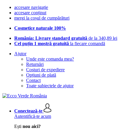
accesare navigație
accesare conținut
mergi la coșul de cumpărături
Cosmetice naturale 100%
România: Livrare standard gratuită
de la 340,89 lei
Cel puțin 1 mostră gratuită
la fiecare comandă
Ajutor
Unde este comanda mea?
Returnări
Costuri de expediere
Opțiuni de plată
Contact
Toate subiectele de ajutor
Conectează-te
Autentifică-te acum
Ești
nou aici?