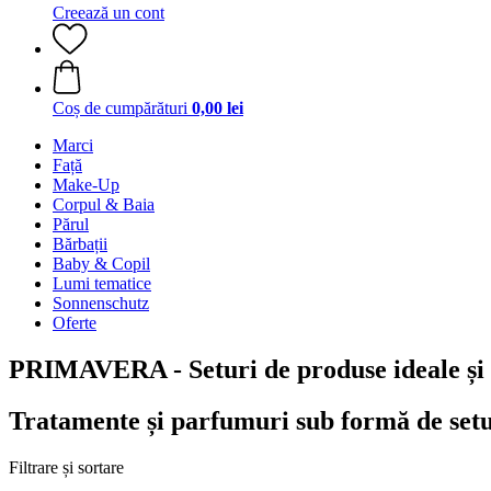
Creează un cont
Coș de cumpărături
0,00 lei
Marci
Față
Make-Up
Corpul & Baia
Părul
Bărbații
Baby & Copil
Lumi tematice
Sonnenschutz
Oferte
PRIMAVERA - Seturi de produse ideale și 
Tratamente și parfumuri sub formă de set
Filtrare și sortare