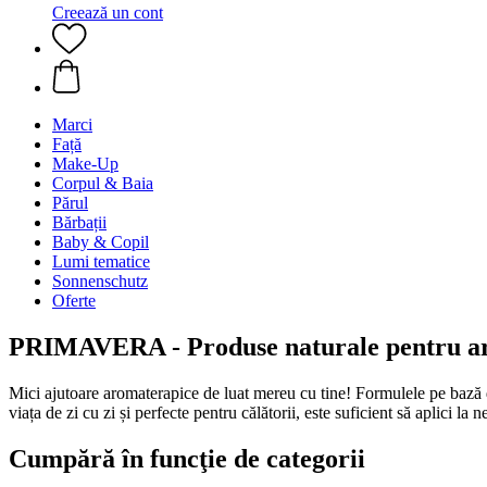
Creează un cont
Marci
Față
Make-Up
Corpul & Baia
Părul
Bărbații
Baby & Copil
Lumi tematice
Sonnenschutz
Oferte
PRIMAVERA - Produse naturale pentru a
Mici ajutoare aromaterapice de luat mereu cu tine! Formulele pe bază de
viața de zi cu zi și perfecte pentru călătorii, este suficient să aplici la
Cumpără în funcţie de categorii