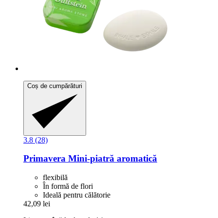
Coș de cumpărături
3.8 (28)
Primavera
Mini-​piatră aromatică
flexibilă
În formă de flori
Ideală pentru călătorie
42,09 lei