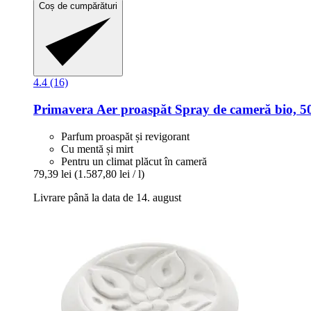
Coș de cumpărături
4.4 (16)
Primavera
Aer proaspăt Spray de cameră bio, 5
Parfum proaspăt și revigorant
Cu mentă și mirt
Pentru un climat plăcut în cameră
79,39 lei
(1.587,80 lei / l)
Livrare până la data de 14. august