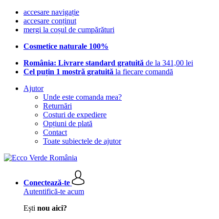
accesare navigație
accesare conținut
mergi la coșul de cumpărături
Cosmetice naturale 100%
România: Livrare standard gratuită
de la 341,00 lei
Cel puțin 1 mostră gratuită
la fiecare comandă
Ajutor
Unde este comanda mea?
Returnări
Costuri de expediere
Opțiuni de plată
Contact
Toate subiectele de ajutor
Conectează-te
Autentifică-te acum
Ești
nou aici?