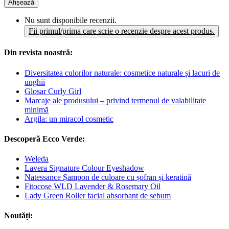
Afișează
Nu sunt disponibile recenzii.
Fii primul/prima care scrie o recenzie despre acest produs.
Din revista noastră:
Diversitatea culorilor naturale: cosmetice naturale și lacuri de
unghii
Glosar Curly Girl
Marcaje ale produsului – privind termenul de valabilitate
minimă
Argila: un miracol cosmetic
Descoperă Ecco Verde:
Weleda
Lavera Signature Colour Eyeshadow
Natessance Șampon de culoare cu șofran și keratină
Fitocose WLD Lavender & Rosemary Oil
Lady Green Roller facial absorbant de sebum
Noutăți: