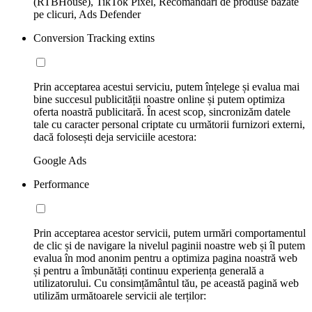
(RTBHouse), TikTok Pixel, Recomandări de produse bazate
pe clicuri, Ads Defender
Conversion Tracking extins
Prin acceptarea acestui serviciu, putem înțelege și evalua mai
bine succesul publicității noastre online și putem optimiza
oferta noastră publicitară. În acest scop, sincronizăm datele
tale cu caracter personal criptate cu următorii furnizori externi,
dacă folosești deja serviciile acestora:
Google Ads
Performance
Prin acceptarea acestor servicii, putem urmări comportamentul
de clic și de navigare la nivelul paginii noastre web și îl putem
evalua în mod anonim pentru a optimiza pagina noastră web
și pentru a îmbunătăți continuu experiența generală a
utilizatorului. Cu consimțământul tău, pe această pagină web
utilizăm următoarele servicii ale terților: