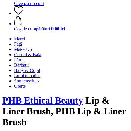
Creează un cont
Coș de cumpărături
0,00 lei
Marci
Față
Make-Up
Corpul & Baia
Părul
Bărbații
Baby & Copil
Lumi tematice
Sonnenschutz
Oferte
PHB Ethical Beauty
Lip &
Liner Brush, PHB Lip & Liner
Brush