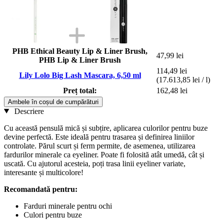
PHB Ethical Beauty Lip & Liner Brush,
47,99 lei
PHB Lip & Liner Brush
114,49 lei
Lily Lolo Big Lash Mascara, 6,50 ml
(17.613,85 lei / l)
Preț total:
162,48 lei
Ambele în coșul de cumpărături
Descriere
Cu această pensulă mică și subțire, aplicarea culorilor pentru buze
devine perfectă. Este ideală pentru trasarea și definirea liniilor
controlate. Părul scurt și ferm permite, de asemenea, utilizarea
fardurilor minerale ca eyeliner. Poate fi folosită atât umedă, cât și
uscată. Cu ajutorul acesteia, poți trasa linii eyeliner variate,
interesante și multicolore!
Recomandată pentru:
Farduri minerale pentru ochi
Culori pentru buze