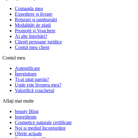
Comanda mea
Expediere și livrare
Retururi și rambursări
Modalități de plată
Promoții și Vouchere
Ai alte întrebări?
Clienți persoane juridice
Contul meu client
Contul meu
Autentificare
Înregistrare
Ți-ai uitat parola?
Unde este livrarea mea?
Valorifică voucherul
Aflați mai multe
beauty Blog
Ingrediente
Cosmetice naturale certificate
Noi si mediul înconjurător
Oferte actuale