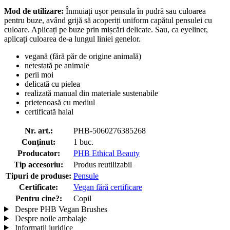
Mod de utilizare:
Înmuiați ușor pensula în pudră sau culoarea
pentru buze, având grijă să acoperiți uniform capătul pensulei cu
culoare. Aplicați pe buze prin mișcări delicate. Sau, ca eyeliner,
aplicați culoarea de-a lungul liniei genelor.
vegană (fără păr de origine animală)
netestată pe animale
perii moi
delicată cu pielea
realizată manual din materiale sustenabile
prietenoasă cu mediul
certificată halal
Nr. art.:
PHB-5060276385268
Conținut:
1 buc.
Producator:
PHB Ethical Beauty
Tip accesoriu:
Produs reutilizabil
Tipuri de produse:
Pensule
Certificate:
Vegan fără certificare
Pentru cine?:
Copil
Despre PHB Vegan Brushes
Despre noile ambalaje
Informații juridice