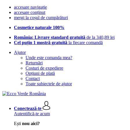
accesare navigație
accesare conținut
mergi la coșul de cumpărături
Cosmetice naturale 100%
România: Livrare standard gratuită
de la 340,89 lei
Cel puțin 1 mostră gratuită
la fiecare comandă
Ajutor
Unde este comanda mea?
Returnări
Costuri de expediere
Opțiuni de plată
Contact
Toate subiectele de ajutor
Conectează-te
Autentifică-te acum
Ești
nou aici?