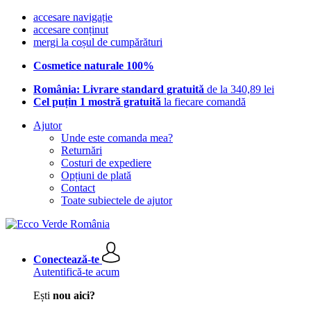
accesare navigație
accesare conținut
mergi la coșul de cumpărături
Cosmetice naturale 100%
România: Livrare standard gratuită
de la 340,89 lei
Cel puțin 1 mostră gratuită
la fiecare comandă
Ajutor
Unde este comanda mea?
Returnări
Costuri de expediere
Opțiuni de plată
Contact
Toate subiectele de ajutor
Conectează-te
Autentifică-te acum
Ești
nou aici?