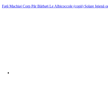
Față
Machiaj
Corp
Păr
Bărbați
Le Albicoccole (copii)
Solare
Igienă o