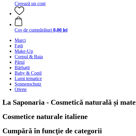
Creează un cont
Coș de cumpărături
0,00 lei
Marci
Față
Make-Up
Corpul & Baia
Părul
Bărbații
Baby & Copil
Lumi tematice
Sonnenschutz
Oferte
La Saponaria - Cosmetică naturală și mate
Cosmetice naturale italiene
Cumpără în funcţie de categorii