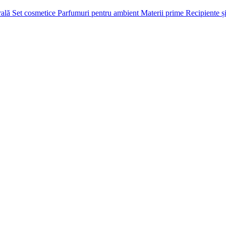
rală
Set cosmetice
Parfumuri pentru ambient
Materii prime
Recipiente și