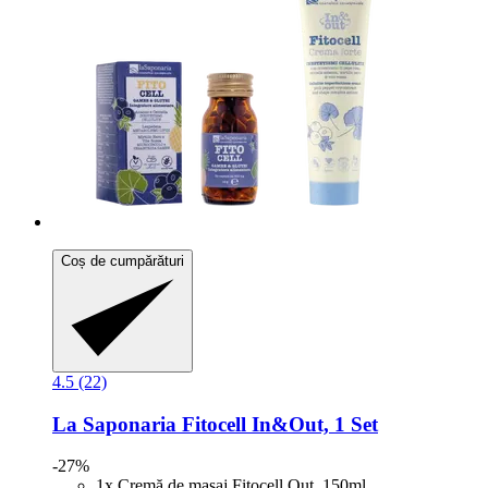
Coș de cumpărături
4.5 (22)
La Saponaria
Fitocell In&Out, 1 Set
-27%
1x Cremă de masaj Fitocell Out, 150ml