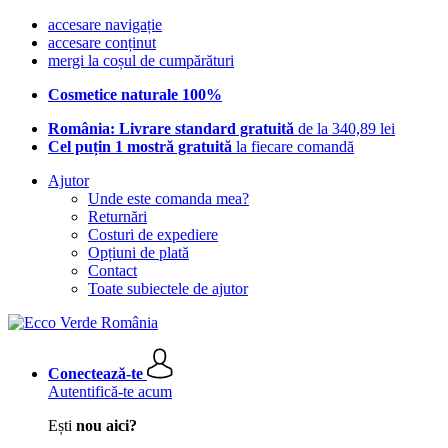
accesare navigație
accesare conținut
mergi la coșul de cumpărături
Cosmetice naturale 100%
România: Livrare standard gratuită
de la 340,89 lei
Cel puțin 1 mostră gratuită
la fiecare comandă
Ajutor
Unde este comanda mea?
Returnări
Costuri de expediere
Opțiuni de plată
Contact
Toate subiectele de ajutor
Conectează-te
Autentifică-te acum
Ești
nou aici?