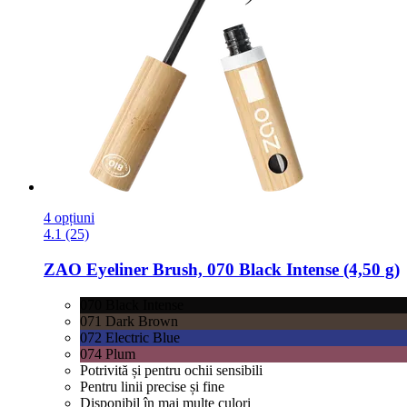
4 opțiuni
4.1 (25)
ZAO
Eyeliner Brush, 070 Black Intense (4,50 g)
070 Black Intense
071 Dark Brown
072 Electric Blue
074 Plum
Potrivită și pentru ochii sensibili
Pentru linii precise și fine
Disponibil în mai multe culori