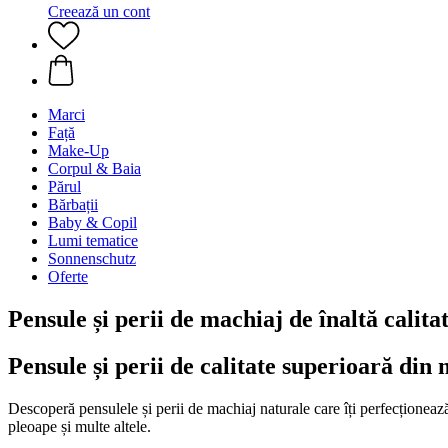
Creează un cont
Marci
Față
Make-Up
Corpul & Baia
Părul
Bărbații
Baby & Copil
Lumi tematice
Sonnenschutz
Oferte
Pensule și perii de machiaj de înaltă calita
Pensule și perii de calitate superioară din 
Descoperă pensulele și perii de machiaj naturale care îți perfecționează 
pleoape și multe altele.