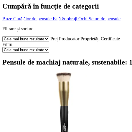
Cumpără în funcţie de categorii
Buze
Curățător de pensule
Față & obraji
Ochi
Seturi de pensule
Filtrare și sortare
Preț
Producator
Proprietăți
Certificate
Filtru
Pensule de machiaj naturale, sustenabile: 1