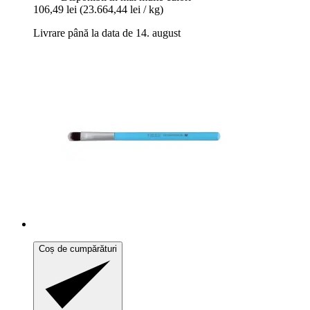
106,49 lei
(23.664,44 lei / kg)
Livrare până la data de 14. august
Coș de cumpărături