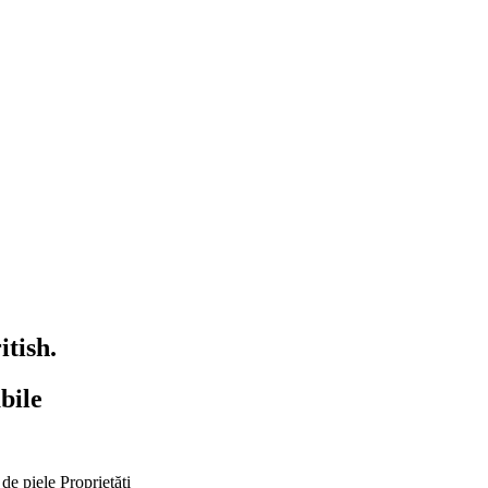
tish.
bile
 de piele
Proprietăți