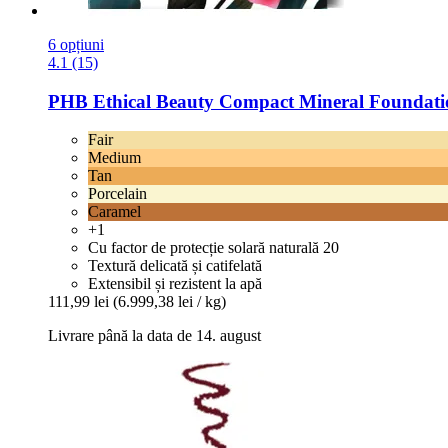
6 opțiuni
4.1 (15)
PHB Ethical Beauty
Compact Mineral Foundation
Fair
Medium
Tan
Porcelain
Caramel
+1
Cu factor de protecție solară naturală 20
Textură delicată și catifelată
Extensibil și rezistent la apă
111,99 lei
(6.999,38 lei / kg)
Livrare până la data de 14. august