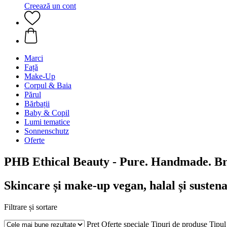
Creează un cont
Marci
Față
Make-Up
Corpul & Baia
Părul
Bărbații
Baby & Copil
Lumi tematice
Sonnenschutz
Oferte
PHB Ethical Beauty - Pure. Handmade. Bri
Skincare și make-up vegan, halal și sustena
Filtrare și sortare
Preț
Oferte speciale
Tipuri de produse
Tipul