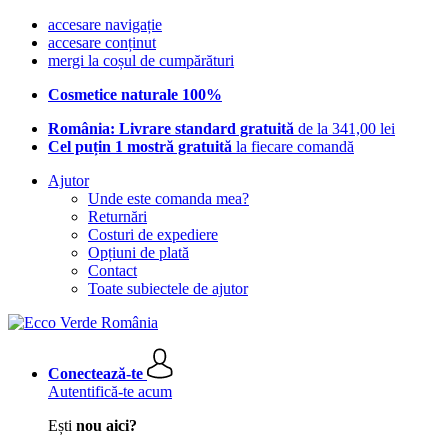
accesare navigație
accesare conținut
mergi la coșul de cumpărături
Cosmetice naturale 100%
România: Livrare standard gratuită
de la 341,00 lei
Cel puțin 1 mostră gratuită
la fiecare comandă
Ajutor
Unde este comanda mea?
Returnări
Costuri de expediere
Opțiuni de plată
Contact
Toate subiectele de ajutor
Conectează-te
Autentifică-te acum
Ești
nou aici?