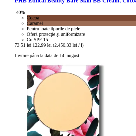
PHB Ethical Beauty
Bare Skin BB Cream, Cocoa
-40%
Cocoa
Caramel
Pentru toate tipurile de piele
Oferă protecție și uniformizare
Cu SPF 15
73,51 lei
122,99 lei
(2.450,33 lei / l)
Livrare până la data de 14. august