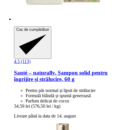
Coș de cumpărături
4.5 (113)
Santé – naturally.
Șampon solid pentru
îngrijire și strălucire, 60 g
Pentru păr normal și lipsit de strălucire
Formulă blândă și spumă generoasă
Parfum delicat de cocos
34,59 lei
(576,50 lei / kg)
Livrare până la data de 14. august