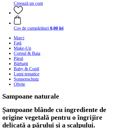
Creează un cont
Coș de cumpărături
0,00 lei
Marci
Față
Make-Up
Corpul & Baia
Părul
Bărbații
Baby & Copil
Lumi tematice
Sonnenschutz
Oferte
Sampoane naturale
Șampoane blânde cu ingrediente de
origine vegetală pentru o îngrijire
delicată a părului și a scalpului.