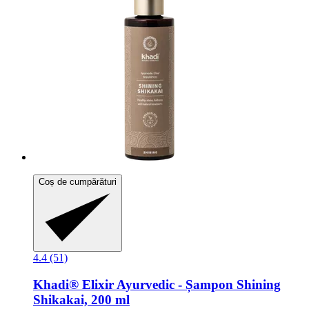
Coș de cumpărături
4.4 (51)
Khadi®
Elixir Ayurvedic -​ Șampon Shining
Shikakai, 200 ml