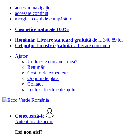
accesare navigație
accesare conținut
mergi la coșul de cumpărături
Cosmetice naturale 100%
România: Livrare standard gratuită
de la 340,89 lei
Cel puțin 1 mostră gratuită
la fiecare comandă
Ajutor
Unde este comanda mea?
Returnări
Costuri de expediere
Opțiuni de plată
Contact
Toate subiectele de ajutor
Conectează-te
Autentifică-te acum
Ești
nou aici?