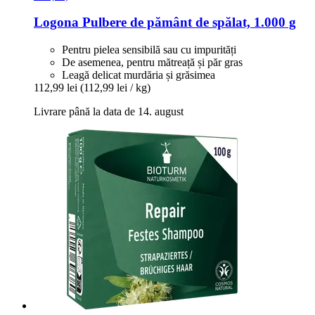
Logona
Pulbere de pământ de spălat, 1.000 g
Pentru pielea sensibilă sau cu impurități
De asemenea, pentru mătreață și păr gras
Leagă delicat murdăria și grăsimea
112,99 lei
(112,99 lei / kg)
Livrare până la data de 14. august