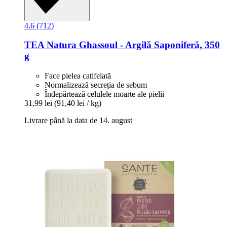
4.6 (712)
TEA Natura
Ghassoul -​ Argilă Saponiferă, 350
g
Face pielea catifelată
Normalizează secreția de sebum
Îndepărtează celulele moarte ale pielii
31,99 lei
(91,40 lei / kg)
Livrare până la data de 14. august