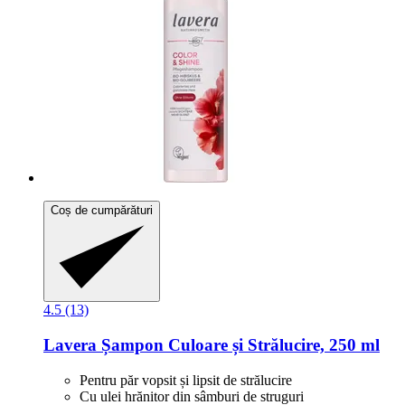
Coș de cumpărături
4.5 (13)
Lavera
Șampon Culoare și Strălucire, 250 ml
Pentru păr vopsit și lipsit de strălucire
Cu ulei hrănitor din sâmburi de struguri