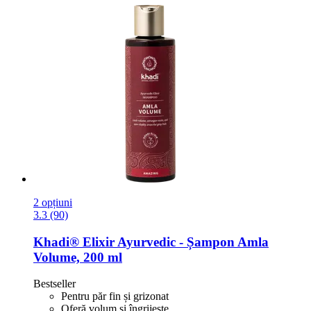
2 opțiuni
3.3 (90)
Khadi®
Elixir Ayurvedic -​ Șampon Amla
Volume, 200 ml
Bestseller
Pentru păr fin și grizonat
Oferă volum și îngrijește