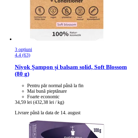
3 opțiuni
4.4 (63)
Niyok
Șampon și balsam solid, Soft Blossom
(80 g)
Pentru păr normal până la fin
Mai bună pieptănare
Foarte economic
34,59 lei
(432,38 lei / kg)
Livrare până la data de 14. august