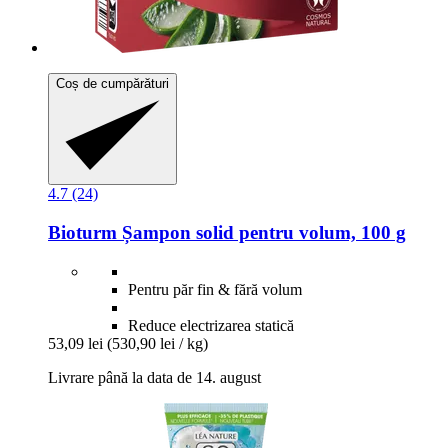
Coș de cumpărături
4.7 (24)
Bioturm
Șampon solid pentru volum, 100 g
Pentru păr fin & fără volum
Reduce electrizarea statică
53,09 lei
(530,90 lei / kg)
Livrare până la data de 14. august