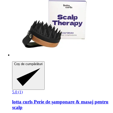
Coș de cumpărături
5.0 (1)
lotta curls
Perie de șamponare & masaj pentru
scalp