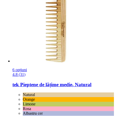
6 opțiuni
4.8 (31)
tek
Pieptene de lățime medie, Natural
Natural
Orange
Limone
Rosa
Albastru cer