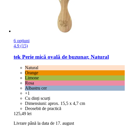
6 opțiuni
4.9 (15)
tek
Perie mică ovală de buzunar, Natural
Natural
Orange
Limone
Rosa
Albastru cer
+1
Cu dinți scurți
Dimensiuni: aprox. 15,5 x 4,7 cm
Deosebit de practică
125,49 lei
Livrare până la data de 17. august