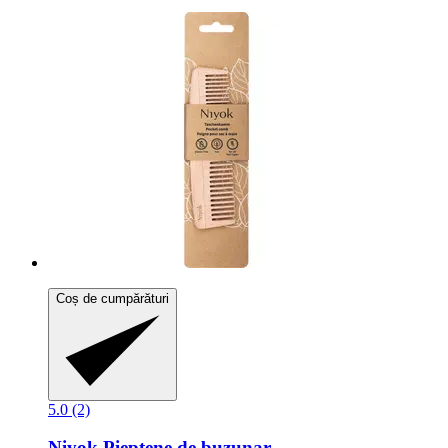
Coș de cumpărături
5.0 (2)
Niyok
Pieptene de buzunar