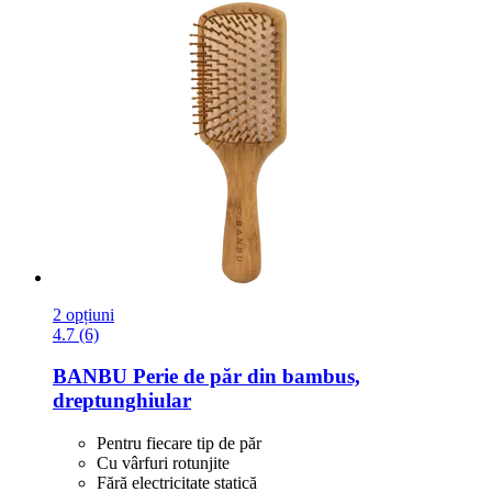
2 opțiuni
4.7 (6)
BANBU
Perie de păr din bambus,
dreptunghiular
Pentru fiecare tip de păr
Cu vârfuri rotunjite
Fără electricitate statică