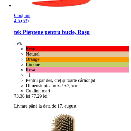
6 opțiuni
4.5 (53)
tek
Pieptene pentru bucle, Roșu
-5%
Roșu
Natural
Orange
Limone
Rosa
+1
Pentru păr des, creț și foarte cârlionțat
Dimensiuni: aprox. 9x7,5cm
Cu dinți mari
73,38 lei
77,29 lei
Livrare până la data de 17. august