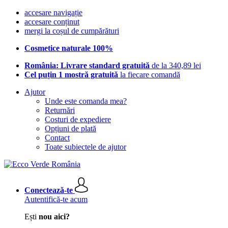
accesare navigație
accesare conținut
mergi la coșul de cumpărături
Cosmetice naturale 100%
România: Livrare standard gratuită
de la 340,89 lei
Cel puțin 1 mostră gratuită
la fiecare comandă
Ajutor
Unde este comanda mea?
Returnări
Costuri de expediere
Opțiuni de plată
Contact
Toate subiectele de ajutor
Conectează-te
Autentifică-te acum
Ești
nou aici?