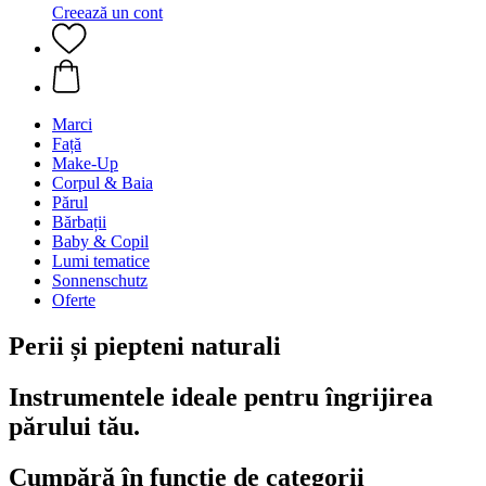
Creează un cont
Marci
Față
Make-Up
Corpul & Baia
Părul
Bărbații
Baby & Copil
Lumi tematice
Sonnenschutz
Oferte
Perii și piepteni naturali
Instrumentele ideale pentru îngrijirea
părului tău.
Cumpără în funcţie de categorii