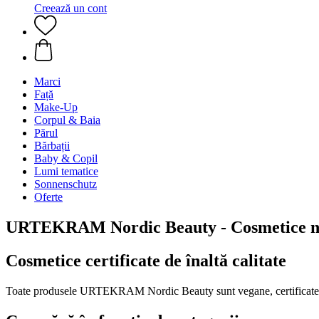
Creează un cont
Marci
Față
Make-Up
Corpul & Baia
Părul
Bărbații
Baby & Copil
Lumi tematice
Sonnenschutz
Oferte
URTEKRAM Nordic Beauty - Cosmetice na
Cosmetice certificate de înaltă calitate
Toate produsele URTEKRAM Nordic Beauty sunt vegane, certificate