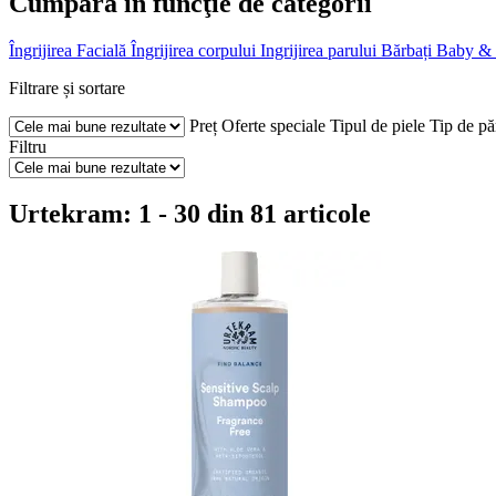
Cumpără în funcţie de categorii
Îngrijirea Facială
Îngrijirea corpului
Ingrijirea parului
Bărbați
Baby &
Filtrare și sortare
Preț
Oferte speciale
Tipul de piele
Tip de pă
Filtru
Urtekram: 1 - 30 din 81 articole