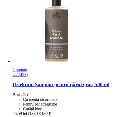
2 opțiuni
4.2 (453)
Urtekram
Șampon pentru părul gras, 500 ml
Bestseller
Cu mentă răcoritoare
Pentru păr strălucitor
Curăță bine
66,59 lei
(133,18 lei / l)