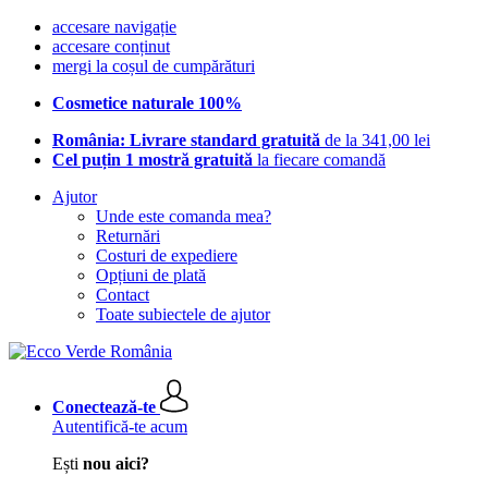
accesare navigație
accesare conținut
mergi la coșul de cumpărături
Cosmetice naturale 100%
România: Livrare standard gratuită
de la 341,00 lei
Cel puțin 1 mostră gratuită
la fiecare comandă
Ajutor
Unde este comanda mea?
Returnări
Costuri de expediere
Opțiuni de plată
Contact
Toate subiectele de ajutor
Conectează-te
Autentifică-te acum
Ești
nou aici?