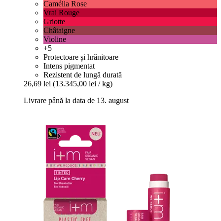
Camélia Rose
Vrai Rouge
Griotte
Châtaigne
Violine
+5
Protectoare și hrănitoare
Intens pigmentat
Rezistent de lungă durată
26,69 lei
(13.345,00 lei / kg)
Livrare până la data de 13. august