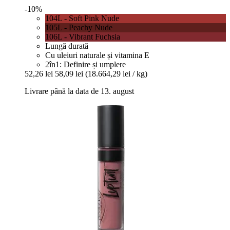
-10%
104L - Soft Pink Nude
105L - Peachy Nude
106L - Vibrant Fuchsia
Lungă durată
Cu uleiuri naturale și vitamina E
2în1: Definire și umplere
52,26 lei
58,09 lei
(18.664,29 lei / kg)
Livrare până la data de 13. august