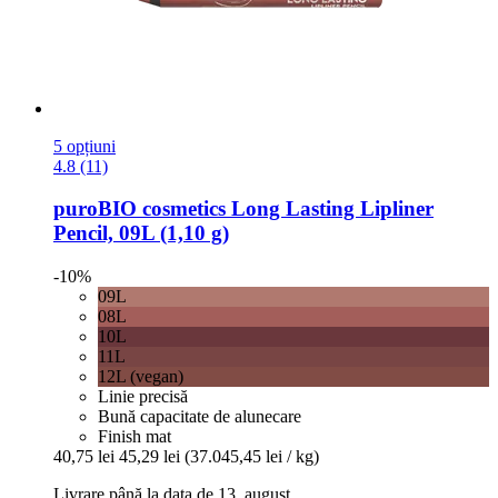
5 opțiuni
4.8 (11)
puroBIO cosmetics
Long Lasting Lipliner
Pencil, 09L (1,10 g)
-10%
09L
08L
10L
11L
12L (vegan)
Linie precisă
Bună capacitate de alunecare
Finish mat
40,75 lei
45,29 lei
(37.045,45 lei / kg)
Livrare până la data de 13. august