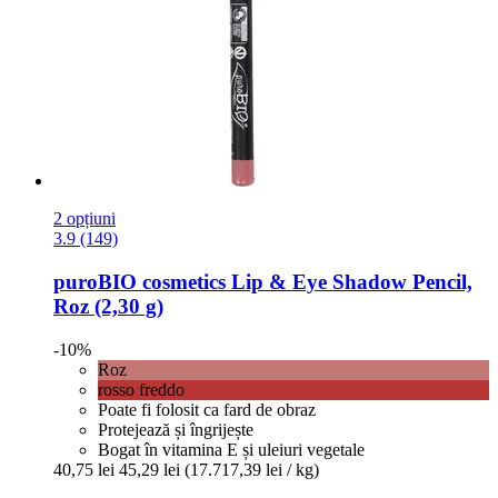
2 opțiuni
3.9 (149)
puroBIO cosmetics
Lip & Eye Shadow Pencil,
Roz (2,30 g)
-10%
Roz
rosso freddo
Poate fi folosit ca fard de obraz
Protejează și îngrijește
Bogat în vitamina E și uleiuri vegetale
40,75 lei
45,29 lei
(17.717,39 lei / kg)