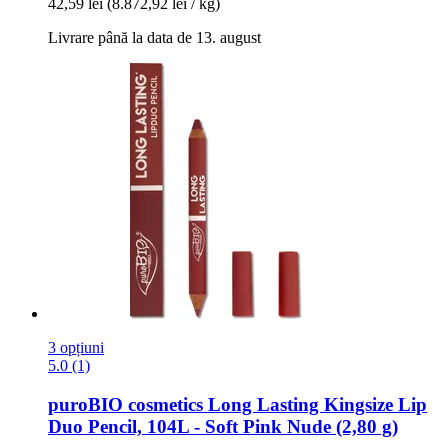
42,59 lei
(8.872,92 lei / kg)
Livrare până la data de 13. august
3 opțiuni
5.0 (1)
puroBIO cosmetics
Long Lasting Kingsize Lip
Duo Pencil, 104L -​ Soft Pink Nude (2,80 g)