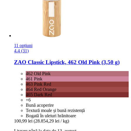
11 opțiuni
4.4 (31)
ZAO
Classic Lipstick, 462 Old Pink (3,50 g)
462 Old Pink
461 Pink
463 Pink Red
464 Red Orange
465 Dark Red
+6
Bună acoperire
Textură moale și bună rezistență
Bogată în uleiuri hrănitoare
100,99 lei
(28.854,29 lei / kg)
Livrare până la data de 13. august