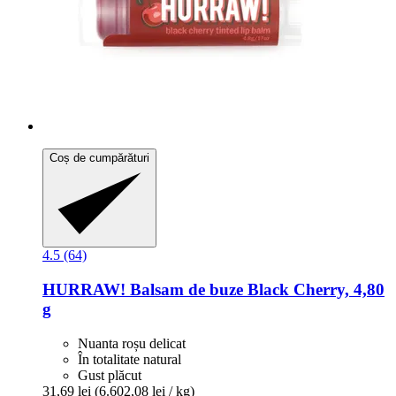
Coș de cumpărături
4.5 (64)
HURRAW!
Balsam de buze Black Cherry, 4,80
g
Nuanta roșu delicat
În totalitate natural
Gust plăcut
31,69 lei
(6.602,08 lei / kg)