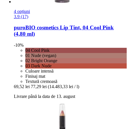
4 opțiuni
3.9 (17)
puroBIO cosmetics
Lip Tint, 04 Cool Pink
(4,80 ml)
-10%
04 Cool Pink
01 Nude (vegan)
02 Bright Orange
03 Dark Nude
Culoare intensă
Finisaj mat
Textură cremoasă
69,52 lei
77,29 lei
(14.483,33 lei / l)
Livrare până la data de 13. august