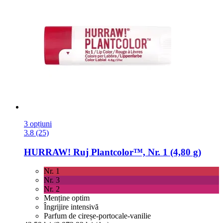
3 opțiuni
3.8 (25)
HURRAW!
Ruj Plantcolor™, Nr. 1 (4,80 g)
Nr. 1
Nr. 3
Nr. 2
Menține optim
Îngrijire intensivă
Parfum de cireșe-portocale-vanilie