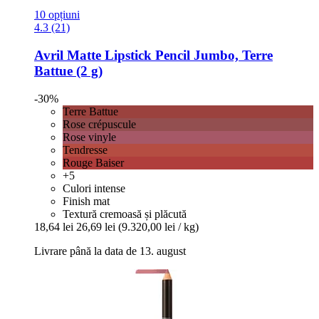
10 opțiuni
4.3 (21)
Avril
Matte Lipstick Pencil Jumbo, Terre
Battue (2 g)
-30%
Terre Battue
Rose crépuscule
Rose vinyle
Tendresse
Rouge Baiser
+5
Culori intense
Finish mat
Textură cremoasă și plăcută
18,64 lei
26,69 lei
(9.320,00 lei / kg)
Livrare până la data de 13. august