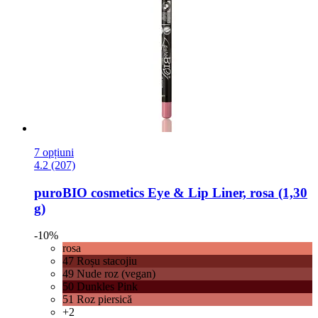
7 opțiuni
4.2 (207)
puroBIO cosmetics
Eye & Lip Liner, rosa (1,30
g)
-10%
rosa
47 Roșu stacojiu
49 Nude roz (vegan)
50 Dunkles Pink
51 Roz piersică
+2