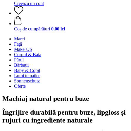
Creează un cont
Coș de cumpărături
0,00 lei
Marci
Față
Make-Up
Corpul & Baia
Părul
Bărbații
Baby & Copil
Lumi tematice
Sonnenschutz
Oferte
Machiaj natural pentru buze
Îngrijire durabilă pentru buze, lipgloss și
rujuri cu ingrediente naturale