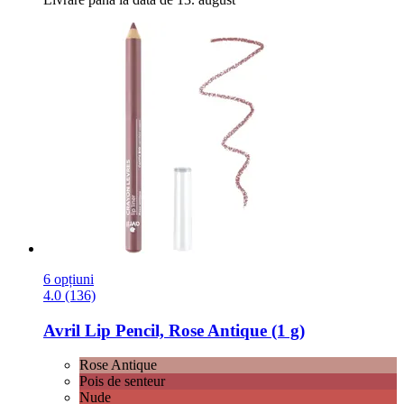
6 opțiuni
4.0 (136)
Avril
Lip Pencil, Rose Antique (1 g)
Rose Antique
Pois de senteur
Nude