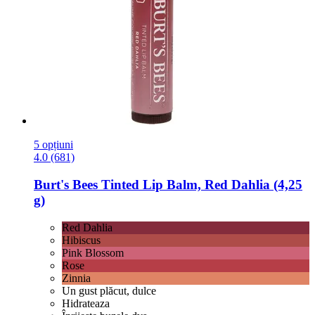
5 opțiuni
4.0 (681)
Burt's Bees
Tinted Lip Balm, Red Dahlia (4,25
g)
Red Dahlia
Hibiscus
Pink Blossom
Rose
Zinnia
Un gust plăcut, dulce
Hidrateaza