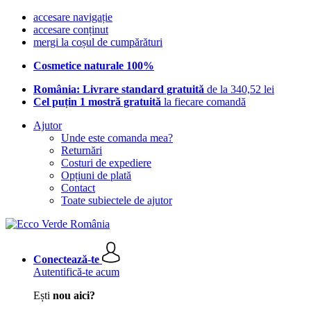
accesare navigație
accesare conținut
mergi la coșul de cumpărături
Cosmetice naturale 100%
România: Livrare standard gratuită
de la 340,52 lei
Cel puțin 1 mostră gratuită
la fiecare comandă
Ajutor
Unde este comanda mea?
Returnări
Costuri de expediere
Opțiuni de plată
Contact
Toate subiectele de ajutor
Conectează-te
Autentifică-te acum
Ești
nou aici?