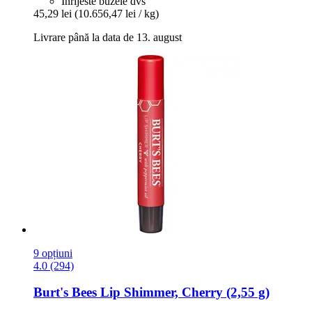
Înrijeste buzele dvs
45,29 lei
(10.656,47 lei / kg)
Livrare până la data de 13. august
9 opțiuni
4.0 (294)
Burt's Bees
Lip Shimmer, Cherry (2,55 g)