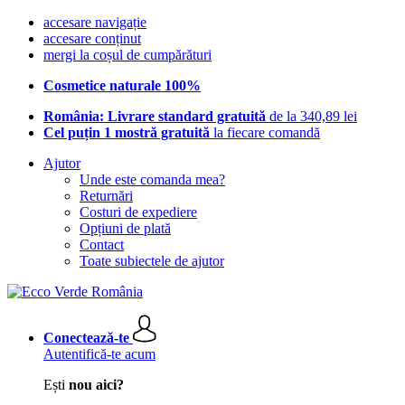
accesare navigație
accesare conținut
mergi la coșul de cumpărături
Cosmetice naturale 100%
România: Livrare standard gratuită
de la 340,89 lei
Cel puțin 1 mostră gratuită
la fiecare comandă
Ajutor
Unde este comanda mea?
Returnări
Costuri de expediere
Opțiuni de plată
Contact
Toate subiectele de ajutor
Conectează-te
Autentifică-te acum
Ești
nou aici?