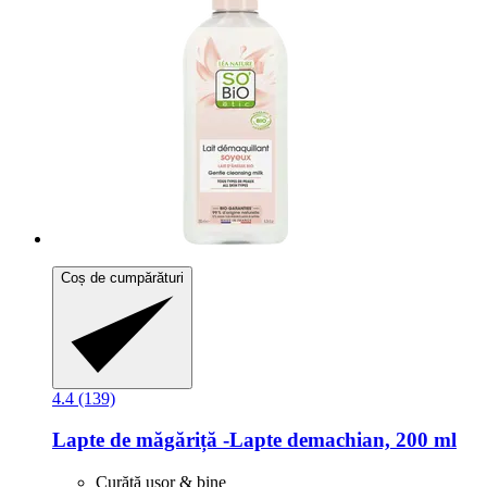
Coș de cumpărături
4.4 (139)
Lapte de măgăriță -​Lapte demachian, 200 ml
Curăţă uşor & bine