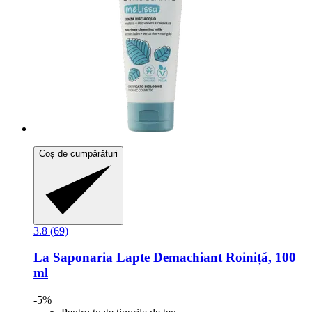
Coș de cumpărături
3.8 (69)
La Saponaria
Lapte Demachiant Roiniță, 100
ml
-5%