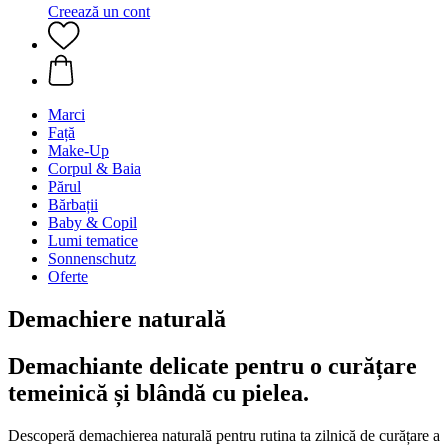
Creează un cont
Marci
Față
Make-Up
Corpul & Baia
Părul
Bărbații
Baby & Copil
Lumi tematice
Sonnenschutz
Oferte
Demachiere naturală
Demachiante delicate pentru o curățare
temeinică și blândă cu pielea.
Descoperă demachierea naturală pentru rutina ta zilnică de curățare a