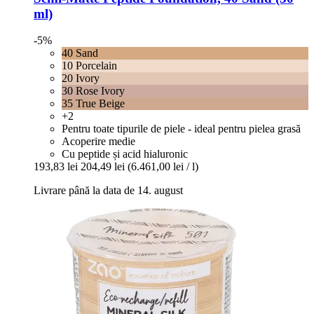
ml)
-5%
40 Sand
10 Porcelain
20 Ivory
30 Rose Ivory
35 True Beige
+2
Pentru toate tipurile de piele - ideal pentru pielea grasă
Acoperire medie
Cu peptide și acid hialuronic
193,83 lei
204,49 lei
(6.461,00 lei / l)
Livrare până la data de 14. august