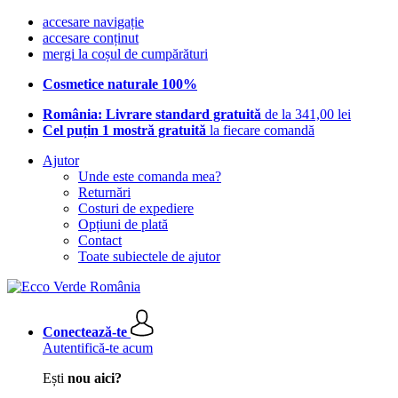
accesare navigație
accesare conținut
mergi la coșul de cumpărături
Cosmetice naturale 100%
România: Livrare standard gratuită
de la 341,00 lei
Cel puțin 1 mostră gratuită
la fiecare comandă
Ajutor
Unde este comanda mea?
Returnări
Costuri de expediere
Opțiuni de plată
Contact
Toate subiectele de ajutor
Conectează-te
Autentifică-te acum
Ești
nou aici?