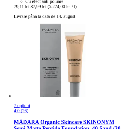
Cu efect anti-poluare
79,11 lei
87,99 lei
(5.274,00 lei / l)
Livrare până la data de 14. august
7 opțiuni
4.0 (26)
MÁDARA Organic Skincare
SKINONYM
Semi-​Matte Peptide Foundation, 40 Sand (30