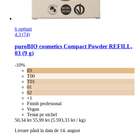
6 opțiuni
4.3 (74)
puroBIO cosmetics
Compact Powder REFILL,
03 (9 g)
-10%
03
T00
T01
01
02
+1
Finish profesional
Vegan
Testat pe nichel
50,34 lei
55,99 lei
(5.593,33 lei / kg)
Livrare până la data de 14. august