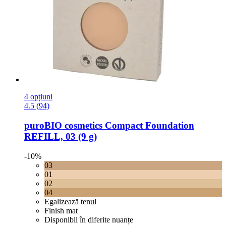
4 opțiuni
4.5 (94)
puroBIO cosmetics
Compact Foundation
REFILL, 03 (9 g)
-10%
03
01
02
04
Egalizează tenul
Finish mat
Disponibil în diferite nuanțe