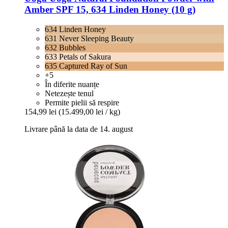
Amber SPF 15, 634 Linden Honey (10 g)
634 Linden Honey
631 Never Sleeping Beauty
632 Bubbles
633 Petals of Sakura
635 Captured Ray of Sun
+5
În diferite nuanțe
Netezește tenul
Permite pielii să respire
154,99 lei
(15.499,00 lei / kg)
Livrare până la data de 14. august