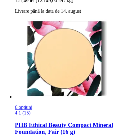
121,49 lei
(12.149,00 lei / kg)
Livrare până la data de 14. august
6 opțiuni
4.1 (15)
PHB Ethical Beauty
Compact Mineral
Foundation, Fair (16 g)