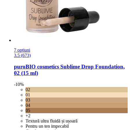
7 opțiuni
3.5 (673)
puroBIO cosmetics
Sublime Drop Foundation,
02 (15 ml)
-10%
02
01
03
04
05
+2
Textură ultra fluidă și ușoară
Pentru un ten impecabil