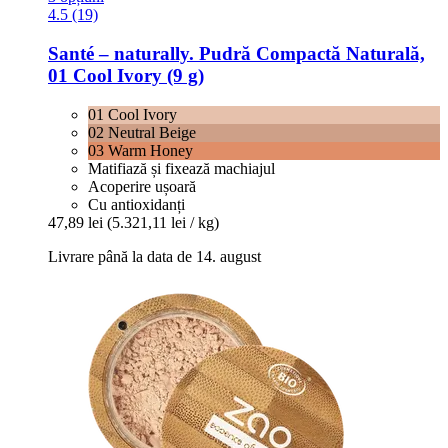
4.5 (19)
Santé – naturally.
Pudră Compactă Naturală,
01 Cool Ivory (9 g)
01 Cool Ivory
02 Neutral Beige
03 Warm Honey
Matifiază și fixează machiajul
Acoperire ușoară
Cu antioxidanți
47,89 lei
(5.321,11 lei / kg)
Livrare până la data de 14. august