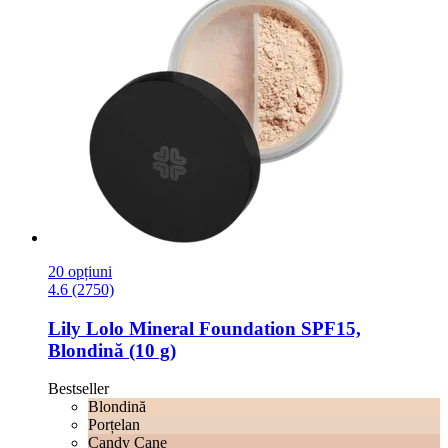
20 opțiuni
4.6 (2750)
Lily Lolo
Mineral Foundation SPF15,
Blondină (10 g)
Bestseller
Blondină
Porțelan
Candy Cane