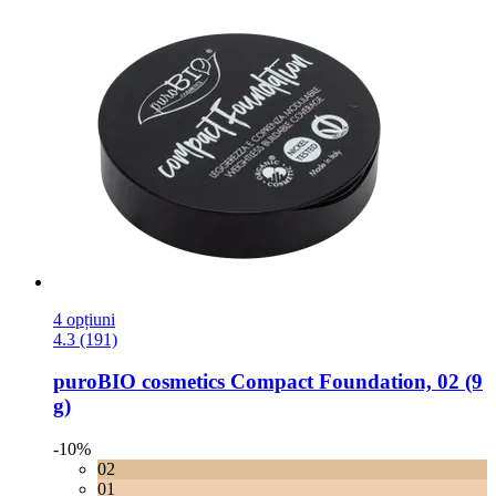
4 opțiuni
4.3 (191)
puroBIO cosmetics
Compact Foundation, 02 (9
g)
-10%
02
01