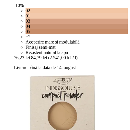
-10%
02
01
03
04
05
+2
Acoperire mare și modulabilă
Finisaj semi-mat
Rezistent natural la apă
76,23 lei
84,79 lei
(2.541,00 lei / l)
Livrare până la data de 14. august