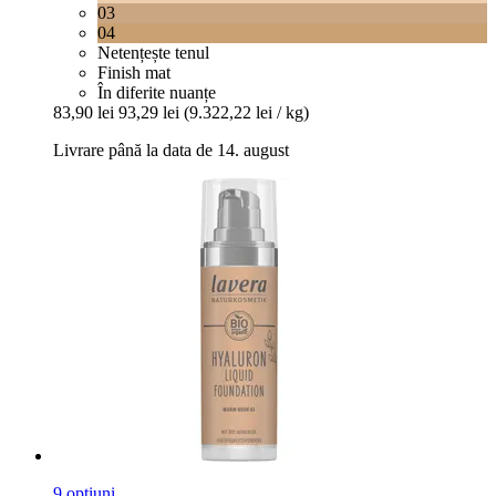
03
04
Netențește tenul
Finish mat
În diferite nuanțe
83,90 lei
93,29 lei
(9.322,22 lei / kg)
Livrare până la data de 14. august
9 opțiuni