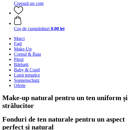
Creează un cont
Coș de cumpărături
0,00 lei
Marci
Față
Make-Up
Corpul & Baia
Părul
Bărbații
Baby & Copil
Lumi tematice
Sonnenschutz
Oferte
Make-up natural pentru un ten uniform și
strălucitor
Fonduri de ten naturale pentru un aspect
perfect și natural