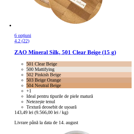
6 opțiuni
4.2 (22)
ZAO
Mineral Silk, 501 Clear Beige (15 g)
501 Clear Beige
500 Mattifying
502 Pinkish Beige
503 Beige Orange
504 Neutral Beige
+1
Ideal pentru tipurile de piele matură
Netezește tenul
Textură deosebit de ușoară
143,49 lei
(9.566,00 lei / kg)
Livrare până la data de 14. august