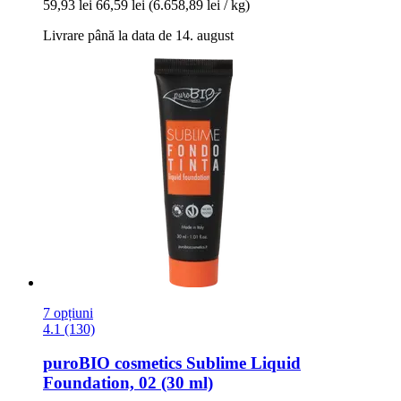
59,93 lei
66,59 lei
(6.658,89 lei / kg)
Livrare până la data de 14. august
7 opțiuni
4.1 (130)
puroBIO cosmetics
Sublime Liquid
Foundation, 02 (30 ml)