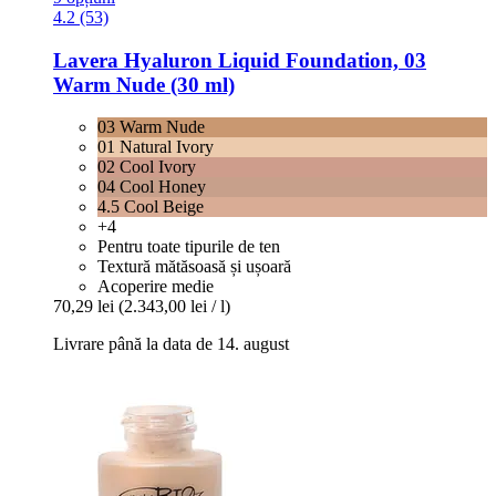
4.2 (53)
Lavera
Hyaluron Liquid Foundation, 03
Warm Nude (30 ml)
03 Warm Nude
01 Natural Ivory
02 Cool Ivory
04 Cool Honey
4.5 Cool Beige
+4
Pentru toate tipurile de ten
Textură mătăsoasă și ușoară
Acoperire medie
70,29 lei
(2.343,00 lei / l)
Livrare până la data de 14. august