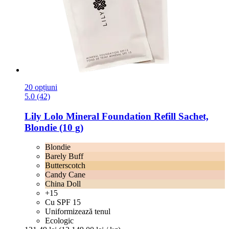
20 opțiuni
5.0 (42)
Lily Lolo
Mineral Foundation Refill Sachet,
Blondie (10 g)
Blondie
Barely Buff
Butterscotch
Candy Cane
China Doll
+15
Cu SPF 15
Uniformizează tenul
Ecologic