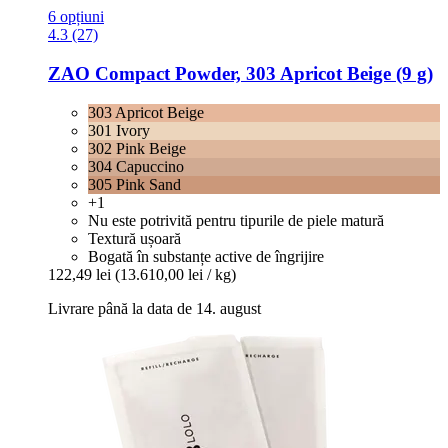
6 opțiuni
4.3 (27)
ZAO
Compact Powder, 303 Apricot Beige (9 g)
303 Apricot Beige
301 Ivory
302 Pink Beige
304 Capuccino
305 Pink Sand
+1
Nu este potrivită pentru tipurile de piele matură
Textură ușoară
Bogată în substanțe active de îngrijire
122,49 lei
(13.610,00 lei / kg)
Livrare până la data de 14. august