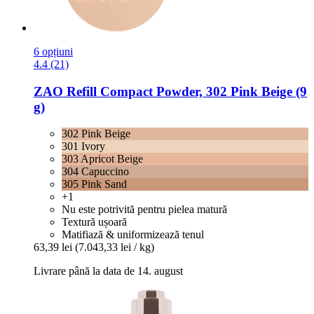
6 opțiuni
4.4 (21)
ZAO
Refill Compact Powder, 302 Pink Beige (9
g)
302 Pink Beige
301 Ivory
303 Apricot Beige
304 Capuccino
305 Pink Sand
+1
Nu este potrivită pentru pielea matură
Textură ușoară
Matifiază & uniformizează tenul
63,39 lei
(7.043,33 lei / kg)
Livrare până la data de 14. august