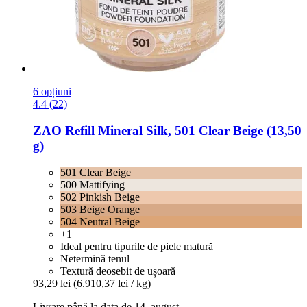
6 opțiuni
4.4 (22)
ZAO
Refill Mineral Silk, 501 Clear Beige (13,50
g)
501 Clear Beige
500 Mattifying
502 Pinkish Beige
503 Beige Orange
504 Neutral Beige
+1
Ideal pentru tipurile de piele matură
Netermină tenul
Textură deosebit de ușoară
93,29 lei
(6.910,37 lei / kg)
Livrare până la data de 14. august