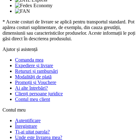
* Aceste costuri de livrare se aplică pentru transportul standard. Pot
apărea costuri suplimentare, de exemplu, din cauza greutății,
dimensiunii sau caracteristicilor produselor. Aceste informații le poți
găsi direct în descrierea produsului.
Ajutor și asistență
Comanda mea
Expediere și livrare
Retururi și rambursări
Modalități de plată
Promoții și Vouchere
Ai alte întrebări?
Clienți persoane juridice
Contul meu client
Contul meu
Autentificare
Înregistrare
Ți-ai uitat parola?
Unde este livrarea mea?