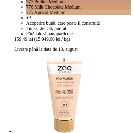
777 Praline Medium
776 Milk Chocolate Medium
775 Apricot Medium
+3
Acoperire bună, care poate fi construită
Finisaj delicat, pudrat
Fără talc și nanoparticule
159,49 lei
(15.949,00 lei / kg)
Livrare până la data de 13. august