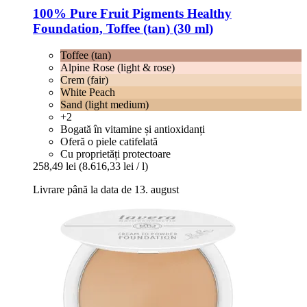
100% Pure
Fruit Pigments Healthy
Foundation, Toffee (tan) (30 ml)
Toffee (tan)
Alpine Rose (light & rose)
Crem (fair)
White Peach
Sand (light medium)
+2
Bogată în vitamine și antioxidanți
Oferă o piele catifelată
Cu proprietăți protectoare
258,49 lei
(8.616,33 lei / l)
Livrare până la data de 13. august