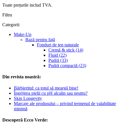
Toate prețurile includ TVA.
Filtru
Categorii:
Make-Up
Bază pentru față
Fonduri de ten naturale
Cremă & stick (14)
Fluid (22)
Pudră (33)
Pudră compactă (23)
Din revista noastră:
Bărbieritul: ca totul să meargă bine!
Îngrijirea pielii cu pH alcalin sau neutru?
Skin Longevity
Marcaje ale produsului – privind termenul de valabilitate
minimă
Descoperă Ecco Verde: