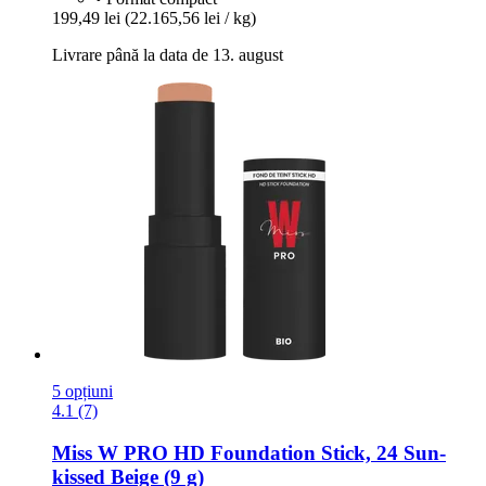
199,49 lei
(22.165,56 lei / kg)
Livrare până la data de 13. august
5 opțiuni
4.1 (7)
Miss W PRO
HD Foundation Stick, 24 Sun-​
kissed Beige (9 g)