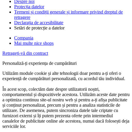
Despre noi
Protecția datelor
Termeni și condiții generale și informare privind dreptul de
retragere
Declarația de accesibilitate
Setări de protecție a datelor
Compania
Mai multe nice shops
Retrageți-vă din contract
Personaliză-ți experiența de cumpărături
Utilizăm module cookie și alte tehnologii doar pentru a-ți oferi o
experiență de cumpărături personalizată, cu acordul tău individual.
În acest scop, colectăm date despre utilizatorii noștri,
comportamentul și dispozitivele acestora. Utilizăm aceste date pentru
a optimiza continuu site-ul nostru web și pentru a-ți afișa publicitate
și conținut personalizat, precum și pentru a analiza statisticile de
utilizare. De asemenea, putem sincroniza datele tale criptate cu
furnizori externi și îți putem prezenta oferte prin intermediul
canalelor de publicitate online ale acestora, numai dacă folosești deja
serviciile lor.