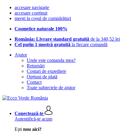
accesare navigație
accesare conținut
mergi la coșul de cumpărături
Cosmetice naturale 100%
România: Livrare standard gratuită
de la 340,52 lei
Cel puțin 1 mostră gratuită
la fiecare comandă
Ajutor
Unde este comanda mea?
Returnări
Costuri de expediere
Opțiuni de plată
Contact
Toate subiectele de ajutor
Conectează-te
Autentifică-te acum
Ești
nou aici?