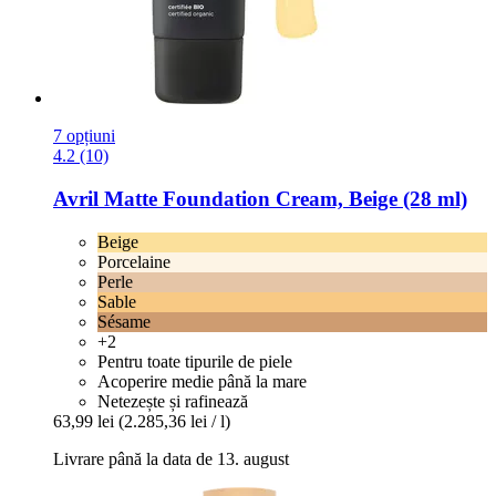
7 opțiuni
4.2 (10)
Avril
Matte Foundation Cream, Beige (28 ml)
Beige
Porcelaine
Perle
Sable
Sésame
+2
Pentru toate tipurile de piele
Acoperire medie până la mare
Netezește și rafinează
63,99 lei
(2.285,36 lei / l)
Livrare până la data de 13. august