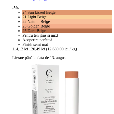
-5%
24 Sun-kissed Beige
21 Light Beige
22 Natural Beige
23 Golden Beige
25 Dark Beige
Pentru ten gras și mixt
Acoperire perfectă
Finish semi-mat
114,12 lei
120,49 lei
(12.680,00 lei / kg)
Livrare până la data de 13. august