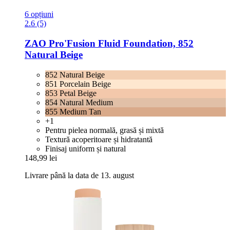
6 opțiuni
2.6 (5)
ZAO
Pro'Fusion Fluid Foundation, 852
Natural Beige
852 Natural Beige
851 Porcelain Beige
853 Petal Beige
854 Natural Medium
855 Medium Tan
+1
Pentru pielea normală, grasă și mixtă
Textură acoperitoare și hidratantă
Finisaj uniform și natural
148,99 lei
Livrare până la data de 13. august