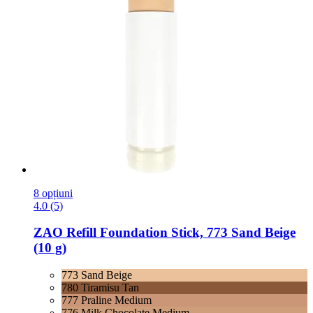
8 opțiuni
4.0 (5)
ZAO
Refill Foundation Stick, 773 Sand Beige
(10 g)
773 Sand Beige
780 Tiramisu Tan
777 Praline Medium
776 Milk Chocolate Medium