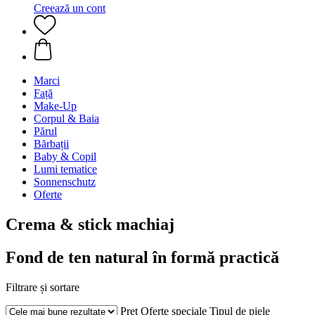
Creează un cont
Marci
Față
Make-Up
Corpul & Baia
Părul
Bărbații
Baby & Copil
Lumi tematice
Sonnenschutz
Oferte
Crema & stick machiaj
Fond de ten natural în formă practică
Filtrare și sortare
Preț
Oferte speciale
Tipul de piele