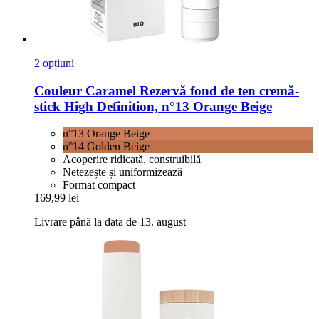
2 opțiuni
Couleur Caramel
Rezervă fond de ten cremă-​
stick High Definition, n°13 Orange Beige
n°13 Orange Beige
n°14 Golden Beige
Acoperire ridicată, construibilă
Netezește și uniformizează
Format compact
169,99 lei
Livrare până la data de 13. august