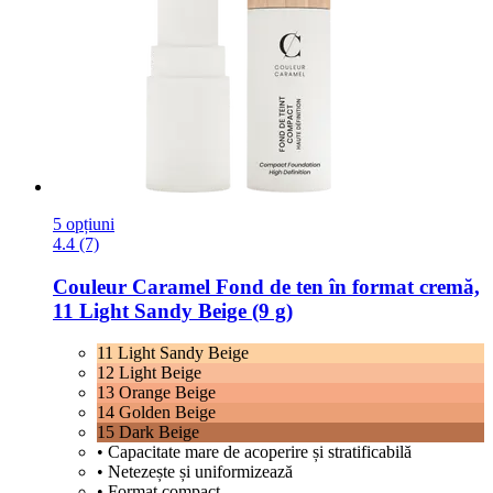
5 opțiuni
4.4 (7)
Couleur Caramel
Fond de ten în format cremă,
11 Light Sandy Beige (9 g)
11 Light Sandy Beige
12 Light Beige
13 Orange Beige
14 Golden Beige
15 Dark Beige
• Capacitate mare de acoperire și stratificabilă
• Netezește și uniformizează
• Format compact