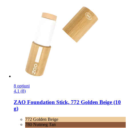
8 opțiuni
4.1 (8)
ZAO
Foundation Stick, 772 Golden Beige (10
g)
772 Golden Beige
780 Nutmeg Tan