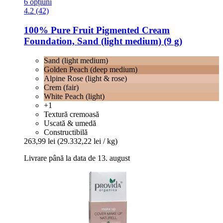
6 opțiuni
4.2 (42)
100% Pure
Fruit Pigmented Cream
Foundation, Sand (light medium) (9 g)
Sand (light medium)
Golden Peach (deep medium)
Alpine Rose (light & rose)
Crem (fair)
White Peach (light)
+1
Textură cremoasă
Uscată & umedă
Constructibilă
263,99 lei
(29.332,22 lei / kg)
Livrare până la data de 13. august