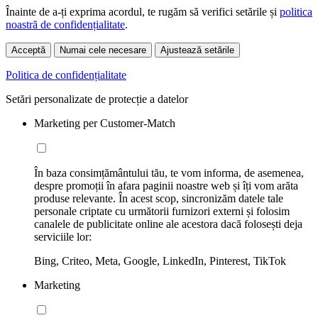
Înainte de a-ți exprima acordul, te rugăm să verifici setările și
politica
noastră de confidențialitate
.
Acceptă
Numai cele necesare
Ajustează setările
Politica de confidențialitate
Setări personalizate de protecție a datelor
Marketing per Customer-Match
În baza consimțământului tău, te vom informa, de asemenea,
despre promoții în afara paginii noastre web și îți vom arăta
produse relevante. În acest scop, sincronizăm datele tale
personale criptate cu următorii furnizori externi și folosim
canalele de publicitate online ale acestora dacă folosești deja
serviciile lor:
Bing, Criteo, Meta, Google, LinkedIn, Pinterest, TikTok
Marketing