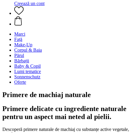
Creează un cont
Marci
Față
Make-Up
Corpul & Baia
Părul
Bărbații
Baby & Copil
Lumi tematice
Sonnenschutz
Oferte
Primere de machiaj naturale
Primere delicate cu ingrediente naturale
pentru un aspect mai neted al pielii.
Descoperă primere naturale de machiaj cu substanțe active vegetale,