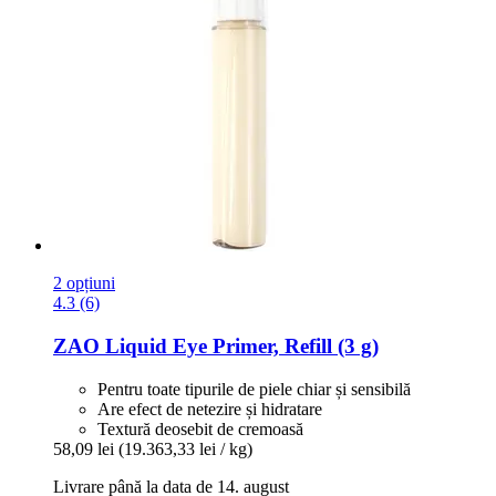
2 opțiuni
4.3 (6)
ZAO
Liquid Eye Primer, Refill (3 g)
Pentru toate tipurile de piele chiar și sensibilă
Are efect de netezire și hidratare
Textură deosebit de cremoasă
58,09 lei
(19.363,33 lei / kg)
Livrare până la data de 14. august