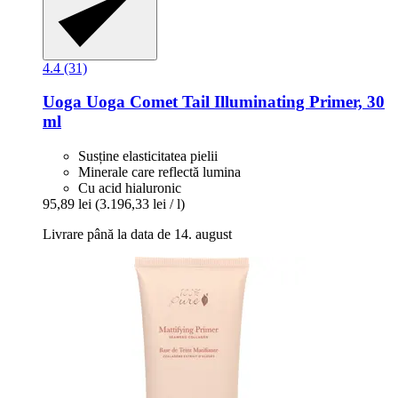
4.4 (31)
Uoga Uoga
Comet Tail Illuminating Primer, 30
ml
Susține elasticitatea pielii
Minerale care reflectă lumina
Cu acid hialuronic
95,89 lei
(3.196,33 lei / l)
Livrare până la data de 14. august