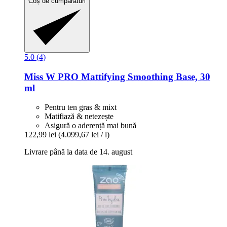
Coș de cumpărături
5.0 (4)
Miss W PRO
Mattifying Smoothing Base, 30
ml
Pentru ten gras & mixt
Matifiază & netezește
Asigură o aderență mai bună
122,99 lei
(4.099,67 lei / l)
Livrare până la data de 14. august