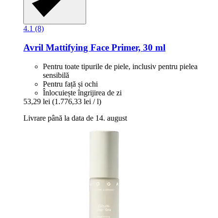
4.1 (8)
Avril
Mattifying Face Primer, 30 ml
Pentru toate tipurile de piele, inclusiv pentru pielea
sensibilă
Pentru față și ochi
Înlocuiește îngrijirea de zi
53,29 lei
(1.776,33 lei / l)
Livrare până la data de 14. august