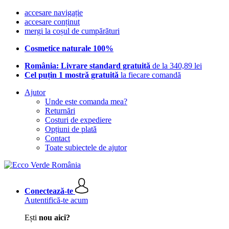
accesare navigație
accesare conținut
mergi la coșul de cumpărături
Cosmetice naturale 100%
România: Livrare standard gratuită
de la 340,89 lei
Cel puțin 1 mostră gratuită
la fiecare comandă
Ajutor
Unde este comanda mea?
Returnări
Costuri de expediere
Opțiuni de plată
Contact
Toate subiectele de ajutor
Conectează-te
Autentifică-te acum
Ești
nou aici?