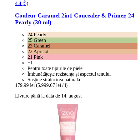
4.4 (5)
Couleur Caramel
2in1 Concealer & Primer, 24
Pearly (30 ml)
24 Pearly
25 Green
23 Caramel
22 Apricot
21 Pink
+1
Pentru toate tipurile de piele
Îmbunătățește rezistența și aspectul tenului
Susține strălucirea naturală
179,99 lei
(5.999,67 lei / l)
Livrare până la data de 14. august