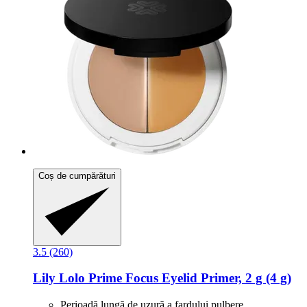
Coș de cumpărături
3.5 (260)
Lily Lolo
Prime Focus Eyelid Primer, 2 g (4 g)
Perioadă lungă de uzură a fardului pulbere