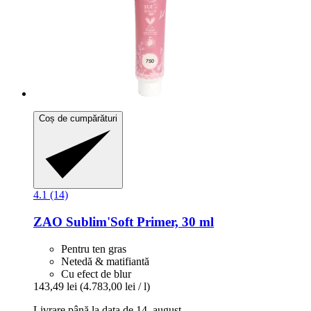
Coș de cumpărături
4.1 (14)
ZAO
Sublim'Soft Primer, 30 ml
Pentru ten gras
Netedă & matifiantă
Cu efect de blur
143,49 lei
(4.783,00 lei / l)
Livrare până la data de 14. august