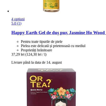
4 opțiuni
5.0 (1)
Happy Earth
Gel de duș pur, Jasmine Ho Wood 
Pentru toate tipurile de piele
Pielea este delicată și prietenoasă cu mediul
Proprietăți hrănitoare
37,29 lei
(124,30 lei / l)
Livrare până la data de 14. august