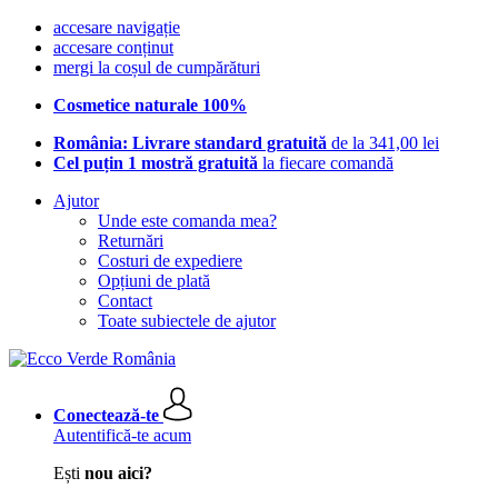
accesare navigație
accesare conținut
mergi la coșul de cumpărături
Cosmetice naturale 100%
România: Livrare standard gratuită
de la 341,00 lei
Cel puțin 1 mostră gratuită
la fiecare comandă
Ajutor
Unde este comanda mea?
Returnări
Costuri de expediere
Opțiuni de plată
Contact
Toate subiectele de ajutor
Conectează-te
Autentifică-te acum
Ești
nou aici?