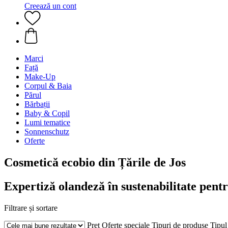
Creează un cont
Marci
Față
Make-Up
Corpul & Baia
Părul
Bărbații
Baby & Copil
Lumi tematice
Sonnenschutz
Oferte
Cosmetică ecobio din Țările de Jos
Expertiză olandeză în sustenabilitate pentr
Filtrare și sortare
Preț
Oferte speciale
Tipuri de produse
Tipul