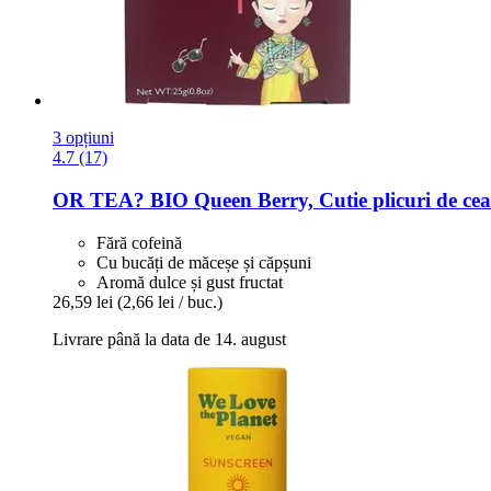
3 opțiuni
4.7 (17)
OR TEA?
BIO Queen Berry, Cutie plicuri de ceai
Fără cofeină
Cu bucăți de măceșe și căpșuni
Aromă dulce și gust fructat
26,59 lei
(2,66 lei / buc.)
Livrare până la data de 14. august