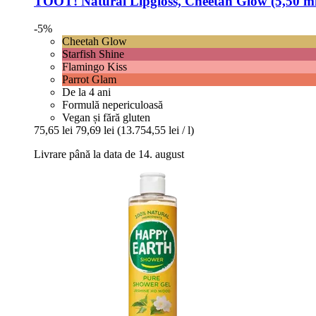
TOOT!
Natural Lipgloss, Cheetah Glow (5,50 m
-5%
Cheetah Glow
Starfish Shine
Flamingo Kiss
Parrot Glam
De la 4 ani
Formulă nepericuloasă
Vegan și fără gluten
75,65 lei
79,69 lei
(13.754,55 lei / l)
Livrare până la data de 14. august