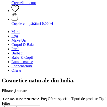
Creează un cont
Coș de cumpărături
0,00 lei
Marci
Față
Make-Up
Corpul & Baia
Părul
Bărbații
Baby & Copil
Lumi tematice
Sonnenschutz
Oferte
Cosmetice naturale din India.
Filtrare și sortare
Preț
Oferte speciale
Tipuri de produse
Tipul
Filtru