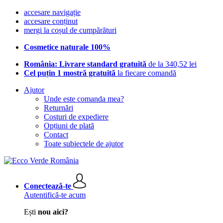
accesare navigație
accesare conținut
mergi la coșul de cumpărături
Cosmetice naturale 100%
România: Livrare standard gratuită
de la 340,52 lei
Cel puțin 1 mostră gratuită
la fiecare comandă
Ajutor
Unde este comanda mea?
Returnări
Costuri de expediere
Opțiuni de plată
Contact
Toate subiectele de ajutor
Conectează-te
Autentifică-te acum
Ești
nou aici?