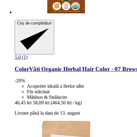
Coș de cumpărături
5.0 (1)
ColorVãti Organic Herbal Hair Color -​ 07 Brow
-20%
Acoperire ideală a firelor albe
Fin măcinat
Mătăsos & Strălucire
46,45 lei
58,09 lei
(464,50 lei / kg)
Livrare până la data de 13. august