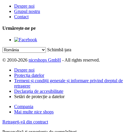
Despre noi
Grupul nostru
Contact
Urmărește-ne pe
Schimbă țara
© 2010-2026
niceshops GmbH
- All rights reserved.
Despre noi
Protecția datelor
Termeni și condiții generale și informare privind dreptul de
retragere
Declarația de accesibilitate
Setări de protecție a datelor
Compania
Mai multe nice shops
Retrageți-vă din contract
Personaliză-ți experiența de cumpărături