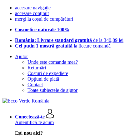
accesare navigație
accesare conținut
mergi la coșul de cumpărături
Cosmetice naturale 100%
România: Livrare standard gratuită
de la 340,89 lei
Cel puțin 1 mostră gratuită
la fiecare comandă
Ajutor
Unde este comanda mea?
Returnări
Costuri de expediere
Opțiuni de plată
Contact
Toate subiectele de ajutor
Conectează-te
Autentifică-te acum
Ești
nou aici?