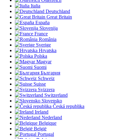
Österreich
Italia
Deutschland
Great Britain
España
Slovenija
France
România
Sverige
Hrvatska
Polska
Magyar
Suomi
България
Schweiz
Suisse
Svizzera
Switzerland
Slovensko
Česká republika
Ireland
Nederland
Belgique
België
Portugal