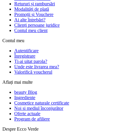
Retururi și rambursări
Modalități de plată
Promoții și Vouchere
Ai alte întrebări?
Clienți persoane juridice
Contul meu client
Contul meu
Autentificare
Înregistrare
Ți-ai uitat parola?
Unde este livrarea mea?
Valorifică voucherul
Aflați mai multe
beauty Blog
Ingrediente
Cosmetice naturale certificate
Noi si mediul înconjurător
Oferte actuale
Program de afiliere
Despre Ecco Verde