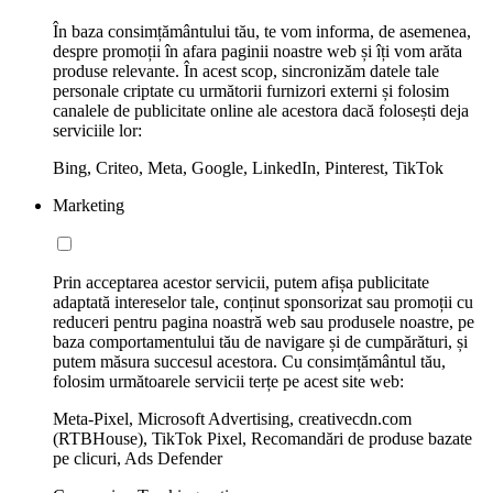
În baza consimțământului tău, te vom informa, de asemenea,
despre promoții în afara paginii noastre web și îți vom arăta
produse relevante. În acest scop, sincronizăm datele tale
personale criptate cu următorii furnizori externi și folosim
canalele de publicitate online ale acestora dacă folosești deja
serviciile lor:
Bing, Criteo, Meta, Google, LinkedIn, Pinterest, TikTok
Marketing
Prin acceptarea acestor servicii, putem afișa publicitate
adaptată intereselor tale, conținut sponsorizat sau promoții cu
reduceri pentru pagina noastră web sau produsele noastre, pe
baza comportamentului tău de navigare și de cumpărături, și
putem măsura succesul acestora. Cu consimțământul tău,
folosim următoarele servicii terțe pe acest site web:
Meta-Pixel, Microsoft Advertising, creativecdn.com
(RTBHouse), TikTok Pixel, Recomandări de produse bazate
pe clicuri, Ads Defender