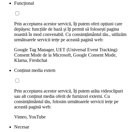
Funcțional
Prin acceptarea acestor servicii, îți putem oferi opțiuni care
depășesc funcțiile de bază și îți permit să folosești pagina
noastră în mod convenabil. Cu consimțământul tău., utilizăm
următoarele servicii terțe pe această pagină web:
Google Tag Manager, UET (Universal Event Tracking)
Consent Mode de la Microsoft, Google Consent Mode,
Klarna, Freshchat
Conținut media extern
Prin acceptarea acestor servicii, îți putem arăta videoclipuri
sau alt conținut media oferit de furnizori externi. Cu
consimțământul tău, folosim următoarele servicii terțe pe
această pagină web:
Vimeo, YouTube
Necesar