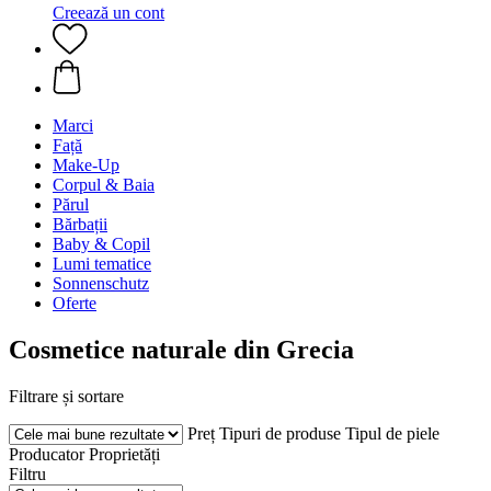
Creează un cont
Marci
Față
Make-Up
Corpul & Baia
Părul
Bărbații
Baby & Copil
Lumi tematice
Sonnenschutz
Oferte
Cosmetice naturale din Grecia
Filtrare și sortare
Preț
Tipuri de produse
Tipul de piele
Producator
Proprietăți
Filtru