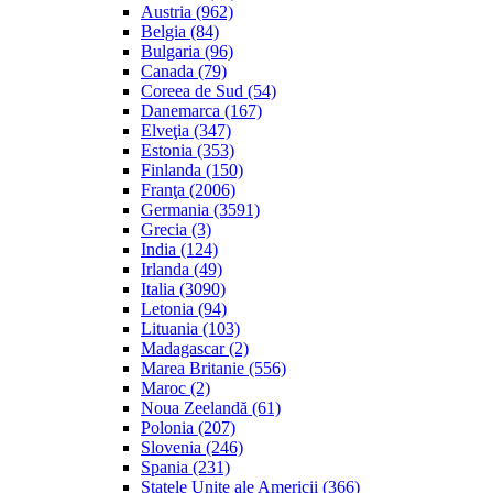
Austria (962)
Belgia (84)
Bulgaria (96)
Canada (79)
Coreea de Sud (54)
Danemarca (167)
Elveţia (347)
Estonia (353)
Finlanda (150)
Franţa (2006)
Germania (3591)
Grecia (3)
India (124)
Irlanda (49)
Italia (3090)
Letonia (94)
Lituania (103)
Madagascar (2)
Marea Britanie (556)
Maroc (2)
Noua Zeelandă (61)
Polonia (207)
Slovenia (246)
Spania (231)
Statele Unite ale Americii (366)