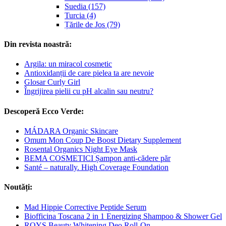
Suedia (157)
Turcia (4)
Țările de Jos (79)
Din revista noastră:
Argila: un miracol cosmetic
Antioxidanții de care pielea ta are nevoie
Glosar Curly Girl
Îngrijirea pielii cu pH alcalin sau neutru?
Descoperă Ecco Verde:
MÁDARA Organic Skincare
Omum Mon Coup De Boost Dietary Supplement
Rosental Organics Night Eye Mask
BEMA COSMETICI Șampon anti-cădere păr
Santé – naturally. High Coverage Foundation
Noutăți:
Mad Hippie Corrective Peptide Serum
Biofficina Toscana 2 in 1 Energizing Shampoo & Shower Gel
ROYS Beauty Whitening Deo Roll-On