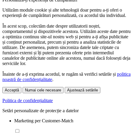
Utilizăm module cookie și alte tehnologii doar pentru a-ți oferi o
experiență de cumpărături personalizată, cu acordul tău individual.
În acest scop, colectăm date despre utilizatorii noștri,
comportamentul și dispozitivele acestora. Utilizăm aceste date pentru
a optimiza continuu site-ul nostru web și pentru a-ți afișa publicitate
și conținut personalizat, precum și pentru a analiza statisticile de
utilizare. De asemenea, putem sincroniza datele tale criptate cu
furnizori externi și îți putem prezenta oferte prin intermediul
canalelor de publicitate online ale acestora, numai dacă folosești deja
serviciile lor.
Înainte de a-ți exprima acordul, te rugăm să verifici setările și
politica
noastră de confidențialitate
.
Acceptă
Numai cele necesare
Ajustează setările
Politica de confidențialitate
Setări personalizate de protecție a datelor
Marketing per Customer-Match