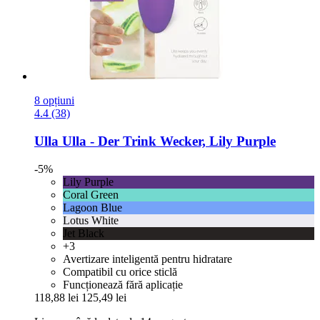
8 opțiuni
4.4 (38)
Ulla
Ulla -​ Der Trink Wecker, Lily Purple
-5%
Lily Purple
Coral Green
Lagoon Blue
Lotus White
Jet Black
+3
Avertizare inteligentă pentru hidratare
Compatibil cu orice sticlă
Funcționează fără aplicație
118,88 lei
125,49 lei