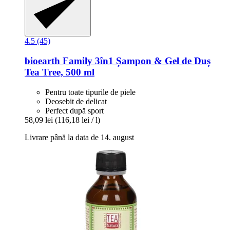
4.5 (45)
bioearth
Family 3în1 Șampon & Gel de Duș
Tea Tree, 500 ml
Pentru toate tipurile de piele
Deosebit de delicat
Perfect după sport
58,09 lei
(116,18 lei / l)
Livrare până la data de 14. august