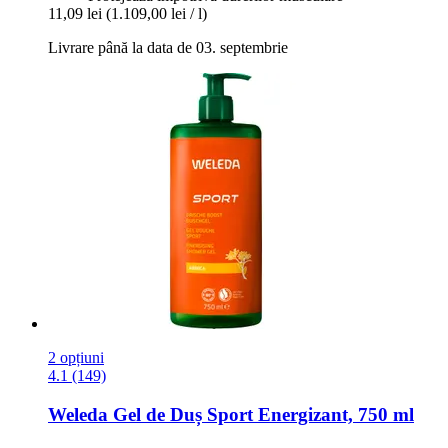
11,09 lei
(1.109,00 lei / l)
Livrare până la data de 03. septembrie
2 opțiuni
4.1 (149)
Weleda
Gel de Duș Sport Energizant, 750 ml