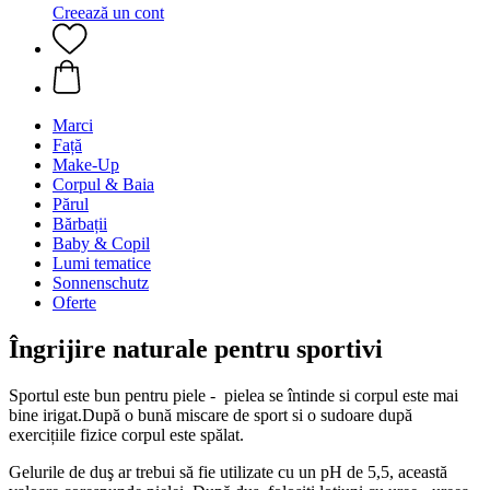
Creează un cont
Marci
Față
Make-Up
Corpul & Baia
Părul
Bărbații
Baby & Copil
Lumi tematice
Sonnenschutz
Oferte
Îngrijire naturale pentru sportivi
Sportul este bun pentru piele - pielea se întinde si corpul este mai
bine irigat.După o bună miscare de sport si o sudoare după
exercițiile fizice corpul este spălat.
Gelurile de duş ar trebui să fie utilizate cu un pH de 5,5, această