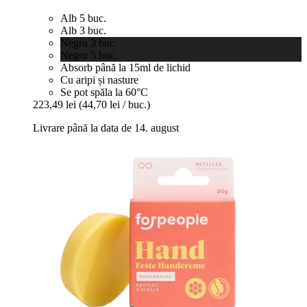
Alb 5 buc.
Alb 3 buc.
Negru 3 buc.
Negru 5 buc.
Absorb până la 15ml de lichid
Cu aripi și nasture
Se pot spăla la 60°C
223,49 lei
(44,70 lei / buc.)
Livrare până la data de 14. august