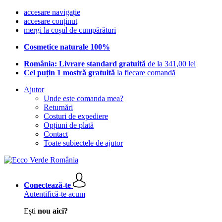
accesare navigație
accesare conținut
mergi la coșul de cumpărături
Cosmetice naturale 100%
România: Livrare standard gratuită
de la 341,00 lei
Cel puțin 1 mostră gratuită
la fiecare comandă
Ajutor
Unde este comanda mea?
Returnări
Costuri de expediere
Opțiuni de plată
Contact
Toate subiectele de ajutor
Conectează-te
Autentifică-te acum
Ești
nou aici?