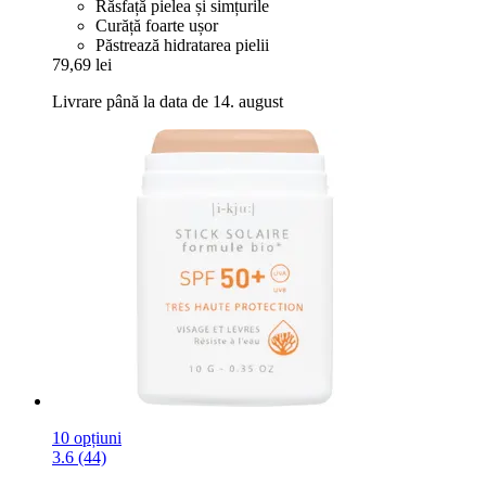
Răsfață pielea și simțurile
Curăță foarte ușor
Păstrează hidratarea pielii
79,69 lei
Livrare până la data de 14. august
10 opțiuni
3.6 (44)