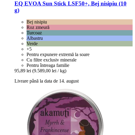
EQ EVOA
Sun Stick LSF50+, Bej nisipiu (10
g)
Bej nisipiu
Roz zmeură
Turcoaz
Albastru
Verde
+5
Pentru expunere extremă la soare
Cu filtre exclusiv minerale
Pentru întreaga familie
95,89 lei
(9.589,00 lei / kg)
Livrare până la data de 14. august