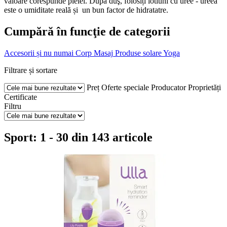
valoare corespunde pielei. După duş, folosiți lotiuni cu uree - ureea
este o umiditate reală și un bun factor de hidratatre.
Cumpără în funcţie de categorii
Accesorii și nu numai
Corp
Masaj
Produse solare
Yoga
Filtrare și sortare
Preț
Oferte speciale
Producator
Proprietăți
Certificate
Filtru
Sport: 1 - 30 din 143 articole