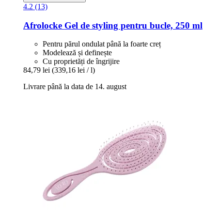
4.2 (13)
Afrolocke
Gel de styling pentru bucle, 250 ml
Pentru părul ondulat până la foarte creț
Modelează și definește
Cu proprietăți de îngrijire
84,79 lei
(339,16 lei / l)
Livrare până la data de 14. august