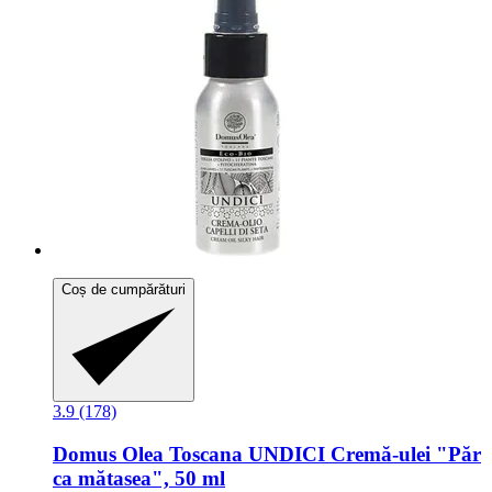
Coș de cumpărături
3.9 (178)
Domus Olea Toscana
UNDICI Cremă-​ulei "Păr
ca mătasea", 50 ml