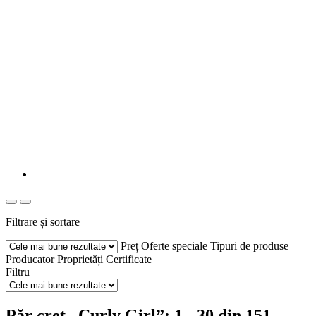
Filtrare și sortare
Preț
Oferte speciale
Tipuri de produse
Producator
Proprietăți
Certificate
Filtru
Păr creț „Curly Girl”: 1 - 30 din 151