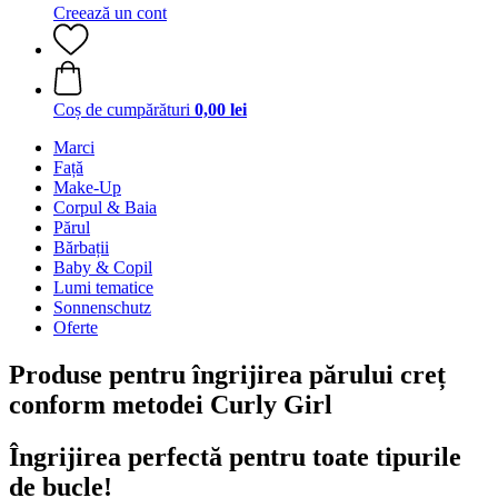
Creează un cont
Coș de cumpărături
0,00 lei
Marci
Față
Make-Up
Corpul & Baia
Părul
Bărbații
Baby & Copil
Lumi tematice
Sonnenschutz
Oferte
Produse pentru îngrijirea părului creț
conform metodei Curly Girl
Îngrijirea perfectă pentru toate tipurile
de bucle!