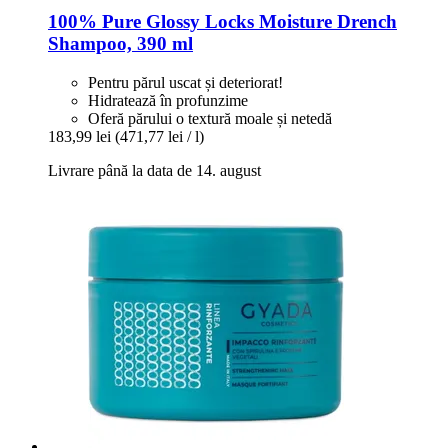
100% Pure
Glossy Locks Moisture Drench
Shampoo, 390 ml
Pentru părul uscat și deteriorat!
Hidratează în profunzime
Oferă părului o textură moale și netedă
183,99 lei
(471,77 lei / l)
Livrare până la data de 14. august