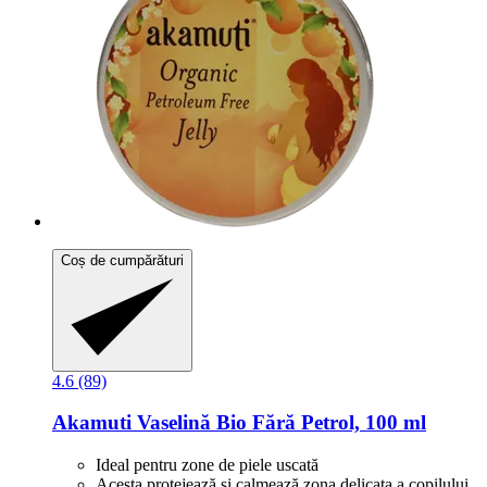
Coș de cumpărături
4.6 (89)
Akamuti
Vaselină Bio Fără Petrol, 100 ml
Ideal pentru zone de piele uscată
Acesta protejează și calmează zona delicata a copilului