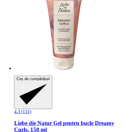
Coș de cumpărături
4.3 (131)
Liebe die Natur
Gel pentru bucle Dreamy
Curls, 150 ml