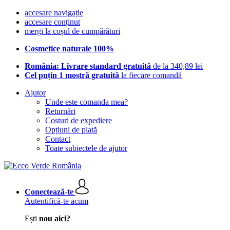
accesare navigație
accesare conținut
mergi la coșul de cumpărături
Cosmetice naturale 100%
România: Livrare standard gratuită
de la 340,89 lei
Cel puțin 1 mostră gratuită
la fiecare comandă
Ajutor
Unde este comanda mea?
Returnări
Costuri de expediere
Opțiuni de plată
Contact
Toate subiectele de ajutor
Conectează-te
Autentifică-te acum
Ești
nou aici?