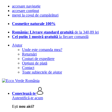
accesare navigație
accesare conținut
mergi la coșul de cumpărături
Cosmetice naturale 100%
România: Livrare standard gratuită
de la 340,89 lei
Cel puțin 1 mostră gratuită
la fiecare comandă
Ajutor
Unde este comanda mea?
Returnări
Costuri de expediere
Opțiuni de plată
Contact
Toate subiectele de ajutor
Conectează-te
Autentifică-te acum
Ești
nou aici?