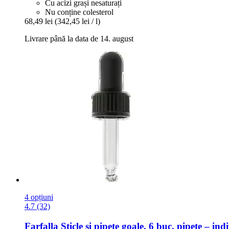
Cu acizi grași nesaturați
Nu conține colesterol
68,49 lei
(342,45 lei / l)
Livrare până la data de 14. august
4 opțiuni
4.7 (32)
Farfalla
Sticle și pipete goale, 6 buc. pipete – ind