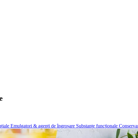
e
țiale
Emulgatori & agenți de îngroșare
Substanțe funcționale
Conservan