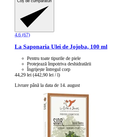
Coș de cumpărături
4.6 (67)
La Saponaria
Ulei de Jojoba, 100 ml
Pentru toate tipurile de piele
Protejează împotriva deshidratării
Îngrijește întregul corp
44,29 lei
(442,90 lei / l)
Livrare până la data de 14. august