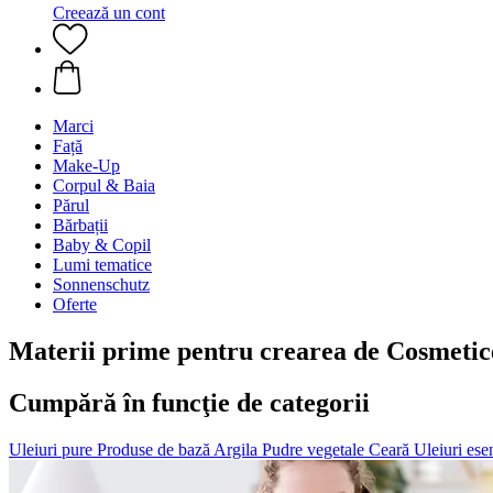
Creează un cont
Marci
Față
Make-Up
Corpul & Baia
Părul
Bărbații
Baby & Copil
Lumi tematice
Sonnenschutz
Oferte
Materii prime pentru crearea de Cosmetic
Cumpără în funcţie de categorii
Uleiuri pure
Produse de bază
Argila
Pudre vegetale
Ceară
Uleiuri esen