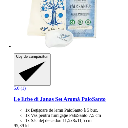
Coș de cumpărături
5.0 (1)
Le Erbe di Janas
Set Aromă PaloSanto
1x Bețișoare de lemn PaloSanto à 5 buc.
1x Vas pentru fumigație PaloSanto 7,5 cm
1x Săculeț de cadou 11,5x8x11,5 cm
95,39 lei