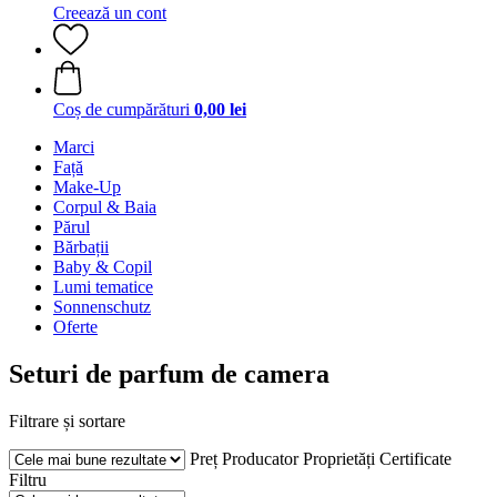
Creează un cont
Coș de cumpărături
0,00 lei
Marci
Față
Make-Up
Corpul & Baia
Părul
Bărbații
Baby & Copil
Lumi tematice
Sonnenschutz
Oferte
Seturi de parfum de camera
Filtrare și sortare
Preț
Producator
Proprietăți
Certificate
Filtru