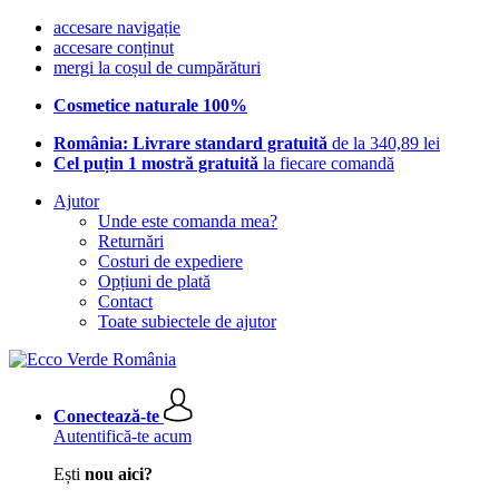
accesare navigație
accesare conținut
mergi la coșul de cumpărături
Cosmetice naturale 100%
România: Livrare standard gratuită
de la 340,89 lei
Cel puțin 1 mostră gratuită
la fiecare comandă
Ajutor
Unde este comanda mea?
Returnări
Costuri de expediere
Opțiuni de plată
Contact
Toate subiectele de ajutor
Conectează-te
Autentifică-te acum
Ești
nou aici?