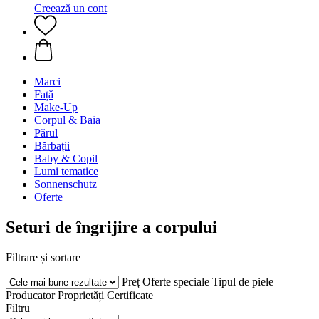
Creează un cont
Marci
Față
Make-Up
Corpul & Baia
Părul
Bărbații
Baby & Copil
Lumi tematice
Sonnenschutz
Oferte
Seturi de îngrijire a corpului
Filtrare și sortare
Preț
Oferte speciale
Tipul de piele
Producator
Proprietăți
Certificate
Filtru