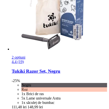
2 opțiuni
4.4 (19)
Tukiki
Razor Set, Negru
-25%
Negru
Roz
1x Brici de ras
5x Lame universale Astra
1x săculeț de bumbac
111,48 lei
148,99 lei