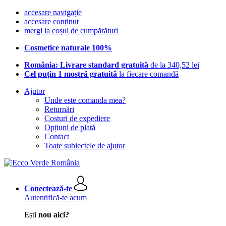
accesare navigație
accesare conținut
mergi la coșul de cumpărături
Cosmetice naturale 100%
România: Livrare standard gratuită
de la 340,52 lei
Cel puțin 1 mostră gratuită
la fiecare comandă
Ajutor
Unde este comanda mea?
Returnări
Costuri de expediere
Opțiuni de plată
Contact
Toate subiectele de ajutor
Conectează-te
Autentifică-te acum
Ești
nou aici?