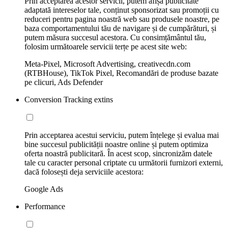
Prin acceptarea acestor servicii, putem afișa publicitate
adaptată intereselor tale, conținut sponsorizat sau promoții cu
reduceri pentru pagina noastră web sau produsele noastre, pe
baza comportamentului tău de navigare și de cumpărături, și
putem măsura succesul acestora. Cu consimțământul tău,
folosim următoarele servicii terțe pe acest site web:
Meta-Pixel, Microsoft Advertising, creativecdn.com
(RTBHouse), TikTok Pixel, Recomandări de produse bazate
pe clicuri, Ads Defender
Conversion Tracking extins
Prin acceptarea acestui serviciu, putem înțelege și evalua mai
bine succesul publicității noastre online și putem optimiza
oferta noastră publicitară. În acest scop, sincronizăm datele
tale cu caracter personal criptate cu următorii furnizori externi,
dacă folosești deja serviciile acestora:
Google Ads
Performance