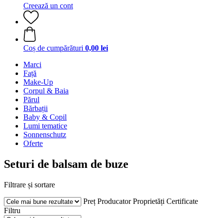
Creează un cont
Coș de cumpărături
0,00 lei
Marci
Față
Make-Up
Corpul & Baia
Părul
Bărbații
Baby & Copil
Lumi tematice
Sonnenschutz
Oferte
Seturi de balsam de buze
Filtrare și sortare
Preț
Producator
Proprietăți
Certificate
Filtru