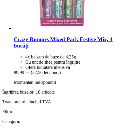
Crazy Rumors
Mixed Pack Festive Mix, 4
bucăți
4x balsam de buze de 4,25g
Cu unt de shea pentru îngrijire
Oferă hidratare intensivă
89,99 lei
(22,50 lei / buc.)
Momentan indisponibil
Îngrijirea buzelor: 10 articole
Toate prețurile includ TVA.
Filtru
Categorii: