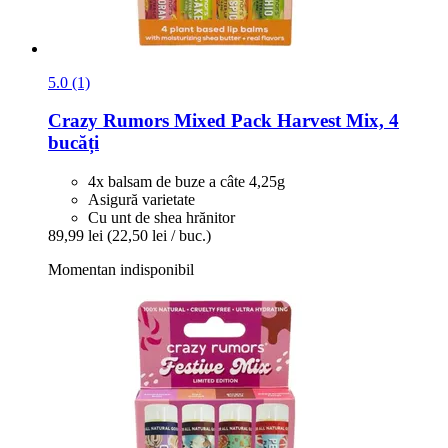
5.0 (1)
Crazy Rumors
Mixed Pack Harvest Mix, 4
bucăți
4x balsam de buze a câte 4,25g
Asigură varietate
Cu unt de shea hrănitor
89,99 lei
(22,50 lei / buc.)
Momentan indisponibil