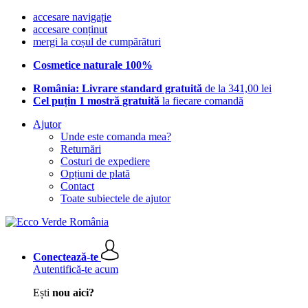
accesare navigație
accesare conținut
mergi la coșul de cumpărături
Cosmetice naturale 100%
România: Livrare standard gratuită
de la 341,00 lei
Cel puțin 1 mostră gratuită
la fiecare comandă
Ajutor
Unde este comanda mea?
Returnări
Costuri de expediere
Opțiuni de plată
Contact
Toate subiectele de ajutor
Conectează-te
Autentifică-te acum
Ești
nou aici?