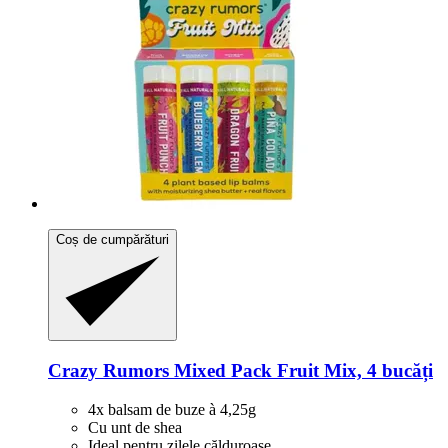
Coș de cumpărături
Crazy Rumors
Mixed Pack Fruit Mix, 4 bucăți
4x balsam de buze à 4,25g
Cu unt de shea
Ideal pentru zilele călduroase