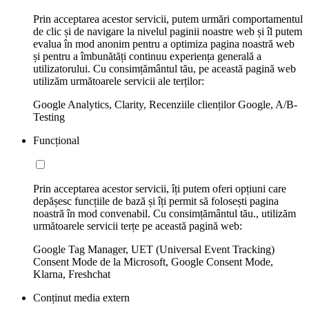
Prin acceptarea acestor servicii, putem urmări comportamentul
de clic și de navigare la nivelul paginii noastre web și îl putem
evalua în mod anonim pentru a optimiza pagina noastră web
și pentru a îmbunătăți continuu experiența generală a
utilizatorului. Cu consimțământul tău, pe această pagină web
utilizăm următoarele servicii ale terților:
Google Analytics, Clarity, Recenziile clienților Google, A/B-
Testing
Funcțional
Prin acceptarea acestor servicii, îți putem oferi opțiuni care
depășesc funcțiile de bază și îți permit să folosești pagina
noastră în mod convenabil. Cu consimțământul tău., utilizăm
următoarele servicii terțe pe această pagină web:
Google Tag Manager, UET (Universal Event Tracking)
Consent Mode de la Microsoft, Google Consent Mode,
Klarna, Freshchat
Conținut media extern