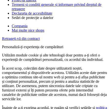
Protecția datelor
Termeni și condiții generale și informare privind dreptul de
retragere
Declarația de accesibilitate
Setări de protecție a datelor
Compania
Mai multe nice shops
Retrageți-vă din contract
Personaliză-ți experiența de cumpărături
Utilizăm module cookie și alte tehnologii doar pentru a-ți oferi o
experiență de cumpărături personalizată, cu acordul tău individual.
În acest scop, colectăm date despre utilizatorii noștri,
comportamentul și dispozitivele acestora. Utilizăm aceste date pentru
a optimiza continuu site-ul nostru web și pentru a-ți afișa publicitate
și conținut personalizat, precum și pentru a analiza statisticile de
utilizare. De asemenea, putem sincroniza datele tale criptate cu
furnizori externi și îți putem prezenta oferte prin intermediul
canalelor de publicitate online ale acestora, numai dacă folosești deja
serviciile lor.
Înainte de a-ți exprima acordul, te rugăm să verifici setările și
politica