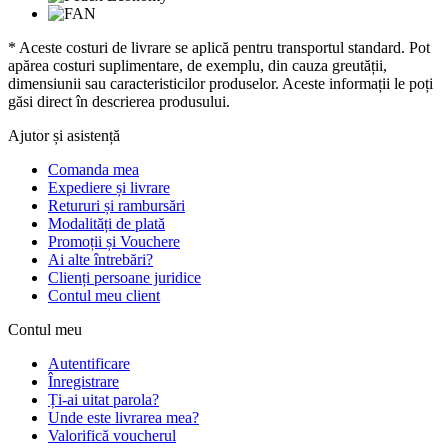
* Aceste costuri de livrare se aplică pentru transportul standard. Pot
apărea costuri suplimentare, de exemplu, din cauza greutății,
dimensiunii sau caracteristicilor produselor. Aceste informații le poți
găsi direct în descrierea produsului.
Ajutor și asistență
Comanda mea
Expediere și livrare
Retururi și rambursări
Modalități de plată
Promoții și Vouchere
Ai alte întrebări?
Clienți persoane juridice
Contul meu client
Contul meu
Autentificare
Înregistrare
Ți-ai uitat parola?
Unde este livrarea mea?
Valorifică voucherul