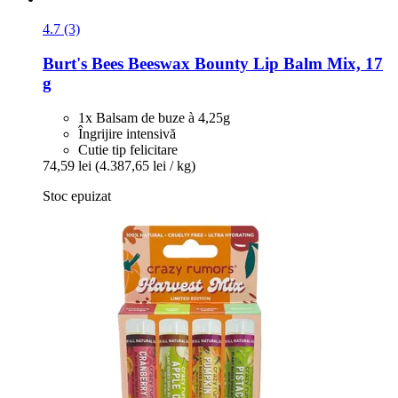
4.7 (3)
Burt's Bees
Beeswax Bounty Lip Balm Mix, 17
g
1x Balsam de buze à 4,25g
Îngrijire intensivă
Cutie tip felicitare
74,59 lei
(4.387,65 lei / kg)
Stoc epuizat