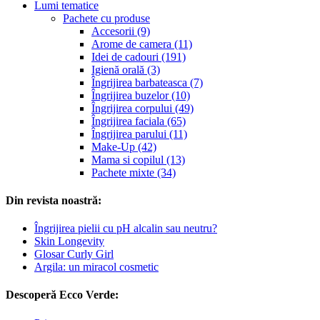
Lumi tematice
Pachete cu produse
Accesorii (9)
Arome de camera (11)
Idei de cadouri (191)
Igienă orală (3)
Îngrijirea barbateasca (7)
Îngrijirea buzelor (10)
Îngrijirea corpului (49)
Îngrijirea faciala (65)
Îngrijirea parului (11)
Make-Up (42)
Mama si copilul (13)
Pachete mixte (34)
Din revista noastră:
Îngrijirea pielii cu pH alcalin sau neutru?
Skin Longevity
Glosar Curly Girl
Argila: un miracol cosmetic
Descoperă Ecco Verde: