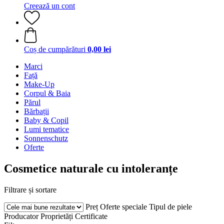
Creează un cont
Coș de cumpărături
0,00 lei
Marci
Față
Make-Up
Corpul & Baia
Părul
Bărbații
Baby & Copil
Lumi tematice
Sonnenschutz
Oferte
Cosmetice naturale cu intoleranțe
Filtrare și sortare
Preț
Oferte speciale
Tipul de piele
Producator
Proprietăți
Certificate