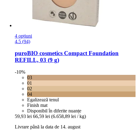
4 opțiuni
4.5 (94)
puroBIO cosmetics
Compact Foundation
REFILL, 03 (9 g)
-10%
03
01
02
04
Egalizează tenul
Finish mat
Disponibil în diferite nuanțe
59,93 lei
66,59 lei
(6.658,89 lei / kg)
Livrare până la data de 14. august