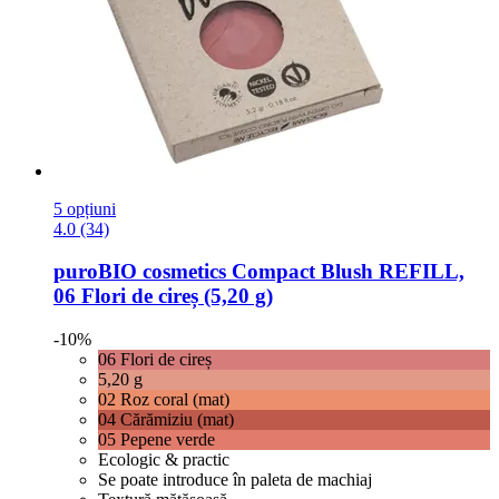
5 opțiuni
4.0 (34)
puroBIO cosmetics
Compact Blush REFILL,
06 Flori de cireș (5,20 g)
-10%
06 Flori de cireș
5,20 g
02 Roz coral (mat)
04 Cărămiziu (mat)
05 Pepene verde
Ecologic & practic
Se poate introduce în paleta de machiaj