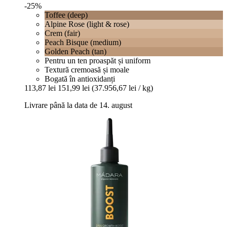
-25%
Toffee (deep)
Alpine Rose (light & rose)
Crem (fair)
Peach Bisque (medium)
Golden Peach (tan)
Pentru un ten proaspăt și uniform
Textură cremoasă și moale
Bogată în antioxidanți
113,87 lei
151,99 lei
(37.956,67 lei / kg)
Livrare până la data de 14. august