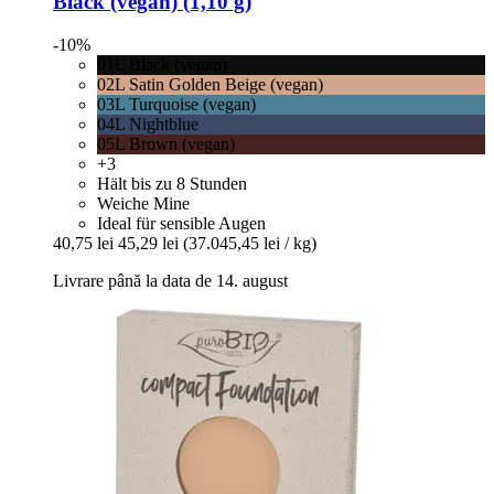
Black (vegan) (1,10 g)
-10%
01L Black (vegan)
02L Satin Golden Beige (vegan)
03L Turquoise (vegan)
04L Nightblue
05L Brown (vegan)
+3
Hält bis zu 8 Stunden
Weiche Mine
Ideal für sensible Augen
40,75 lei
45,29 lei
(37.045,45 lei / kg)
Livrare până la data de 14. august