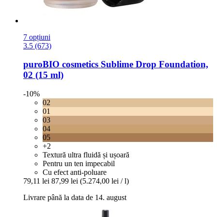
7 opțiuni
3.5 (673)
puroBIO cosmetics
Sublime Drop Foundation,
02 (15 ml)
-10%
02
01
03
04
05
+2
Textură ultra fluidă și ușoară
Pentru un ten impecabil
Cu efect anti-poluare
79,11 lei
87,99 lei
(5.274,00 lei / l)
Livrare până la data de 14. august