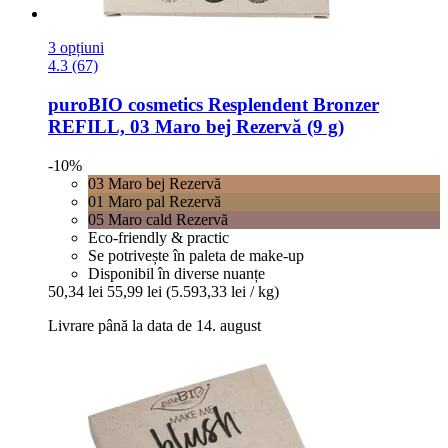
3 opțiuni
4.3 (67)
puroBIO cosmetics
Resplendent Bronzer
REFILL, 03 Maro bej Rezervă (9 g)
-10%
03 Maro bej Rezervă
01 Maro pal Rezervă
05 Maro cald Rezervă
Eco-friendly & practic
Se potrivește în paleta de make-up
Disponibil în diverse nuanțe
50,34 lei
55,99 lei
(5.593,33 lei / kg)
Livrare până la data de 14. august