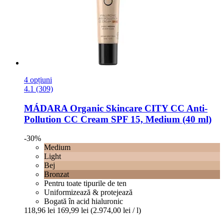
4 opțiuni
4.1 (309)
MÁDARA Organic Skincare
CITY CC Anti-​
Pollution CC Cream SPF 15, Medium (40 ml)
-30%
Medium
Light
Bej
Bronzat
Pentru toate tipurile de ten
Uniformizează & protejează
Bogată în acid hialuronic
118,96 lei
169,99 lei
(2.974,00 lei / l)