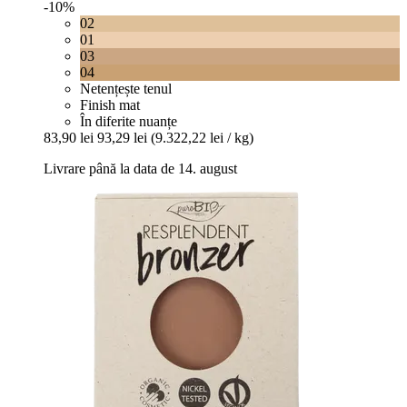
-10%
02
01
03
04
Netențește tenul
Finish mat
În diferite nuanțe
83,90 lei
93,29 lei
(9.322,22 lei / kg)
Livrare până la data de 14. august