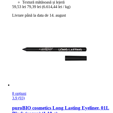
Textură mătăsoasă și lejeră
59,53 lei
79,39 lei
(6.614,44 lei / kg)
Livrare până la data de 14. august
8 opțiuni
3.9 (93)
puroBIO cosmetics
Long Lasting Eyeliner, 01L