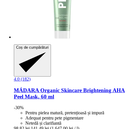
Coș de cumpărături
4.0 (182)
MÁDARA Organic Skincare
Brightening AHA
Peel Mask, 60 ml
-30%
Pentru pielea matură, pretențioasă și impură
Adequat pentru pete pigmentare
Netedă și clarifiantă
98,82 lei
141,49 lei
(1.647,00 lei / l)