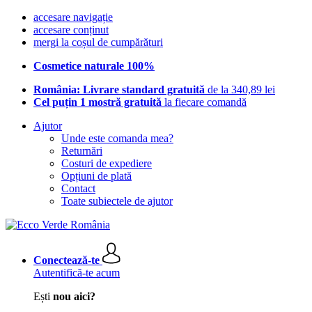
accesare navigație
accesare conținut
mergi la coșul de cumpărături
Cosmetice naturale 100%
România: Livrare standard gratuită
de la 340,89 lei
Cel puțin 1 mostră gratuită
la fiecare comandă
Ajutor
Unde este comanda mea?
Returnări
Costuri de expediere
Opțiuni de plată
Contact
Toate subiectele de ajutor
Conectează-te
Autentifică-te acum
Ești
nou aici?