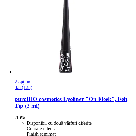
2 opțiuni
3.8 (128)
puroBIO cosmetics
Eyeliner "On Fleek", Felt
Tip (3 ml)
-10%
Disponibil cu două vârfuri diferite
Culoare intensă
Finish semimat