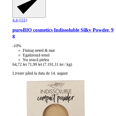
4.4 (111)
puroBIO cosmetics
Indissoluble Silky Powder, 9
g
-10%
Finisaj neted & mat
Egalizează tenul
Nu usucă pielea
64,72 lei
71,99 lei
(7.191,11 lei / kg)
Livrare până la data de 14. august