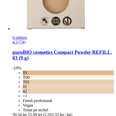
6 opțiuni
4.3 (74)
puroBIO cosmetics
Compact Powder REFILL,
03 (9 g)
-10%
03
T00
T01
01
02
+1
Finish profesional
Vegan
Testat pe nichel
50,34 lei
55,99 lei
(5.593,33 lei / kg)