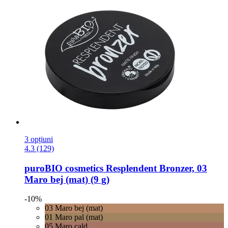
3 opțiuni
4.3 (129)
puroBIO cosmetics
Resplendent Bronzer, 03
Maro bej (mat) (9 g)
-10%
03 Maro bej (mat)
01 Maro pal (mat)
05 Maro cald