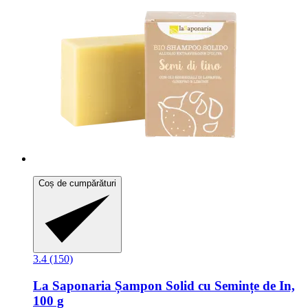
Coș de cumpărături
3.4 (150)
La Saponaria
Șampon Solid cu Semințe de In,
100 g