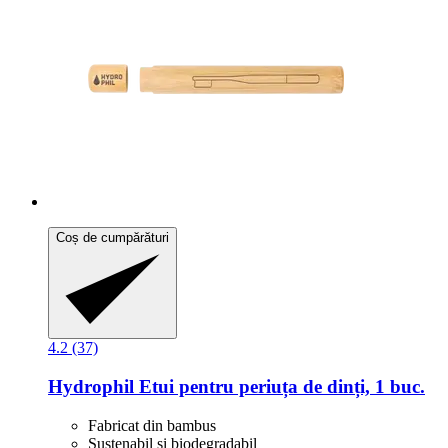
Coș de cumpărături
4.2 (37)
Hydrophil
Etui pentru periuța de dinți, 1 buc.
Fabricat din bambus
Sustenabil și biodegradabil