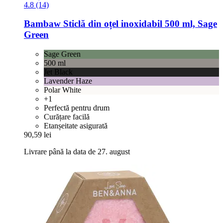
4.8 (14)
Bambaw
Sticlă din oțel inoxidabil 500 ml, Sage
Green
Sage Green
500 ml
Jet Black
Lavender Haze
Polar White
+1
Perfectă pentru drum
Curățare facilă
Etanșeitate asigurată
90,59 lei
Livrare până la data de 27. august