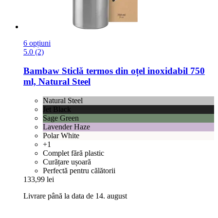
6 opțiuni
5.0 (2)
Bambaw
Sticlă termos din oțel inoxidabil 750
ml, Natural Steel
Natural Steel
Jet Black
Sage Green
Lavender Haze
Polar White
+1
Complet fără plastic
Curățare ușoară
Perfectă pentru călătorii
133,99 lei
Livrare până la data de 14. august