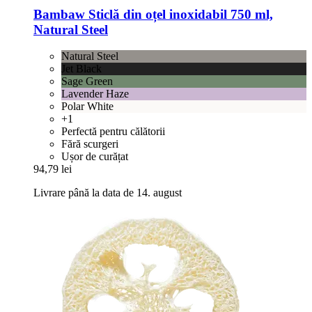
Bambaw
Sticlă din oțel inoxidabil 750 ml,
Natural Steel
Natural Steel
Jet Black
Sage Green
Lavender Haze
Polar White
+1
Perfectă pentru călătorii
Fără scurgeri
Ușor de curățat
94,79 lei
Livrare până la data de 14. august