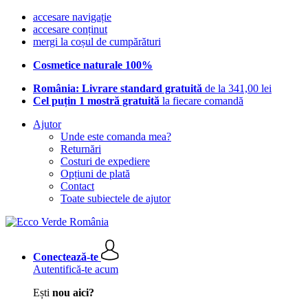
accesare navigație
accesare conținut
mergi la coșul de cumpărături
Cosmetice naturale 100%
România: Livrare standard gratuită
de la 341,00 lei
Cel puțin 1 mostră gratuită
la fiecare comandă
Ajutor
Unde este comanda mea?
Returnări
Costuri de expediere
Opțiuni de plată
Contact
Toate subiectele de ajutor
Conectează-te
Autentifică-te acum
Ești
nou aici?