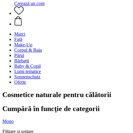
Creează un cont
Marci
Față
Make-Up
Corpul & Baia
Părul
Bărbații
Baby & Copil
Lumi tematice
Sonnenschutz
Oferte
Cosmetice naturale pentru călătorii
Cumpără în funcţie de categorii
Mono
Filtrare și sortare