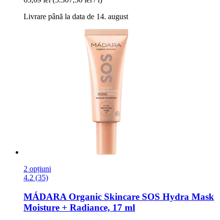
Livrare până la data de 14. august
2 opțiuni
4.2 (35)
MÁDARA Organic Skincare
SOS Hydra Mask
Moisture + Radiance, 17 ml