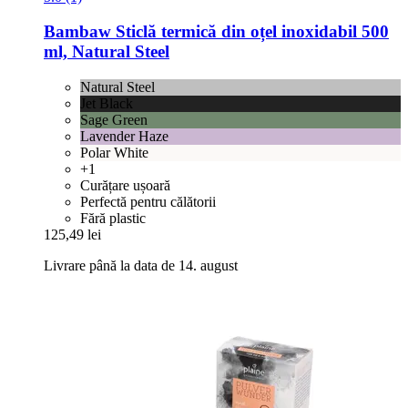
Bambaw
Sticlă termică din oțel inoxidabil 500
ml, Natural Steel
Natural Steel
Jet Black
Sage Green
Lavender Haze
Polar White
+1
Curățare ușoară
Perfectă pentru călătorii
Fără plastic
125,49 lei
Livrare până la data de 14. august