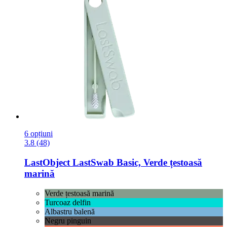
6 opțiuni
3.8 (48)
LastObject
LastSwab Basic, Verde țestoasă
marină
Verde țestoasă marină
Turcoaz delfin
Albastru balenă
Negru pinguin